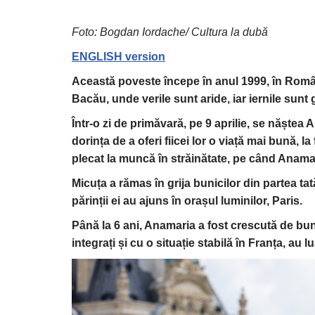
Foto: Bogdan Iordache/ Cultura la dubă
ENGLISH version
Această poveste începe în anul 1999, în Român
Bacău, unde verile sunt aride, iar iernile sunt 
Într-o zi de primăvară, pe 9 aprilie, se năștea
dorința de a oferi fiicei lor o viață mai bună, la
plecat la muncă în străinătate, pe când Anama
Micuța a rămas în grija bunicilor din partea tat
părinții ei au ajuns în orașul luminilor, Paris.
Până la 6 ani, Anamaria a fost crescută de bunic
integrați și cu o situație stabilă în Franța, au lu