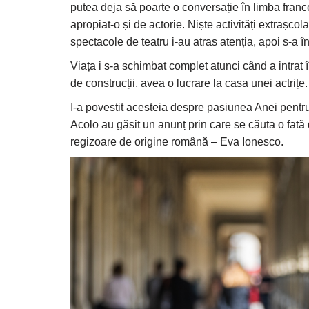
putea deja să poarte o conversație în limba francez
apropiat-o și de actorie. Niște activități extrașc
spectacole de teatru i-au atras atenția, apoi s-a în
Viața i s-a schimbat complet atunci când a intrat î
de construcții, avea o lucrare la casa unei actrițe.
I-a povestit acesteia despre pasiunea Anei pentru 
Acolo au găsit un anunț prin care se căuta o fată d
regizoare de origine română – Eva Ionesco.