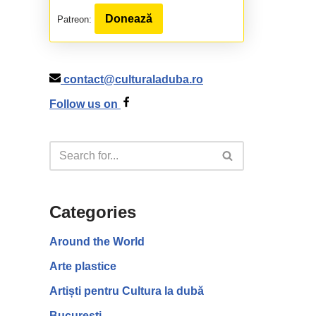
Donează
Patreon:
contact@culturaladuba.ro
Follow us on
Categories
Around the World
Arte plastice
Artiști pentru Cultura la dubă
București