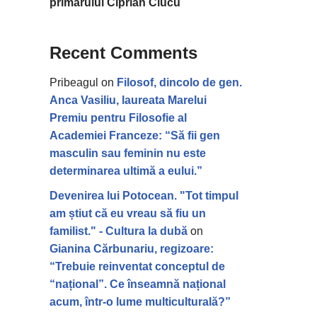
primarului Ciprian Ciucu
Recent Comments
Pribeagul
on
Filosof, dincolo de gen.
Anca Vasiliu, laureata Marelui
Premiu pentru Filosofie al
Academiei Franceze: “Să fii gen
masculin sau feminin nu este
determinarea ultimă a eului.”
Devenirea lui Potocean. "Tot timpul
am știut că eu vreau să fiu un
familist." - Cultura la dubă
on
Gianina Cărbunariu, regizoare:
“Trebuie reinventat conceptul de
“național”. Ce înseamnă național
acum, într-o lume multiculturală?”