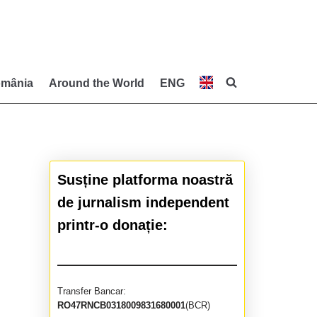
mânia
Around the World
ENG
Susține platforma noastră
de jurnalism independent
printr-o donație:
Transfer Bancar:
RO47RNCB0318009831680001
(BCR)