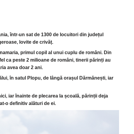
ia, într-un sat
de 1300 de locuitori
din
județul
geroase, lovite de crivăț.
 Anamaria, primul copil al unui cuplu de români.
Din
 fel ca peste 2 milioane de români, tinerii părinți au
ria avea doar 2 ani.
ălui, în satul Plopu, de lângă orașul Dărmănești, iar
i, iar înainte de plecarea la școală, părinții deja
at-o definitiv alături de ei.