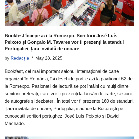
Bookfest începe azi la Romexpo. Scriitorii José Luís
Peixoto și Gonçalo M. Tavares vor fi prezenți la standul
Portugaliei, țara invitată de onoare
by
Redacția
May 28, 2025
Bookfest, cel mai important salonul Internațional de carte
organizat în România, își deschide porțile azi la pavilionul B2 de
la Romexpo. Pasionații de lectură se pot întâlni cu mulți dintre
scriitorii preferați, care vor fi prezenți la lansări de carte, sesiuni
de autografe și dezbateri. În total vor fi prezente 160 de standuri.
Țara invitată de onoare, Portugalia, îi aduce la București pe
cunoscuții scriitori portughezi José Luís Peixoto și David
Machado.