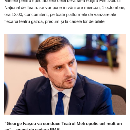
Biletele pentru spectacolele celei de-a 35-a ediţii a Festivalului
Naţional de Teatru se vor pune în vânzare miercuri, 1 octombrie,
ora 12.00, concomitent, pe toate platformele de vânzare ale
fiecărui teatru gazdă, precum și la casele lor de bilete.
“George Ivașcu va conduce Teatrul Metropolis cel mult un
an” – punct de vedere PMB