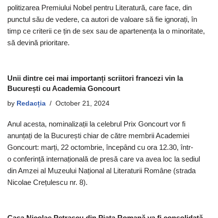
politizarea Premiului Nobel pentru Literatură, care face, din
punctul său de vedere, ca autori de valoare să fie ignorați, în
timp ce criterii ce țin de sex sau de apartenența la o minoritate,
să devină prioritare.
Unii dintre cei mai importanți scriitori francezi vin la
București cu Academia Goncourt
by
Redacția
October 21, 2024
Anul acesta, nominalizații la celebrul Prix Goncourt vor fi
anunțați de la București chiar de către membrii Academiei
Goncourt: marți, 22 octombrie, începând cu ora 12.30, într-
o conferință internațională de presă care va avea loc la sediul
din Amzei al Muzeului Național al Literaturii Române (strada
Nicolae Crețulescu nr. 8).
Casa Nicolae Petrașcu din Piața Romană va fi consolidată