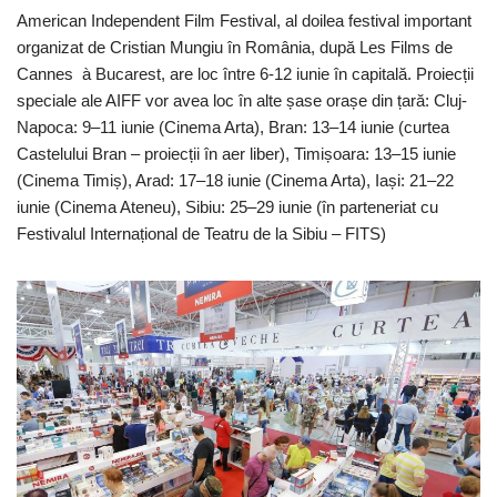
American Independent Film Festival, al doilea festival important
organizat de Cristian Mungiu în România, după Les Films de
Cannes à Bucarest, are loc între 6-12 iunie în capitală. Proiecții
speciale ale AIFF vor avea loc în alte șase orașe din țară: Cluj-
Napoca: 9–11 iunie (Cinema Arta), Bran: 13–14 iunie (curtea
Castelului Bran – proiecții în aer liber), Timișoara: 13–15 iunie
(Cinema Timiș), Arad: 17–18 iunie (Cinema Arta), Iași: 21–22
iunie (Cinema Ateneu), Sibiu: 25–29 iunie (în parteneriat cu
Festivalul Internațional de Teatru de la Sibiu – FITS)