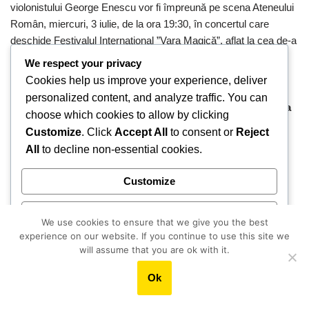
violonistului George Enescu vor fi împreună pe scena Ateneului
Român, miercuri, 3 iulie, de la ora 19:30, în concertul care
deschide Festivalul Internațional ”Vara Magică”, aflat la cea de-a
13-a ediție.
We respect your privacy
Cookies help us improve your experience, deliver
personalized content, and analyze traffic. You can
Nu muzica este bătălia pe care trebuie să o ducem. Muzica
choose which cookies to allow by clicking
ne ajută să supraviețuim.
Customize
. Click
Accept All
to consent or
Reject
by
Alexandra Tănăsescu
June 14, 2024
All
to decline non-essential cookies.
EDITORIAL Discrepanța dintre viețile fericite postate pe
Customize
instagram și cele agresive de pe facebook e similară cu
diferența dintre cele două concerte Coldplay la București. În
Reject All
prima seară am văzut o reacție specifică facebook-ului, în a
We use cookies to ensure that we give you the best
experience on our website. If you continue to use this site we
doua seară am trăit o reacție “demnă” de instagram, în care toți
Accept All
will assume that you are ok with it.
oamenii sunt prietenoși și fericiți.
Ok
Powered by