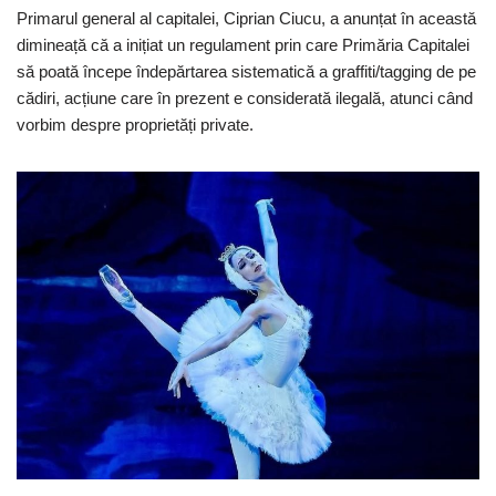
Primarul general al capitalei, Ciprian Ciucu, a anunțat în această
dimineață că a inițiat un regulament prin care Primăria Capitalei
să poată începe îndepărtarea sistematică a graffiti/tagging de pe
cădiri, acțiune care în prezent e considerată ilegală, atunci când
vorbim despre proprietăți private.