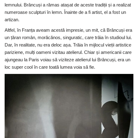
lemnului. Brâncuși a rămas atașat de aceste tradiții și a realizat
numeroase sculpturi în lemn. Înainte de a fi artist, el a fost un
artizan.
Altfel, în Franța aveam acestă impresie, un mit, că Brâncuși era
un țăran român, morăcănos, singuratic, care trăia în studioul lui.
Dar, în realitate, nu era deloc așa. Trăia în mijlocul vieții artistice
pariziene, mulți oameni vizitau atelierul. Chiar și americanii care
ajungeau la Paris voiau să viziteze atelierul lui Brâncuși, era un
loc super cool în care toată lumea voia să fie.