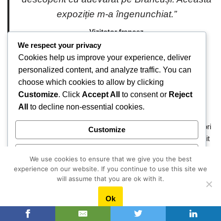
expoziție m-a îngenunchiat.”
Vizitator francez
We respect your privacy
Cookies help us improve your experience, deliver
Cea de-a doua jumătate a expoziției devine din ce în ce mai
personalized content, and analyze traffic. You can
compleșitoare. Pătrundem în viața deja cunoscutului artist
choose which cookies to allow by clicking
Brâncuși, care face senzație la Paris și New York și este
Customize
. Click
Accept All
to consent or
Reject
subiectul unor mari scandaluri.
All
to decline non-essential cookies.
Primul – în 1920, lucrarea
Princesse X
, expusă la Salonul
Indendenților de la Paris, este contestată de unul dintre vizitatori
Customize
la Ministerul Culturii, pe motiv că ar reprezenta un falus. Potrivit
istoricilor, în spatele contestației ar fi fost
Picasso
sau
Matisse
.
Reject All
We use cookies to ensure that we give you the best
Lucrarea rămâne expusă datorită unei scrisori publice pe care o
experience on our website. If you continue to use this site we
semnează alți 70 de artiști, printre care
Picabia
,
Cocteau
și
Accept All
will assume that you are ok with it.
Erik Satie
.
Ok
Powered by