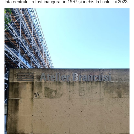
fața centrului, a fost inaugurat în 1997 și închis la finalul lui 2023.