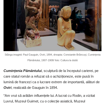
Stânga imaginii: Paul Gauguin, Oviri, 1894, dreapta: Constantin Brâncuși, Cumințenia
Pământului, 1907-1908/ foto: Cultura la dubă
Cumințenia Pământului
, sculptură de la începutul carierei, pe
care statul român a refuzat să o achiziționeze, este pusă în
lumină de francezi ca o lucrare extrem de importantă, alături de
Oviri
, realizată de Gauguin în 1894.
“Am vrut să arătăm influențele lui. A lucrat cu Rodin, a vizitat
Luvrul, Muzeul Guimet, cu o colecție asiatică, Muzeul