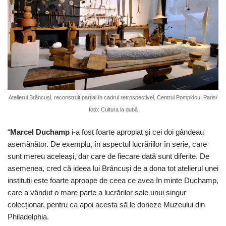
Atelierul Brâncuși, reconstruit parțial în cadrul retrospectivei, Centrul Pompidou, Paris/
foto: Cultura la dubă
“
Marcel Duchamp
i-a fost foarte apropiat și cei doi gândeau
asemănător. De exemplu, în aspectul lucrăriilor în serie, care
sunt mereu aceleași, dar care de fiecare dată sunt diferite. De
asemenea, cred că ideea lui Brâncuși de a dona tot atelierul unei
instituții este foarte aproape de ceea ce avea în minte Duchamp,
care a vândut o mare parte a lucrărilor sale unui singur
colecționar, pentru ca apoi acesta să le doneze Muzeului din
Philadelphia.