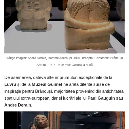
Stânga imaginii: Andre Derain, Homme Accroupi, 1907, dreapta: Constantin Brâncuși,
Sărutul, 1907-1908/ foto: Cultura la dubă
De asemenea, câteva alte împrumuturi excepționale de la
Luvru
și de la
Muzeul Guimet
ne arată diferite surse de
inspirație pentru Brâncuși, majoritatea provenind din antichitatea
spațiului extra-european, dar și lucrări ale lui
Paul Gauguin
sau
Andre Derain
.