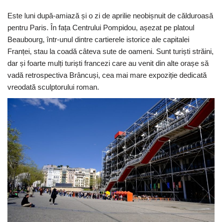
Este luni după-amiază și o zi de aprilie neobișnuit de călduroasă
pentru Paris. În fața Centrului Pompidou, așezat pe platoul
Beaubourg, într-unul dintre cartierele istorice ale capitalei
Franței, stau la coadă câteva sute de oameni. Sunt turiști străini,
dar și foarte mulți turiști francezi care au venit din alte orașe să
vadă retrospectiva Brâncuși, cea mai mare expoziție dedicată
vreodată sculptorului roman.