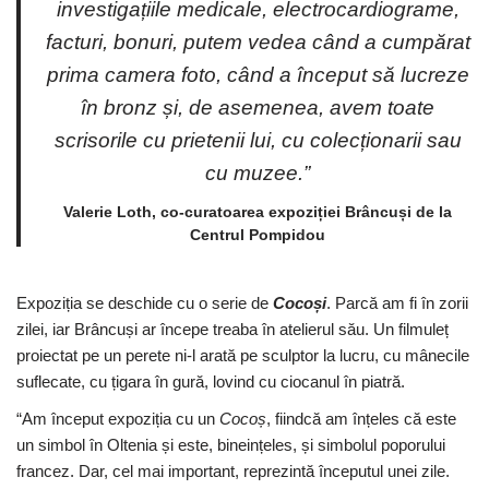
investigațiile medicale, electrocardiograme,
facturi, bonuri, putem vedea când a cumpărat
prima camera foto, când a început să lucreze
în bronz și, de asemenea, avem toate
scrisorile cu prietenii lui, cu colecționarii sau
cu muzee.”
Valerie Loth, co-curatoarea expoziției Brâncuși de la
Centrul Pompidou
Expoziția se deschide cu o serie de
Cocoși
. Parcă am fi în zorii
zilei, iar Brâncuși ar începe treaba în atelierul său. Un filmuleț
proiectat pe un perete ni-l arată pe sculptor la lucru, cu mânecile
suflecate, cu țigara în gură, lovind cu ciocanul în piatră.
“Am început expoziția cu un
Cocoș
, fiindcă am înțeles că este
un simbol în Oltenia și este, bineințeles, și simbolul poporului
francez. Dar, cel mai important, reprezintă începutul unei zile.