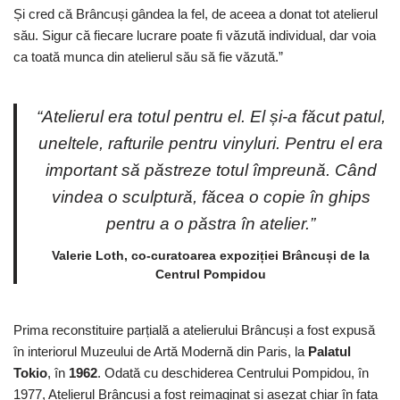
Și cred că Brâncuși gândea la fel, de aceea a donat tot atelierul
său. Sigur că fiecare lucrare poate fi văzută individual, dar voia
ca toată munca din atelierul său să fie văzută.”
“Atelierul era totul pentru el. El și-a făcut patul,
uneltele, rafturile pentru vinyluri. Pentru el era
important să păstreze totul împreună. Când
vindea o sculptură, făcea o copie în ghips
pentru a o păstra în atelier.”
Valerie Loth, co-curatoarea expoziției Brâncuși de la
Centrul Pompidou
Prima reconstituire parțială a atelierului Brâncuși a fost expusă
în interiorul Muzeului de Artă Modernă din Paris, la
Palatul
Tokio
, în
1962
. Odată cu deschiderea Centrului Pompidou, în
1977, Atelierul Brâncuși a fost reimaginat și așezat chiar în fața