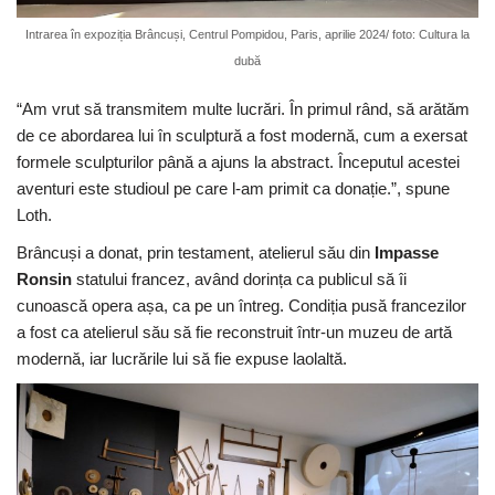
Intrarea în expoziția Brâncuși, Centrul Pompidou, Paris, aprilie 2024/ foto: Cultura la
dubă
“Am vrut să transmitem multe lucrări. În primul rând, să arătăm
de ce abordarea lui în sculptură a fost modernă, cum a exersat
formele sculpturilor până a ajuns la abstract. Începutul acestei
aventuri este studioul pe care l-am primit ca donație.”, spune
Loth.
Brâncuși a donat, prin testament, atelierul său din
Impasse
Ronsin
statului francez, având dorința ca publicul să îi
cunoască opera așa, ca pe un întreg. Condiția pusă francezilor
a fost ca atelierul său să fie reconstruit într-un muzeu de artă
modernă, iar lucrările lui să fie expuse laolaltă.