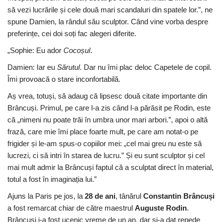
să vezi lucrările și cele două mari scandaluri din spatele lor.”, ne
spune Damien, la rândul său sculptor. Când vine vorba despre
preferințe, cei doi soți fac alegeri diferite.
„Sophie: Eu ador
Cocoșul
.
Damien: Iar eu
Sărutul
. Dar nu îmi plac deloc Capetele de copil.
Îmi provoacă o stare inconfortabilă.
Aș vrea, totuși, să adaug că lipsesc două citate importante din
Brâncuși. Primul, pe care l-a zis când l-a părăsit pe Rodin, este
că „nimeni nu poate trăi în umbra unor mari arbori.”, apoi o altă
frază, care mie îmi place foarte mult, pe care am notat-o pe
frigider și le-am spus-o copiilor mei: „cel mai greu nu este să
lucrezi, ci să intri în starea de lucru.” Și eu sunt sculptor și cel
mai mult admir la Brâncuși faptul că a sculptat direct în material,
totul a fost în imaginația lui.”
Ajuns la Paris pe jos, la
28 de ani
, tânărul
Constantin Brâncuși
a fost remarcat chiar de către maestrul
Auguste Rodin
.
Brâncuși i-a fost ucenic vreme de un an, dar și-a dat repede