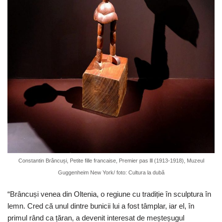
Constantin Brâncuși, Petite fille francaise, Premier pas lll (1913-1918), Muzeul
Guggenheim New York/ foto: Cultura la dubă
“Brâncuși venea din Oltenia, o regiune cu tradiție în sculptura în
lemn. Cred că unul dintre bunicii lui a fost tâmplar, iar el, în
primul rând ca țăran, a devenit interesat de meșteșugul