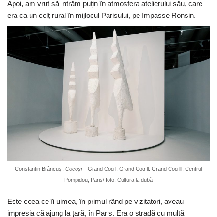
Apoi, am vrut să intrăm puțin în atmosfera atelierului său, care
era ca un colț rural în mijlocul Parisului, pe Impasse Ronsin.
Constantin Brâncuși,
Cocoși
– Grand Coq l, Grand Coq ll, Grand Coq lll, Centrul
Pompidou, Paris/ foto: Cultura la dubă
Este ceea ce îi uimea, în primul rând pe vizitatori, aveau
impresia că ajung la țară, în Paris. Era o stradă cu multă