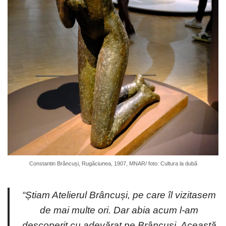
Constantin Brâncuși, Rugăciunea, 1907, MNAR/ foto: Cultura la dubă
“Știam Atelierul Brâncuși, pe care îl vizitasem
de mai multe ori. Dar abia acum l-am
descoperit cu adevărat pe Brâncuși. Această