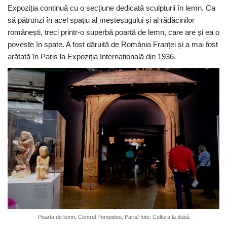
Expoziția continuă cu o secțiune dedicată sculpturii în lemn. Ca
să pătrunzi în acel spațiu al meșteșugului și al rădăcinilor
românești, treci printr-o superbă poartă de lemn, care are și ea o
poveste în spate. A fost dăruită de România Franței și a mai fost
arătată în Paris la Expoziția Internațională din 1936.
Poarta de lemn, Centrul Pompidou, Paris/ foto: Cultura la dubă