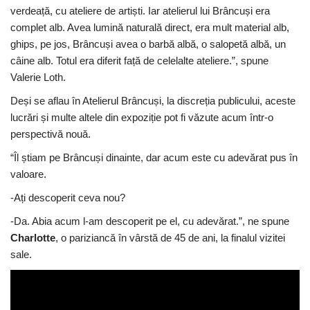
verdeață, cu ateliere de artiști. Iar atelierul lui Brâncuși era
complet alb. Avea lumină naturală direct, era mult material alb,
ghips, pe jos, Brâncuși avea o barbă albă, o salopetă albă, un
câine alb. Totul era diferit față de celelalte ateliere.”, spune
Valerie Loth.
Deși se aflau în Atelierul Brâncuși, la discreția publicului, aceste
lucrări și multe altele din expoziție pot fi văzute acum într-o
perspectivă nouă.
“Îl știam pe Brâncuși dinainte, dar acum este cu adevărat pus în
valoare.
-Ați descoperit ceva nou?
-Da. Abia acum l-am descoperit pe el, cu adevărat.”, ne spune
Charlotte
, o pariziancă în vârstă de 45 de ani, la finalul vizitei
sale.