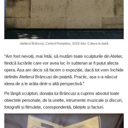
Atelierul Brâncuși, Centrul Pompidou, 2023/ foto: Cultura la dubă
“Am fost nevoiți, mai întâi, să mutăm toate sculpturile din Atelier,
fiindcă lucrările care vor avea loc în subteran ar fi putut afecta
opera. Așa am decis să facem o expoziție, dacă tot vom închide
definitiv Atelierul Brâncuși din piațetă. Practic, așa s-a născut
ideea de a le arăta dintr-o altă perspectivă.”
Pe lângă sculpturi, donația lui Brâncuși a cuprins absolut toate
obiectele personale, de la unelte, intrumente muzicale și discuri,
fotografii și filmulețe, corespondență, bilețele și facturi.