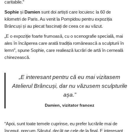
caritabile.”
Sophie
și
Damien
sunt doi artiști care locuiesc la 60 de
kilometri de Paris. Au venit la Pompidou pentru expoziția
Brâncuși și au plecat fascinați de ceea ce au văzut.
„E o expoziție foarte frumoasă, cu o scenografie specială, mai
ales în încăperea care arată tradiția românească a sculpturii în
lemn”, spune Sophie, care realiează lucrări de artă în cerneală
chinezească.
„E interesant pentru că eu mai vizitasem
Atelierul Brâncuși, dar nu văzusem sculpturile
așa.”
Damien, vizitator francez
“Apoi, sunt toate temele cuprinse, eu prefer lucrările mai de
început, precum
Sărutul
, decât pe cele de la final. E interesant