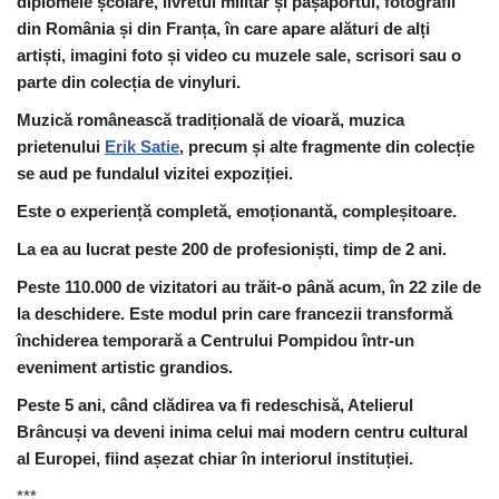
diplomele școlare, livretul militar și pașaportul, fotografii
din România și din Franța, în care apare alături de alți
artiști, imagini foto și video cu muzele sale, scrisori sau o
parte din colecția de vinyluri.
Muzică românească tradițională de vioară, muzica
prietenului
Erik Satie
, precum și alte fragmente din colecție
se aud pe fundalul vizitei expoziției.
Este o experiență completă, emoționantă, compleșitoare.
La ea au lucrat peste 200 de profesioniști, timp de 2 ani.
Peste 110.000 de vizitatori au trăit-o până acum, în 22 zile de
la deschidere.
Este modul prin care francezii transformă
închiderea temporară a Centrului Pompidou într-un
eveniment artistic grandios.
Peste 5 ani, când clădirea va fi redeschisă, Atelierul
Brâncuși va deveni inima celui mai modern centru cultural
al Europei, fiind așezat chiar în interiorul instituției.
***