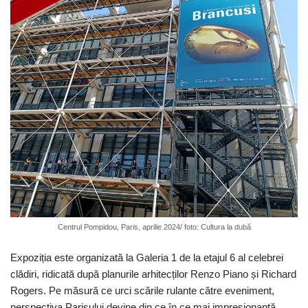
Centrul Pompidou, Paris, aprilie 2024/ foto: Cultura la dubă
Expoziția este organizată la Galeria 1 de la etajul 6 al celebrei
clădiri, ridicată după planurile arhitecților Renzo Piano și Richard
Rogers. Pe măsură ce urci scările rulante către eveniment,
perspectiva Parisului devine din ce în ce mai impresionantă.