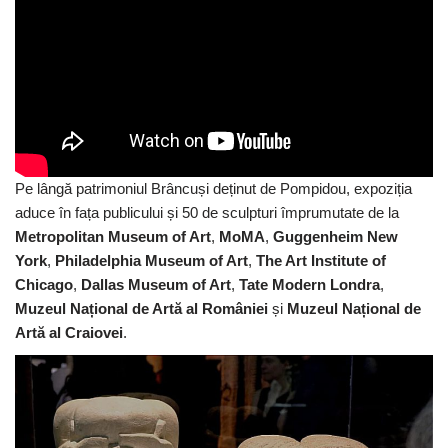
Pe lângă patrimoniul Brâncuși deținut de Pompidou, expoziția
aduce în fața publicului și 50 de sculpturi împrumutate de la
Metropolitan Museum of Art
,
MoMA
,
Guggenheim New
York
,
Philadelphia Museum of Art
,
The Art Institute of
Chicago
,
Dallas Museum of Art
,
Tate Modern Londra
,
Muzeul Național de Artă al României
și
Muzeul Național de
Artă al Craiovei
.