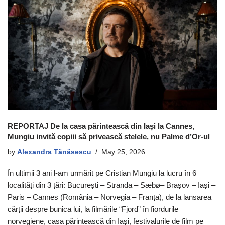
REPORTAJ De la casa părintească din Iași la Cannes,
Mungiu invită copiii să privească stelele, nu Palme d’Or-ul
by
Alexandra Tănăsescu
May 25, 2026
În ultimii 3 ani l-am urmărit pe Cristian Mungiu la lucru în 6
localități din 3 țări: București – Stranda – Sæbø– Brașov – Iași –
Paris – Cannes (România – Norvegia – Franța), de la lansarea
cărții despre bunica lui, la filmările “Fjord” în fiordurile
norvegiene, casa părintească din Iași, festivalurile de film pe