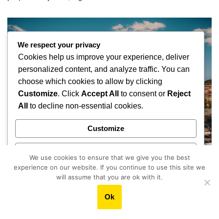
We respect your privacy
Cookies help us improve your experience, deliver
personalized content, and analyze traffic. You can
choose which cookies to allow by clicking
Customize
. Click
Accept All
to consent or
Reject
All
to decline non-essential cookies.
Customize
Reject All
We use cookies to ensure that we give you the best
experience on our website. If you continue to use this site we
În inima Festivalului de Film de la Cannes, Jidvei este vinul
Accept All
will assume that you are ok with it.
oficial al României (P)
by
Publicitate
May 22, 2026
Ok
Powered by
România este prezentă la Cannes, cel mai important festival de