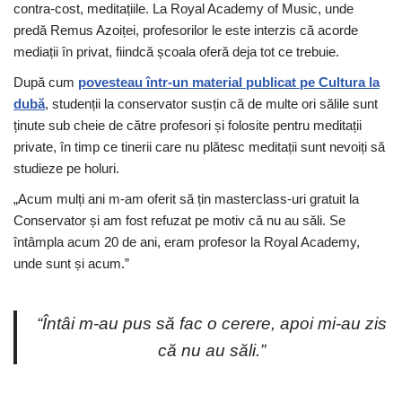
contra-cost, meditațiile. La Royal Academy of Music, unde
predă Remus Azoiței, profesorilor le este interzis că acorde
mediații în privat, fiindcă școala oferă deja tot ce trebuie.
După cum
povesteau într-un material publicat pe Cultura la
dubă
, studenții la conservator susțin că de multe ori sălile sunt
ținute sub cheie de către profesori și folosite pentru meditații
private, în timp ce tinerii care nu plătesc meditații sunt nevoiți să
studieze pe holuri.
„Acum mulți ani m-am oferit să țin masterclass-uri gratuit la
Conservator și am fost refuzat pe motiv că nu au săli. Se
întâmpla acum 20 de ani, eram profesor la Royal Academy,
unde sunt și acum.”
“Întâi m-au pus să fac o cerere, apoi mi-au zis
că nu au săli.”