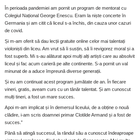
În perioada pandemiei am pornit un program de mentorat cu
Colegiul Național George Enescu. Eram la niște concerte în
Germania și am citit că liceul s-a închis, din cauza unor cazuri
de covid.
Și m-am oferit să dau lecții gratuite online celor mai talentați
violoniști din liceu. Am vrut să îi susțin, să îi revigorez moral și a
fost superb. Mi s-au alăturat apoi mulți alți artiști care au absolvit
liceul și fac acum carieră pe alte continente. S-a pornit un val
minunat de a aduce împreună diverse generații.
Și eu am continuat acest program jumătate de an. În fiecare
vineri, gratis, aveam curs cu un tânăr talentat. Și am cunoscut
mulți tineri, a fost un mare succes.
Apoi m-am implicat și în demersul liceului, de a obține o nouă
clădire, i-am scris doamnei primar Clotilde Armand și a fost de
succes.”
Până să atingă succesul, la rândul său a cunoscut îndeaproape