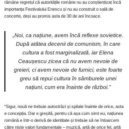
rămâne regretul că autoritățile române nu au conștientizat încă
importanța Festivalului Enescu și nu au construit o sală de
concerte, deși au promis asta de 30 de ani încoace.
„Noi, ca națiune, avem încă reflexe sovietice.
După atâtea decenii de comunism, în care
cultura a fost marginalizată, iar Elena
Ceaușescu zicea că nu avem nevoie de
greieri, ci avem nevoie de furnici, este foarte
greu să repui cultura în sâmburele unei
națiuni, cum era înainte de război.”
“Sigur, nouă ne trebuie autostrăzi și spitale înainte de orice, asta
e concepția. Dar e greșită, pentru că așa cum simt eu, națiunea
română e într-o derivă de identitate și trebuie să ne întoarcem
către niște valori fundamentale – muzică, artă de orice fel, artă