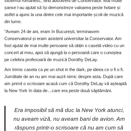
sistemul românesc, fiind absolvent de Conservator. Mai multe
șanse l-au ajutat să își demonstreze valoarea peste hotare și
astfel a ajuns la una dintre cele mai importante școli de muzică
din lume.
“Aveam 24 de ani, eram în București, terminasem
Conservatorul și eram asistent universitar la Conservator. Am
fost ajutat de mai multe persoane să obțin o casetă video cu un
concert al meu, apoi să ajungă la o persoană care o cunoștea
pe celebra profesoară de muzică Dorothy DeLay.
Am trimis caseta ca pe un shot in the dark, pe ideea ce o fi o fi.
Jumătate de an nu am mai auzit nimic despre asta. După care
am primit o scrisoare acasă cum că Dorothy DeLay vă așteaptă
la New York în data de…care era peste două săptămâni.
Era imposibil să mă duc la New York atunci,
nu aveam viză, nu aveam bani de avion. Am
răspuns printr-o scrisoare că nu am cum să