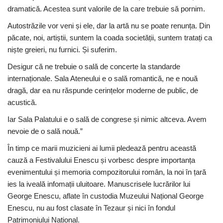
dramatică. Acestea sunt valorile de la care trebuie să pornim.
Autostrăzile vor veni și ele, dar la artă nu se poate renunța. Din
păcate, noi, artiștii, suntem la coada societății, suntem tratați ca
niște greieri, nu furnici. Și suferim.
Desigur că ne trebuie o sală de concerte la standarde
internaționale. Sala Ateneului e o sală romantică, ne e nouă
dragă, dar ea nu răspunde cerințelor moderne de public, de
acustică.
Iar Sala Palatului e o sală de congrese și nimic altceva. Avem
nevoie de o sală nouă.”
În timp ce marii muzicieni ai lumii pledează pentru această
cauză a Festivalului Enescu și vorbesc despre importanța
evenimentului și memoria compozitorului român, la noi în țară
ies la iveală infomații uluitoare. Manuscrisele lucrărilor lui
George Enescu, aflate în custodia Muzeului Național George
Enescu, nu au fost clasate în Tezaur și nici în fondul
Patrimoniului Național.