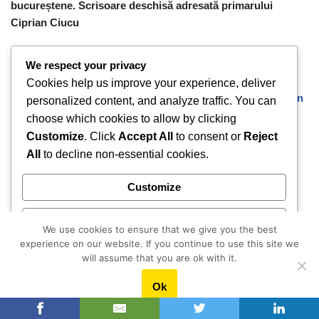
bucureștene. Scrisoare deschisă adresată primarului
Ciprian Ciucu
We respect your privacy
Cele mai citite articole
Cookies help us improve your experience, deliver
Mirosul teilor din București și un imperiu cinematografic în
personalized content, and analyze traffic. You can
Franța. Fascinanta poveste a lui Marin Karmitz, regizor și
choose which cookies to allow by clicking
producător de film româno-francez
Customize
. Click
Accept All
to consent or
Reject
All
to decline non-essential cookies.
A lăsat funcția de director într-o bancă și a deschis un
centru educațional pentru copiii din mediul rural. Raluca
Customize
Niculescu, Academia Faptelor Bune: “Eram foarte bine ca
statut social și financiar, doar că nu-mi găseam fericirea.”
Reject All
We use cookies to ensure that we give you the best
Brâncuși, lumina albă din Paris
experience on our website. If you continue to use this site we
O moștenire culturală o naște pe alta.
Accept All
will assume that you are ok with it.
Patrimoniul nimănui. Povestea românească a Muzeului
Ok
Powered by
Național de Istorie a României