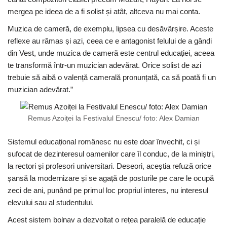
mergea pe ideea de a fi solist și atât, altceva nu mai conta.
Muzica de cameră, de exemplu, lipsea cu desăvârșire. Aceste
reflexe au rămas și azi, ceea ce e antagonist felului de a gândi
din Vest, unde muzica de cameră este centrul educației, aceea
te transformă într-un muzician adevărat. Orice solist de azi
trebuie să aibă o valență camerală pronunțată, ca să poată fi un
muzician adevărat.”
Remus Azoiței la Festivalul Enescu/ foto: Alex Damian
Sistemul educațional românesc nu este doar învechit, ci și
sufocat de dezinteresul oamenilor care îl conduc, de la miniștri,
la rectori și profesori universitari. Deseori, aceștia refuză orice
șansă la modernizare și se agață de posturile pe care le ocupă
zeci de ani, punând pe primul loc propriul interes, nu interesul
elevului sau al studentului.
Acest sistem bolnav a dezvoltat o rețea paralelă de educație