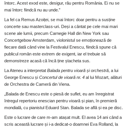
întorc. Acest exod este, desigur, rău pentru România. Ei nu se
mai întorc fiindcă nu au unde.”
La fel ca Remus Azoiței, se mai întorc doar pentru a susține
concerte sau masterclass-uri. Deși a cântat pe cele mai mari
scene ale lumii, precum Carnegie Hall din New York sau
Concertgebow Amsterdam, violonistul se emoționează de
fiecare dată când vine la Festivalul Enescu, fiindcă spune că
publicul român este extrem de exigent, iar el trebuie să
demonstreze acasă că încă ține ștacheta sus.
La Ateneu a interpretat
Balada pentru vioară și orchestră
, a lui
George Enescu și
Concertul de vioară nr. 4
al lui Mozart, alături
de Orchestra de Cameră din Viena.
„Balada de Enescu este o piesă de suflet, eu am înregistrat
întregul repertoriu enescian pentru vioară și pian, în premieră
mondială, cu pianistul Eduard Stan. Balada se află și ea pe disc.
Este o lucrare de care m-am atașat mult. El avea 14 ani când a
scris această lucrare și i-a dedicat-o doamnei Eva Rolland, la