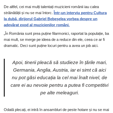
De altfel, cei mai mulți talentați muzicieni românii iau calea
străinătății și nu se mai întorc.
Într-un interviu pentru Cultura
la dubă, dirijorul Gabriel Bebeșelea vorbea despre un
adevărat exod al muzicienilor români.
„În România sunt prea puține filarmonici, raportat la populație, ba
mai mult, se merge pe ideea de a reduce din ele, ceea ce ar fi
dramatic. Deci sunt puține locuri pentru a avea un job aici.
Apoi, tinerii pleacă să studieze în țările mari,
Germania, Anglia, Austria, iar ei simt că aici
nu pot găsi educația la cel mai înalt nivel, de
care ei au nevoie pentru a putea fi competitivi
pe alte meleaguri.
Odată plecați, ei intră în ansambluri de peste hotare și nu se mai