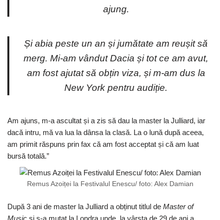
ajung.
Și abia peste un an și jumătate am reușit să
merg. Mi-am vândut Dacia și tot ce am avut,
am fost ajutat să obțin viza, și m-am dus la
New York pentru audiție.
Am ajuns, m-a ascultat și a zis să dau la master la Julliard, iar
dacă intru, mă va lua la dânsa la clasă. La o lună după aceea,
am primit răspuns prin fax că am fost acceptat și că am luat
bursă totală.”
Remus Azoiței la Festivalul Enescu/ foto: Alex Damian
După 3 ani de master la Julliard a obținut titlul de
Master of
Music
și s-a mutat la Londra unde, la vârsta de 29 de ani a