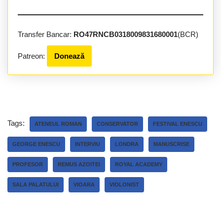
Transfer Bancar:
RO47RNCB0318009831680001
(BCR)
Patreon:
Donează
Tags:
ATENEUL ROMAN
CONSERVATOR
FESTIVAL ENESCU
GEORGE ENESCU
INTERVIU
LONDRA
MANUSCRISE
PROFESOR
REMUS AZOITEI
ROYAL ACADEMY
SALA PALATULUI
VIOARA
VIOLONIST