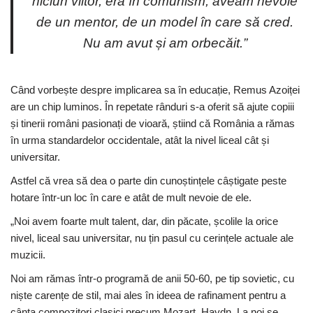
niciun viitor, era în comunism, aveam nevoie
de un mentor, de un model în care să cred.
Nu am avut și am orbecăit.”
Când vorbește despre implicarea sa în educație, Remus Azoiței
are un chip luminos. În repetate rânduri s-a oferit să ajute copiii
și tinerii români pasionați de vioară, știind că România a rămas
în urma standardelor occidentale, atât la nivel liceal cât și
universitar.
Astfel că vrea să dea o parte din cunoștințele câștigate peste
hotare într-un loc în care e atât de mult nevoie de ele.
„Noi avem foarte mult talent, dar, din păcate, școlile la orice
nivel, liceal sau universitar, nu țin pasul cu cerințele actuale ale
muzicii.
Noi am rămas într-o programă de anii 50-60, pe tip sovietic, cu
niște carențe de stil, mai ales în ideea de rafinament pentru a
cânta compozitori clasici precum Mozart, Haydn. La noi se