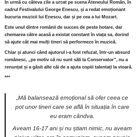
În urmă cu câteva zile a urcat pe scena Ateneului Român, în
cadrul Festivalului George Enescu, și a redat emoționant
bucuria muzicii lui Enescu, dar și pe cea a lui Mozart.
Este unul dintre românii de succes de peste hotare, dar
chemarea către acasă a existat constant în viața sa, dorind
să ajute cât mai mulți tineri să performeze în muzică.
Chiar și atunci când ajutorul i-a fost refuzat, într-un absurd
românesc, „pe motiv că nu sunt săli la Conservator”, nu a
renunțat și a găsit alte căi de a ajuta copiii talentați la vioară.
***
„Mă balansează emoțional să ofer ceea ce
pot unor tineri care se află în situația în care
eu eram cândva.
Aveam 16-17 ani și nu știam nimic, nu aveam