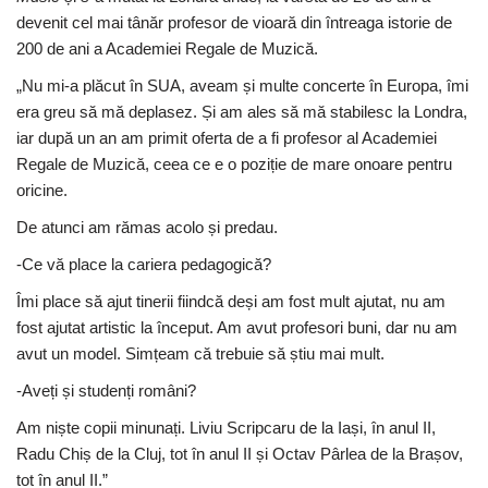
devenit cel mai tânăr profesor de vioară din întreaga istorie de
200 de ani a Academiei Regale de Muzică.
„Nu mi-a plăcut în SUA, aveam și multe concerte în Europa, îmi
era greu să mă deplasez. Și am ales să mă stabilesc la Londra,
iar după un an am primit oferta de a fi profesor al Academiei
Regale de Muzică, ceea ce e o poziție de mare onoare pentru
oricine.
De atunci am rămas acolo și predau.
-Ce vă place la cariera pedagogică?
Îmi place să ajut tinerii fiindcă deși am fost mult ajutat, nu am
fost ajutat artistic la început. Am avut profesori buni, dar nu am
avut un model. Simțeam că trebuie să știu mai mult.
-Aveți și studenți români?
Am niște copii minunați. Liviu Scripcaru de la Iași, în anul II,
Radu Chiș de la Cluj, tot în anul II și Octav Pârlea de la Brașov,
tot în anul II.”