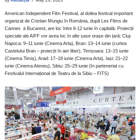
by
Redacția
May 29, 2025
American Independent Film Festival, al doilea festival important
organizat de Cristian Mungiu în România, după Les Films de
Cannes à Bucarest, are loc între 6-12 iunie în capitală. Proiecții
speciale ale AIFF vor avea loc în alte șase orașe din țară: Cluj-
Napoca: 9–11 iunie (Cinema Arta), Bran: 13–14 iunie (curtea
Castelului Bran – proiecții în aer liber), Timișoara: 13–15 iunie
(Cinema Timiș), Arad: 17–18 iunie (Cinema Arta), Iași: 21–22
iunie (Cinema Ateneu), Sibiu: 25–29 iunie (în parteneriat cu
Festivalul Internațional de Teatru de la Sibiu – FITS)