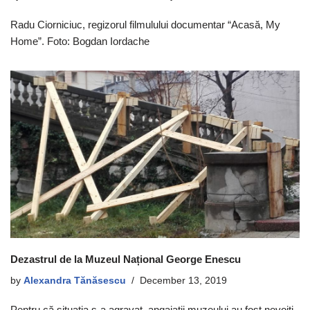
Radu Ciorniciuc, regizorul filmulului documentar “Acasă, My
Home”. Foto: Bogdan Iordache
Dezastrul de la Muzeul Național George Enescu
by
Alexandra Tănăsescu
December 13, 2019
Pentru că situația s-a agravat, angajații muzeului au fost nevoiți