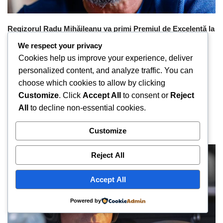
Regizorul Radu Mihăileanu va primi Premiul de Excelență la
Bucharest International Film Festival
We respect your privacy
by
Redacția
September 14, 2024
Cookies help us improve your experience, deliver
personalized content, and analyze traffic. You can
Regizorul francez de origine română Radu Mihăileanu va fi
choose which cookies to allow by clicking
prezent la Bucharest International Film Festival, unde va primi
Customize
. Click
Accept All
to consent or
Reject
Premiul de Excelență. Evenimentul are loc între 19 și 29
All
to decline non-essential cookies.
septembrie 2024 și va cuprinde o retrospectivă a filmelor
realizate de Radu Mihăileanu.
Customize
Reject All
Accept All
Powered by