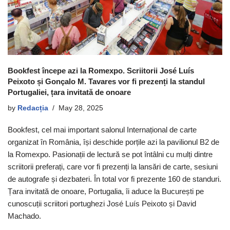
Bookfest începe azi la Romexpo. Scriitorii José Luís
Peixoto și Gonçalo M. Tavares vor fi prezenți la standul
Portugaliei, țara invitată de onoare
by
Redacția
May 28, 2025
Bookfest, cel mai important salonul Internațional de carte
organizat în România, își deschide porțile azi la pavilionul B2 de
la Romexpo. Pasionații de lectură se pot întâlni cu mulți dintre
scriitorii preferați, care vor fi prezenți la lansări de carte, sesiuni
de autografe și dezbateri. În total vor fi prezente 160 de standuri.
Țara invitată de onoare, Portugalia, îi aduce la București pe
cunoscuții scriitori portughezi José Luís Peixoto și David
Machado.