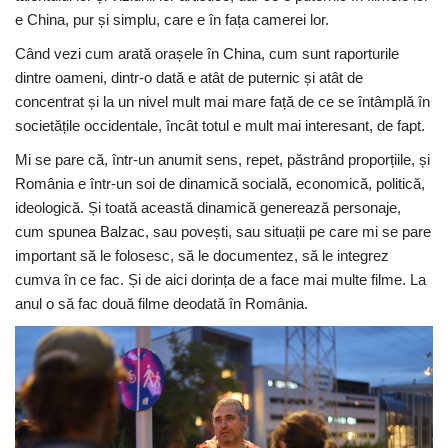
e China, pur și simplu, care e în fața camerei lor.
Când vezi cum arată orașele în China, cum sunt raporturile
dintre oameni, dintr-o dată e atât de puternic și atât de
concentrat și la un nivel mult mai mare față de ce se întâmplă în
societățile occidentale, încât totul e mult mai interesant, de fapt.
Mi se pare că, într-un anumit sens, repet, păstrând proporțiile, și
România e într-un soi de dinamică socială, economică, politică,
ideologică. Și toată această dinamică generează personaje,
cum spunea Balzac, sau povești, sau situații pe care mi se pare
important să le folosesc, să le documentez, să le integrez
cumva în ce fac. Și de aici dorința de a face mai multe filme. La
anul o să fac două filme deodată în România.