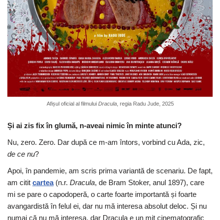
Afișul oficial al filmului
Dracula
, regia Radu Jude, 2025
Ș
i ai zis fix în glum
ă
, n-aveai nimic în minte atunci?
Nu, zero. Zero. Dar după ce m-am întors, vorbind cu Ada, zic,
de ce nu
?
Apoi, în pandemie, am scris prima variantă de scenariu. De fapt,
am citit
cartea
(n.r.
Dracula
, de Bram Stoker, anul 1897), care
mi se pare o capodoperă, o carte foarte importantă și foarte
avangardistă în felul ei, dar nu mă interesa absolut deloc. Și nu
numai că nu mă interesa, dar Dracula e un mit cinematografic