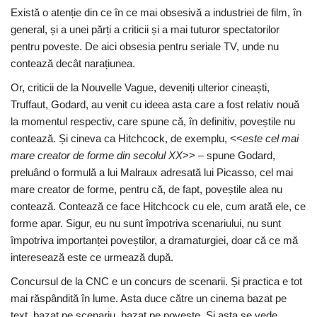
Există o atenție din ce în ce mai obsesivă a industriei de film, în
general, și a unei părți a criticii și a mai tuturor spectatorilor
pentru poveste. De aici obsesia pentru seriale TV, unde nu
contează decât narațiunea.
Or, criticii de la Nouvelle Vague, deveniți ulterior cineaști,
Truffaut, Godard, au venit cu ideea asta care a fost relativ nouă
la momentul respectiv, care spune că, în definitiv, poveștile nu
contează. Și cineva ca Hitchcock, de exemplu, <<
este cel mai
mare creator de forme din secolul XX
>> – spune Godard,
preluând o formulă a lui Malraux adresată lui Picasso, cel mai
mare creator de forme, pentru că, de fapt, poveștile alea nu
contează. Contează ce face Hitchcock cu ele, cum arată ele, ce
forme apar. Sigur, eu nu sunt împotriva scenariului, nu sunt
împotriva importanței poveștilor, a dramaturgiei, doar că ce mă
interesează este ce urmează după.
Concursul de la CNC e un concurs de scenarii. Și practica e tot
mai răspândită în lume. Asta duce către un cinema bazat pe
text, bazat pe scenariu, bazat pe poveste. Și asta se vede.