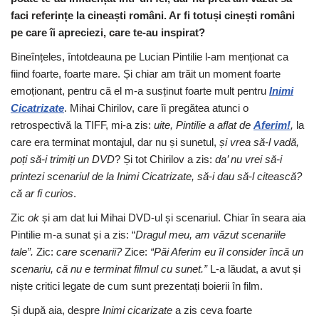
faci referințe la cineaști români. Ar fi totuși cinești români
pe care îi apreciezi, care te-au inspirat?
Bineînțeles, întotdeauna pe Lucian Pintilie l-am menționat ca
fiind foarte, foarte mare. Și chiar am trăit un moment foarte
emoționant, pentru că el m-a susținut foarte mult pentru
Inimi
Cicatrizate
. Mihai Chirilov, care îi pregătea atunci o
retrospectivă la TIFF, mi-a zis:
uite, Pintilie a aflat de
Aferim!
,
la
care era terminat montajul, dar nu și sunetul,
și vrea să-l vadă,
poți să-i trimiți un DVD
? Și tot Chirilov a zis:
da’ nu vrei să-i
printezi scenariul de la Inimi Cicatrizate, să-i dau să-l citească?
că ar fi curios
.
Zic
ok
și am dat lui Mihai DVD-ul și scenariul. Chiar în seara aia
Pintilie m-a sunat și a zis: “
Dragul meu, am văzut scenariile
tale”.
Zic:
care scenarii?
Zice:
“Păi Aferim eu îl consider încă un
scenariu, că nu e terminat filmul cu sunet.”
L-a lăudat, a avut și
niște critici legate de cum sunt prezentați boierii în film.
Și după aia, despre
Inimi cicarizate
a zis ceva foarte