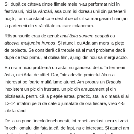
Și, după ce câteva dintre filmele mele n-au performat nici în
festivaluri, nici la vânzări, așa cum își doreau unii din partenerii
noștri, am constatat că e destul de dificil să mai găsim finanțări
la partenerii din străinătate cu care colaboram.
Răspunsurile erau de genul:
anul
ă
sta suntem ocupa
ț
i cu
altceva, mul
ț
umim frumos
. Și atunci, cu Ada am mers la piețe
de proiecte. Se consideră că trebuie să ai mari probleme dacă
după ce faci primul, al doilea film, ajungi din nou să mergi acolo.
Eu n-am nicio problemă cu asta, nu gândesc deloc în termenii
ăștia, nici Ada, de altfel. Dar, într-adevăr, proiectul ăla n-a
interesat pe foarte multă lume atunci. Am propus un
Dracula
inexistent un pic din frustare, un pic din amuzament și din
plictiseală, pentru că la piețele astea, practic, stai la o masă și ai
12-14 întâlniri pe zi de câte o jumătate de oră fiecare, vreo 4-5
zile la rând.
De la un punct încolo înnebunești, tot repeți același lucru și vezi
în ochii omului din fața ta că, de fapt, nu e interesat. Și atunci am