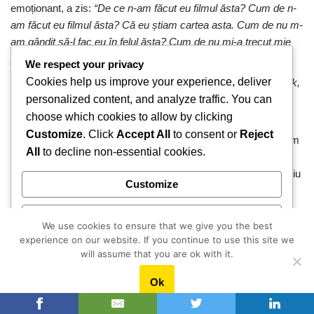
emoționant, a zis:
“De ce n-am făcut eu filmul ăsta? Cum de n-
am făcut eu filmul ăsta? Că eu știam cartea asta. Cum de nu m-
am gândit să-l fac eu în felul ăsta? Cum de nu mi-a trecut mie
prin cap? Sunt foarte supărat.”
We respect your privacy
Cookies help us improve your experience, deliver
Și apoi a zis: “
ai nevoie de ajutor?”
Și zic:
bineînțeles
. A zis: “
ok,
personalized content, and analyze traffic. You can
o să vorbesc să te ajut cu niște bani”.
El conducea studiul
cinematografic al Ministerului Culturii și a făcut lucrul ăsta.
choose which cookies to allow by clicking
Customize
. Click
Accept All
to consent or
Reject
Și eu îi admir pe toți cineaștii mai mari decât generația mea, am
All
to decline non-essential cookies.
fost asistent la ei, cu unii sunt amic. Am fost asistent la Radu
Muntean, pe Corneliu Porumboiu îl știu de 25 de ani. Dar nu știu
Customize
cum să spun, eu nici nu mă iau în considerare față de ei, mă
consider așa, la genunchiul broaștei, cum s-ar zice. Am doar
Reject All
admirație pentru ce fac ei.
We use cookies to ensure that we give you the best
experience on our website. If you continue to use this site we
Accept All
will assume that you are ok with it.
Ok
Powered by