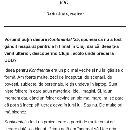
loc.
Radu Jude, regizor
Vorbind puțin despre
Kontinental ‘25
, spuneai că nu a fost
gândit neapărat pentru a fi filmat în Cluj, dar că ideea ți-a
venit ulterior, descoperind Clujul, acolo unde predai la
UBB?
Ideea pentru
Kontinental
era un pic mai veche și nu își găsise o
formă. Am foarte multe, zeci de începuturi de scenarii, de
povești, subiecte, de personaje, le țin undeva în laptop. Sunt
niște foldere în care adun materiale, idei, imagini. Și, la un
moment dat, când un folder devine un pic mai mare, mi se pare
că pot să încep să lucrez ceva în jurul lui. Sau nu. De multe ori
mă blochez.
Kontinental
a fost un proiect care a pornit de multe ori și de
fiecare dată s-a blocat. Prima dată am încercat să-l fac prin