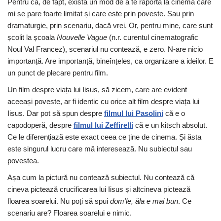
Pentru că, de fapt, există un mod de a te raporta la cinema care
mi se pare foarte limitat și care este prin poveste. Sau prin
dramaturgie, prin scenariu, dacă vrei. Or, pentru mine, care sunt
școlit la școala
Nouvelle Vague
(n.r. curentul cinematografic
Noul Val Francez), scenariul nu contează, e zero. N-are nicio
importanță. Are importanță, bineînțeles, ca organizare a ideilor. E
un punct de plecare pentru film.
Un film despre viața lui Iisus, să zicem, care are evident
aceeași poveste, ar fi identic cu orice alt film despre viața lui
Iisus. Dar pot să spun despre
filmul lui Pasolini
că e o
capodoperă, despre
filmul lui Zeffirelli
că e un kitsch absolut.
Ce le diferențiază este exact ceea ce ține de cinema. Și ăsta
este singurul lucru care mă interesează. Nu subiectul sau
povestea.
Așa cum la pictură nu contează subiectul. Nu contează că
cineva pictează crucificarea lui Iisus și altcineva pictează
floarea soarelui. Nu poți să spui
dom’le,
ă
la e mai bun
. Ce
scenariu are? Floarea soarelui e nimic.