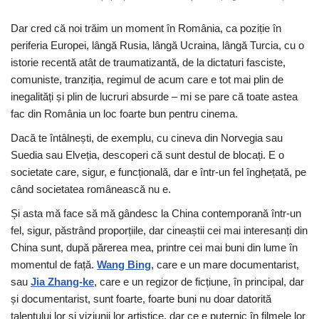
Dar cred că noi trăim un moment în România, ca poziție în
periferia Europei, lângă Rusia, lângă Ucraina, lângă Turcia, cu o
istorie recentă atât de traumatizantă, de la dictaturi fasciste,
comuniste, tranziția, regimul de acum care e tot mai plin de
inegalități și plin de lucruri absurde – mi se pare că toate astea
fac din România un loc foarte bun pentru cinema.
Dacă te întâlnești, de exemplu, cu cineva din Norvegia sau
Suedia sau Elveția, descoperi că sunt destul de blocați. E o
societate care, sigur, e funcțională, dar e într-un fel înghețată, pe
când societatea românească nu e.
Și asta mă face să mă gândesc la China contemporană într-un
fel, sigur, păstrând proporțiile, dar cineaștii cei mai interesanți din
China sunt, după părerea mea, printre cei mai buni din lume în
momentul de față.
Wang Bing
, care e un mare documentarist,
sau
Jia Zhang-ke
, care e un regizor de ficțiune, în principal, dar
și documentarist, sunt foarte, foarte buni nu doar datorită
talentului lor și viziunii lor artistice, dar ce e puternic în filmele lor