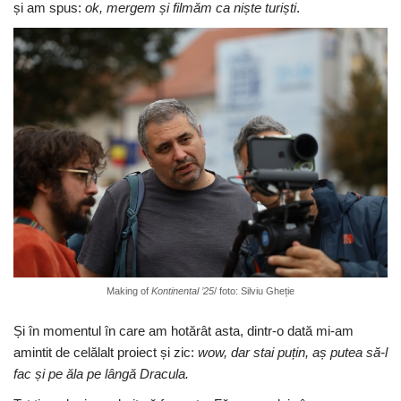
și am spus:
ok, mergem și filmăm ca niște turiști
.
Making of
Kontinental ’25
/ foto: Silviu Gheție
Și în momentul în care am hotărât asta, dintr-o dată mi-am
amintit de celălalt proiect și zic:
wow, dar stai puțin, aș putea să-l
fac și pe ăla pe lângă Dracula.