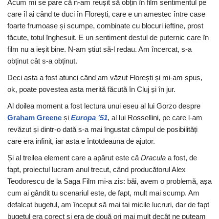
Acum mi se pare că n-am reușit să obțin în film sentimentul pe
care îl ai când te duci în Florești, care e un amestec între case
foarte frumoase și scumpe, combinate cu blocuri ieftine, prost
făcute, totul înghesuit. E un sentiment destul de puternic care în
film nu a ieșit bine. N-am știut să-l redau. Am încercat, s-a
obținut cât s-a obținut.
Deci asta a fost atunci când am văzut Florești și mi-am spus,
ok, poate povestea asta merită făcută în Cluj și în jur.
Al doilea moment a fost lectura unui eseu al lui Gorzo despre
Graham Greene
și
Europa ’51
, al lui Rossellini, pe care l-am
revăzut și dintr-o dată s-a mai îngustat câmpul de posibilități
care era infinit, iar asta e întotdeauna de ajutor.
Și al treilea element care a apărut este că
Dracula
a fost, de
fapt, proiectul lucram anul trecut, când producătorul Alex
Teodorescu de la Saga Film mi-a zis: băi, avem o problemă, așa
cum ai gândit tu scenariul este, de fapt, mult mai scump. Am
defalcat bugetul, am început să mai tai micile lucruri, dar de fapt
bugetul era corect și era de două ori mai mult decât ne puteam