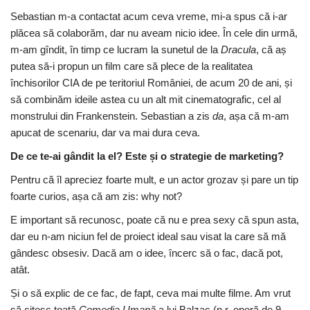
Sebastian m-a contactat acum ceva vreme, mi-a spus că i-ar
plăcea să colaborăm, dar nu aveam nicio idee. În cele din urmă,
m-am gîndit, în timp ce lucram la sunetul de la
Dracula
, că aș
putea să-i propun un film care să plece de la realitatea
închisorilor CIA de pe teritoriul României, de acum 20 de ani, și
să combinăm ideile astea cu un alt mit cinematografic, cel al
monstrului din Frankenstein. Sebastian a zis
da
, așa că m-am
apucat de scenariu, dar va mai dura ceva.
De ce te-ai gândit la el? E
ste și
o strategie de marketing?
Pentru că îl apreciez foarte mult, e un actor grozav și pare un tip
foarte curios, așa că am zis: why not?
E important să recunosc, poate că nu e prea sexy că spun asta,
dar eu n-am niciun fel de proiect ideal sau visat la care să mă
gândesc obsesiv. Dacă am o idee, încerc să o fac, dacă pot,
atât.
Și o să explic de ce fac, de fapt, ceva mai multe filme. Am vrut
să citesc toată
Comedia Umană
a lui Balzac (n.r. operă de 9