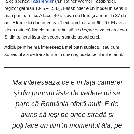
la ce spunea
Fassbinder
(n.r. Rainer Werner Fassbinder,
regizor german 1945 – 1982). Fassbinder e un model în sensul
ăsta pentru mine. A făcut 40 și ceva de filme și a murit la 37 de
ani. Filmele lui documentează extraordinar anii ‘60-‘70. El avea
ideea asta că filmele nu ar trebui să fie
despre
ceva, ci
cu
ceva.
Și din punctul ăsta de vedere sunt de acord cu el.
Adică pe mine mă interesează mai puțin subiectul sau cum
subiectul ăla se transformă în cuvinte, odată ce filmul e făcut.
Mă interesează ce e în fața camerei
și din punctul ăsta de vedere mi se
pare că România oferă mult. E de
ajuns să ieși pe orice stradă și
poți face un film în momentul ăla, pe