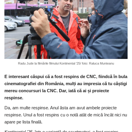
Radu Jude la filmările filmului Kontinental ’25/ foto: Raluca Munteanu
E interesant căspui că a fost respins de CNC, fiindcă în bula
cinematografiei din România, mulți au impresia că tu câștigi
mereu concursuri la CNC. Dar, iată că ai și proiecte
respinse.
Da, am multe respinse. Anul ăsta am avut ambele proiecte
respinse. Unul a fost respins cu o notă atât de mică încât nici nu
apare pe lista finală.
Kontinental ’25,
într-o variantă de scurtmetraj, a fost respins.