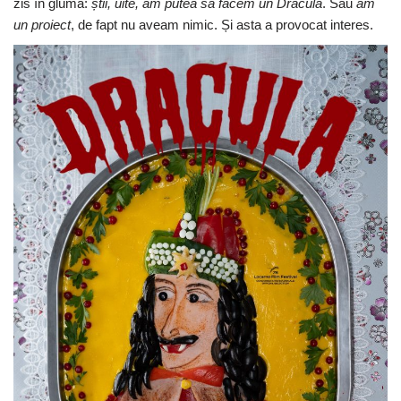
zis în glumă:
ș
tii, uite, am putea s
ă
facem un Dracula
. Sau
am
un proiect
, de fapt nu aveam nimic. Și asta a provocat interes.