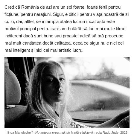
Cred că România de azi are un sol foarte, foarte fertil pentru
ficțiune, pentru narațiuni. Sigur, e dificil pentru viața noastră de zi
cu zi, dar, altfel, se întâmplă atâtea lucruri încât ăsta este
motivul principal pentru care am hotărât să fac mai multe filme,
indiferent dacă sunt bune sau proaste, adică să mă preocupe
mai mult cantitatea decât calitatea, ceea ce sigur nu e nici cel
mai inteligent și nici cel mai artistic lucru.
Ilinca Manolache în
Nu aștepta prea mult de la sfârșitul lumii
, regia Radu Jude, 2023