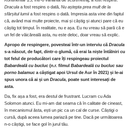
Dracula
a fost respins o dată,
Nu a
ș
tepta prea mult de la
sfâr
ș
itul lumii
a fost respins o dată. Impresia asta vine din faptul
că, având mai multe proiecte, mai și câștig și atunci pare că eu
câștig tot timpul. În realitate, nu e așa. Eu nu vreau să pară că e
un fel de văicăreală asta, nu este deloc, doar vreau să explic.
Apropo de respingere, povesteai într-un interviu că
Dracula
s-a născut, de fapt, dintr-o glumă, că erai la niște întâlniri cu
tot felul de producători care îți respingeau proiectul
Babardeală cu bucluc
(n.r. filmul
Babardeală cu bucluc sau
porno balamuc
a câștigat apoi Ursul de Aur în 2021) și le-ai
spus unora că ai și un
Dracula
, poate sunt interesați de
asta.
Da, fix așa a fost, era destul de frustrant. Lucram cu Ada
Solomon atunci. Eu mi-am dat seama că în calitate de cineast,
în mecanismul ăsta, ești un pic ca un cal de curse. Câștigi o
cursă, după aceea lumea pariază pe tine. Dacă pe următoarea
n-o câștigi, se face gol în jurul tău.