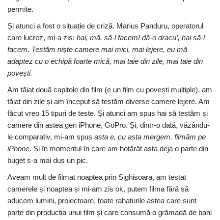
permite.
Și atunci a fost o situație de criză. Marius Panduru, operatorul
care lucrez, mi-a zis:
hai, m
ă
, s
ă
-l facem! d
ă
-o dracu’, hai s
ă
-l
facem
.
Test
ă
m ni
ș
te camere mai mici, mai lejere, eu m
ă
adaptez cu o echip
ă
foarte mic
ă
, mai taie din zile, mai taie din
pove
ș
ti.
Am tăiat două capitole din film (e un film cu povești multiple), am
tăiat din zile și am început să testăm diverse camere lejere. Am
făcut vreo 15 tipuri de teste. Și atunci am spus hai să testăm și
camere din astea gen iPhone, GoPro. Și, dintr-o dată, văzându-
le comparativ, mi-am spus
asta e, cu asta mergem, filmăm pe
iPhone
. Și în momentul în care am hotărât asta deja o parte din
buget s-a mai dus un pic.
Aveam mult de filmat noaptea prin Sighisoara, am testat
camerele și noaptea și mi-am zis ok, putem filma fără să
aducem lumini, proiectoare, toate rahaturile astea care sunt
parte din producția unui film și care consumă o grămadă de bani