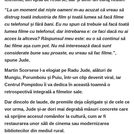
“La un moment dat niște oameni m-au acuzat că vreau să
distrug toată industria de film și toată lumea să facă filme
cu telefonul și fără bani. Eu nu spun că trebuie să facă toată
lumea filme cu telefonul, dar întrebarea e: ce faci dacă nu ai
acces la altceva? Răspunsul meu este: eu o să continui să
fac filme așa cum pot. Nu mă interesează dacă sunt
considerate bune sau proaste, eu vreau să fac filme.”
,
spune Jude.
Martin
Scorsese l-a elogiat pe Radu Jude, alături de
Mungiu, Porumboiu și Puiu, într-un clip devenit viral, iar
Centrul Pompidou îi va dedica în această toamnă o
retrospectivă integrală a filmelor sale.
Dar dincolo de laude, de premiile deja câștigate și de cele ce
vor urma, Jude și-ar dori mai degrabă măsuri concrete care
să sprijine accesul românilor la cultură, cum ar fi
restaurarea unor săli de cinema sau modernizarea
bibliotecilor din mediul rural.