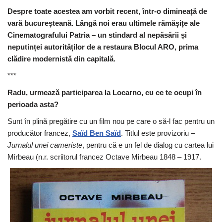
Despre toate acestea am vorbit recent, într-o dimineață de
vară bucureșteană. Lângă noi erau ultimele rămășițe ale
Cinematografului Patria – un stindard al nepăsării și
neputinței autorităților de a restaura Blocul ARO, prima
clădire modernistă din capitală.
***
Radu, urmează participarea la Locarno, cu ce te ocupi în
perioada asta?
Sunt în plină pregătire cu un film nou pe care o să-l fac pentru un
producător francez,
Saïd Ben Saïd
. Titlul este provizoriu –
Jurnalul unei cameriste
, pentru că e un fel de dialog cu cartea lui
Mirbeau (n.r. scriitorul francez Octave Mirbeau 1848 – 1917.