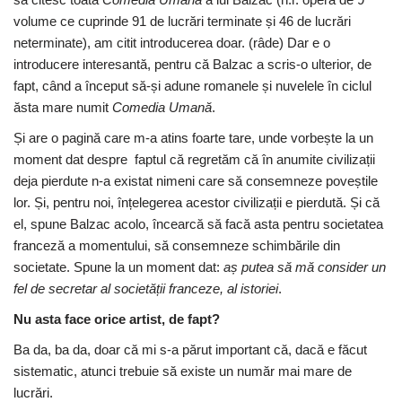
volume ce cuprinde 91 de lucrări terminate și 46 de lucrări
neterminate), am citit introducerea doar. (râde) Dar e o
introducere interesantă, pentru că Balzac a scris-o ulterior, de
fapt, când a început să-și adune romanele și nuvelele în ciclul
ăsta mare numit
Comedia Umană
.
Și are o pagină care m-a atins foarte tare, unde vorbește la un
moment dat despre faptul că regretăm că în anumite civilizații
deja pierdute n-a existat nimeni care să consemneze poveștile
lor. Și, pentru noi, înțelegerea acestor civilizații e pierdută. Și că
el, spune Balzac acolo, încearcă să facă asta pentru societatea
franceză a momentului, să consemneze schimbările din
societate. Spune la un moment dat:
aș putea să mă consider un
fel de secretar al societății franceze, al istoriei
.
Nu asta face orice artist, de fapt?
Ba da, ba da, doar că mi s-a părut important că, dacă e făcut
sistematic, atunci trebuie să existe un număr mai mare de
lucrări.