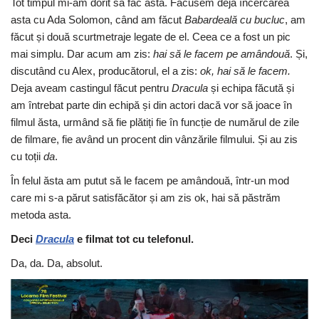
Tot timpul mi-am dorit să fac asta. Făcusem deja încercarea
asta cu Ada Solomon, când am făcut
Babardeală cu bucluc
, am
făcut și două scurtmetraje legate de el. Ceea ce a fost un pic
mai simplu. Dar acum am zis:
hai să le facem pe amândouă
. Și,
discutând cu Alex, producătorul, el a zis:
ok, hai să le facem.
Deja aveam castingul făcut pentru
Dracula
și echipa făcută și
am întrebat parte din echipă și din actori dacă vor să joace în
filmul ăsta, urmând să fie plătiți fie în funcție de numărul de zile
de filmare, fie având un procent din vânzările filmului. Și au zis
cu toții
da
.
În felul ăsta am putut să le facem pe amândouă, într-un mod
care mi s-a părut satisfăcător și am zis ok, hai să păstrăm
metoda asta.
Deci
Dracula
e filmat tot cu telefonul.
Da, da. Da, absolut.