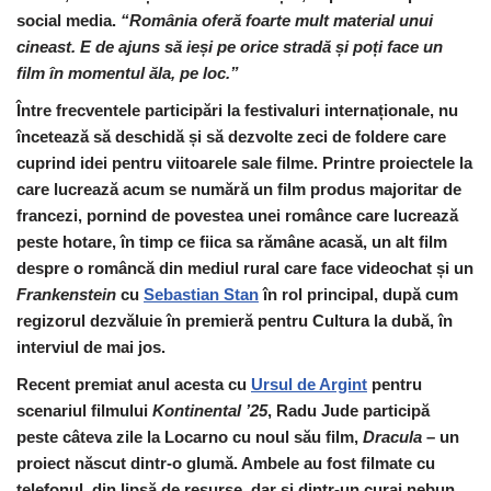
social media.
“România oferă foarte mult material unui
cineast. E de ajuns să ieși pe orice stradă și poți face un
film în momentul ăla, pe loc.”
Între frecventele participări la festivaluri internaționale, nu
încetează să deschidă și să dezvolte zeci de foldere care
cuprind idei pentru viitoarele sale filme. Printre proiectele la
care lucrează acum se numără un film produs majoritar de
francezi, pornind de povestea unei românce care lucrează
peste hotare, în timp ce fiica sa rămâne acasă, un alt film
despre o româncă din mediul rural care face videochat și un
Frankenstein
cu
Sebastian Stan
în rol principal, după cum
regizorul dezvăluie în premieră pentru Cultura la dubă, în
interviul de mai jos.
Recent premiat anul acesta cu
Ursul de Argint
pentru
scenariul filmului
Kontinental ’25
, Radu Jude participă
peste câteva zile la Locarno cu noul său film,
Dracula
– un
proiect născut dintr-o glumă. Ambele au fost filmate cu
telefonul, din lipsă de resurse, dar și dintr-un curaj nebun.