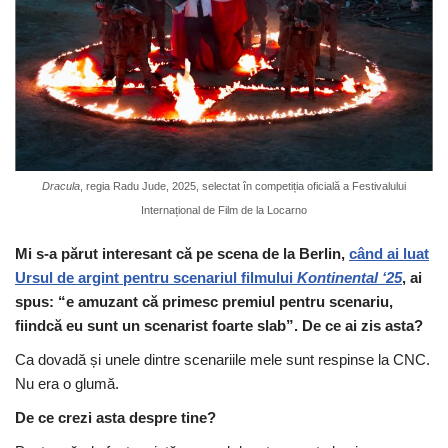
Dracula
, regia Radu Jude, 2025, selectat în competiția oficială a Festivalului
Internațional de Film de la Locarno
Mi s-a părut interesant că pe scena de la Berlin,
când ai luat
Ursul de argint pentru scenariul filmului
Kontinental ‘25
, ai
spus: “e amuzant că primesc premiul pentru scenariu,
fiindcă eu sunt un scenarist foarte slab”. De ce ai zis asta?
Ca dovadă și unele dintre scenariile mele sunt respinse la CNC.
Nu era o glumă.
De ce crezi asta despre tine?