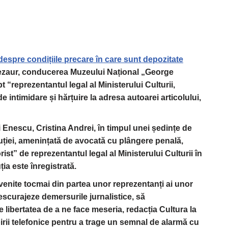
 despre condițiile precare în care sunt depozitate
Tezaur, conducerea Muzeului Național „George
 “reprezentantul legal al Ministerului Culturii,
e intimidare și hărțuire la adresa autoarei articolului,
Enescu, Cristina Andrei, în timpul unei ședințe de
tuției, amenințată de avocată cu plângere penală,
ist” de reprezentantul legal al Ministerului Culturii în
ia este înregistrată.
, venite tocmai din partea unor reprezentanți ai unor
descurajeze demersurile jurnalistice, să
 libertatea de a ne face meseria, redacția Cultura la
rii telefonice pentru a trage un semnal de alarmă cu