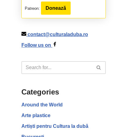
Donează
Patreon:
contact@culturaladuba.ro
Follow us on
Categories
Around the World
Arte plastice
Artiști pentru Cultura la dubă
București