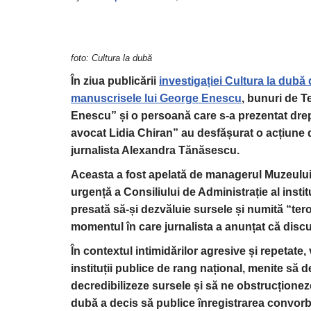
foto: Cultura la dubă
În ziua publicării
investigației Cultura la dubă
manuscrisele lui George Enescu
, bunuri de 
Enescu”
și o persoană care s-a prezentat drept
avocat Lidia Chiran” au desf
ășurat o acțiune d
jurnalista Alexandra Tănăsescu.
Aceasta a fost apelată de managerul Muzeului 
urgență a Consiliului de Administrație al insti
presată să-și dezvăluie sursele și numită “teror
momentul în care jurnalista a anunțat că discuț
În contextul intimidărilor agresive și repetate
instituții publice de rang național, menite să 
decredibilizeze sursele și să ne obstrucționeze
dubă a decis să publice înregistrarea convorbi