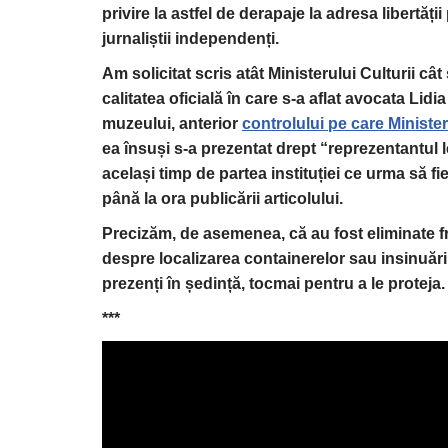
privire la astfel de derapaje la adresa libertăți
jurnaliștii independenți.
Am solicitat scris atât Ministerului Culturii c
calitatea oficială în care s-a aflat avocata Lidi
muzeului, anterior
controlului pe care Minister
ea însuși s-a prezentat drept “reprezentantul le
același timp de partea instituției ce urma să f
până la ora publicării articolului.
Precizăm, de asemenea, că au fost eliminate fr
despre localizarea containerelor sau insinuări
prezenți în ședință, tocmai pentru a le proteja.
***