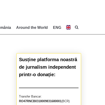
mânia
Around the World
ENG
Susține platforma noastră
de jurnalism independent
printr-o donație:
Transfer Bancar:
RO47RNCB0318009831680001
(BCR)