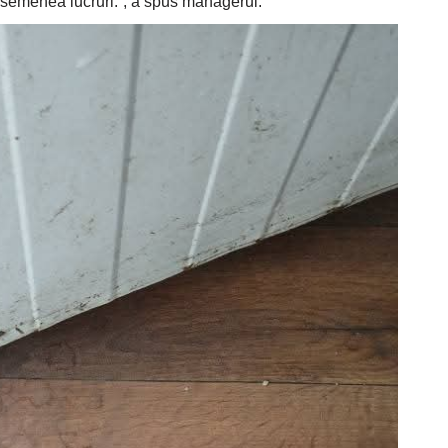
să asemenea lucruri.”, a spus managerul.