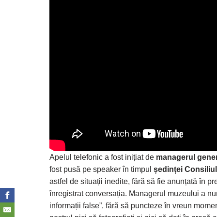
Apelul telefonic a fost inițiat de
managerul genera
fost pusă pe speaker în timpul
ședinței Consiliu
astfel de situații inedite, fără să fie anunțată în 
înregistrat conversația. Managerul muzeului a numi
informații false”, fără să puncteze în vreun moment