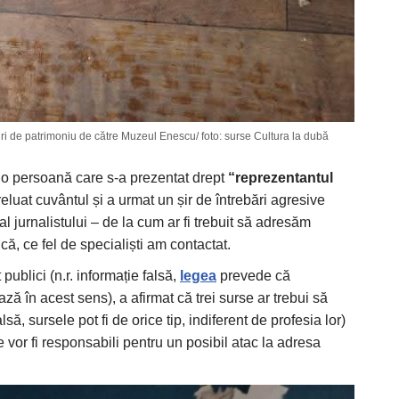
ri de patrimoniu de către Muzeul Enescu/ foto: surse Cultura la dubă
t o persoană care s-a prezentat drept
“reprezentantul
eluat cuvântul și a urmat un șir de întrebări agresive
al jurnalistului – de la cum ar fi trebuit să adresăm
ică, ce fel de specialiști am contactat.
publici (n.r. informație falsă,
legea
prevede că
ază în acest sens), a afirmat că trei surse ar trebui să
lsă, sursele pot fi de orice tip, indiferent de profesia lor)
ate vor fi responsabili pentru un posibil atac la adresa