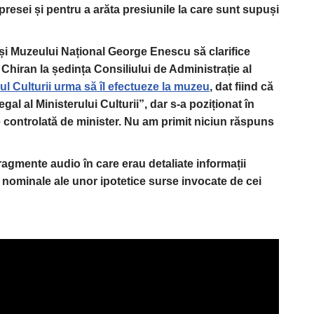
i presei și pentru a arăta presiunile la care sunt supuși
ât și Muzeului Național George Enescu să clarifice
a Chiran la ședința Consiliului de Administrație al
ul Culturii urma să îl efectueze la muzeu
, dat fiind că
gal al Ministerului Culturii”, dar s-a pozi
ționat în
ie controlată de minister. Nu am primit niciun răspuns
agmente audio în care erau detaliate informații
 nominale ale unor ipotetice surse invocate de cei