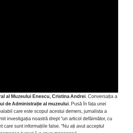
l al Muzeului Enescu, Cristina Andrei
. Conversația a
lui de Administrație al muzeului
. Pusă în fața unei
prealabil care este scopul acestui demers, jurnalista a
t investigația noastră drept “un articol defăimător, cu
 care sunt informațiile false. “Nu ați avut acceptul