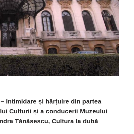
– Intimidare și hărțuire din partea
lui Culturii și a conducerii Muzeului
andra Tănăsescu, Cultura la dubă