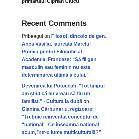
primarului Ciprian Ciucu
Recent Comments
Pribeagul
on
Filosof, dincolo de gen.
Anca Vasiliu, laureata Marelui
Premiu pentru Filosofie al
Academiei Franceze: “Să fii gen
masculin sau feminin nu este
determinarea ultimă a eului.”
Devenirea lui Potocean. "Tot timpul
am știut că eu vreau să fiu un
familist." - Cultura la dubă
on
Gianina Cărbunariu, regizoare:
“Trebuie reinventat conceptul de
“național”. Ce înseamnă național
acum, într-o lume multiculturală?”