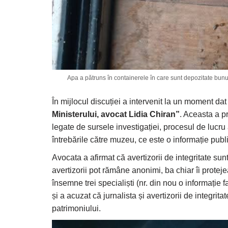
Apa a pătruns în containerele în care sunt depozitate bunu
În mijlocul discuției a intervenit la un moment da
Ministerului, avocat Lidia Chiran”
. Aceasta a pr
legate de sursele investigației, procesul de lucru 
întrebările către muzeu, ce este o informație publ
Avocata a afirmat că avertizorii de integritate sunt 
avertizorii pot rămâne anonimi, ba chiar îi proteje
însemne trei specialiști (nr. din nou o informație fa
și a acuzat că jurnalista și avertizorii de integrit
patrimoniului.