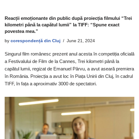
Reacții emoționante din public după proiecția filmului “Trei
kilometri până la capătul lumii” la TIFF: “Spune exact
povestea mea.”
by
corespondență din Cluj
June 21, 2024
Singurul film românesc prezent anul acesta în competiția oficială
a Festivalului de Film de la Cannes, Trei kilometri până la
capătul lumii, regizat de Emanuel Pârvu, a avut aseară premiera
în România. Proiecția a avut loc în Piața Unirii din Cluj, în cadrul
TIFF, în fața a aproximativ 3000 de spectatori.