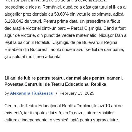
președintele ales al României, după ce a câștigat turul al ll-lea al
alegerilor prezidențiale cu 53,60% din voturile exprimate, adică
6.168.642 de voturi. Pentru prima dată, un președinte a făcut
declarațiile victoriei dintr-un parc – Parcul Cișmigiu. Când a fost
sigur de victorie, din punct de vedere matematic, Nicușor Dan a
ieșit la balconul Hotelului Cișmigiu de pe Bulevardul Regina
Elisabeta din București, acolo unde a avut sediul de campanie,
și a salutat mulțimea adunată.
10 ani de iubire pentru teatru, dar mai ales pentru oameni.
Povestea Centrului de Teatru Educațional Replika
by
Alexandra Tănăsescu
February 13, 2025
Centrul de Teatru Educațional Replika împlinește azi 10 ani de
existență, iar în spatele lui stă, ca în cazul tuturor spațiilor
culturale independente, o veșnică luptă pentru supraviețuire.