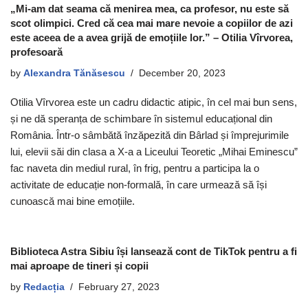
„Mi-am dat seama că menirea mea, ca profesor, nu este să
scot olimpici. Cred că cea mai mare nevoie a copiilor de azi
este aceea de a avea grijă de emoțiile lor.” – Otilia Vîrvorea,
profesoară
by
Alexandra Tănăsescu
December 20, 2023
Otilia Vîrvorea este un cadru didactic atipic, în cel mai bun sens,
și ne dă speranța de schimbare în sistemul educațional din
România. Într-o sâmbătă înzăpezită din Bârlad și împrejurimile
lui, elevii săi din clasa a X-a a Liceului Teoretic „Mihai Eminescu”
fac naveta din mediul rural, în frig, pentru a participa la o
activitate de educație non-formală, în care urmează să își
cunoască mai bine emoțiile.
Biblioteca Astra Sibiu își lansează cont de TikTok pentru a fi
mai aproape de tineri și copii
by
Redacția
February 27, 2023