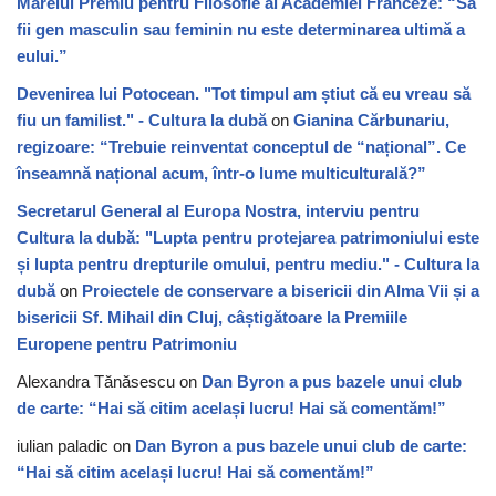
Marelui Premiu pentru Filosofie al Academiei Franceze: “Să
fii gen masculin sau feminin nu este determinarea ultimă a
eului.”
Devenirea lui Potocean. "Tot timpul am știut că eu vreau să
fiu un familist." - Cultura la dubă
on
Gianina Cărbunariu,
regizoare: “Trebuie reinventat conceptul de “național”. Ce
înseamnă național acum, într-o lume multiculturală?”
Secretarul General al Europa Nostra, interviu pentru
Cultura la dubă: "Lupta pentru protejarea patrimoniului este
și lupta pentru drepturile omului, pentru mediu." - Cultura la
dubă
on
Proiectele de conservare a bisericii din Alma Vii și a
bisericii Sf. Mihail din Cluj, câștigătoare la Premiile
Europene pentru Patrimoniu
Alexandra Tănăsescu
on
Dan Byron a pus bazele unui club
de carte: “Hai să citim același lucru! Hai să comentăm!”
iulian paladic
on
Dan Byron a pus bazele unui club de carte:
“Hai să citim același lucru! Hai să comentăm!”