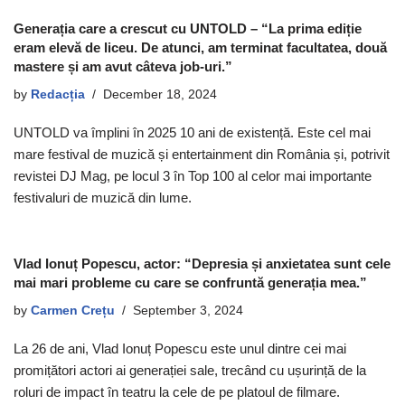
Generația care a crescut cu UNTOLD – “La prima ediție
eram elevă de liceu. De atunci, am terminat facultatea, două
mastere și am avut câteva job-uri.”
by
Redacția
December 18, 2024
UNTOLD va împlini în 2025 10 ani de existență. Este cel mai
mare festival de muzică și entertainment din România și, potrivit
revistei DJ Mag, pe locul 3 în Top 100 al celor mai importante
festivaluri de muzică din lume.
Vlad Ionuț Popescu, actor: “Depresia și anxietatea sunt cele
mai mari probleme cu care se confruntă generația mea.”
by
Carmen Crețu
September 3, 2024
La 26 de ani, Vlad Ionuț Popescu este unul dintre cei mai
promițători actori ai generației sale, trecând cu ușurință de la
roluri de impact în teatru la cele de pe platoul de filmare.