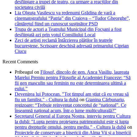
desființare a trupei de teatru, ca urmare a reacțiilor din
societatea civilă
Lia Olguța Vasilescu va redenumi Grădina de vară a
cinematografului “Patria” din Craiova – “Tudor Gheorghe”,
cântărețul fiind un cunoscut susținător PSD
Trupa de actori a Teatrului Municipal din Focșani a fost
desființată azi prin votul Consiliului Local
Zeci de artiști reclamă întârzierea plăților în teatrele
bucureștene. Scrisoare deschisă adresată primarului Ciprian
Ciucu
Recent Comments
Pribeagul
on
Filosof, dincolo de gen. Anca Vasiliu, laureata
Marelui Premiu pentru Filosofie al Academiei Franceze: “Să
fii gen masculin sau feminin nu este determinarea ultimă a
eului.”
Devenirea lui Potocean. "Tot timpul am știut că eu vreau să
fiu un familist." - Cultura la dubă
on
Gianina Cărbunariu,
regizoare: “Trebuie reinventat conceptul de “național”. Ce
înseamnă național acum, într-o lume multiculturală?”
Secretarul General al Europa Nostra, interviu pentru Cultura
la dubă: "Lupta pentru protejarea patrimoniului este și lupta
pentru drepturile omului, pentru mediu." - Cultura la dubă
on
Proiectele de conservare a bisericii din Alma Vii și a bisericii