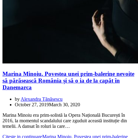
Marina Minoiu. Povestea unei prim-balerine nevoite
să părăsească România și să o ia de la capăt în
Danemarca
by
Alexandra Tănăsescu
October 27, 2019
March 30, 2020
Marina Minoiu era prim-solistă la Opera Națională București în
2016, la momentul scandalului care zguduit această instituție din
temelii. A dansat în roluri la care…
Citeste in continuare
Marina Minoiu. Povestea unei prim-balerine