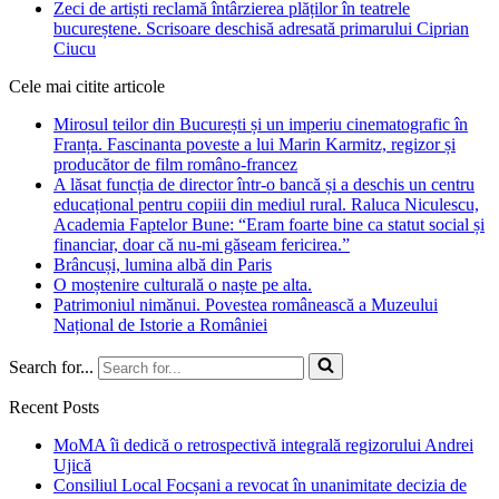
Zeci de artiști reclamă întârzierea plăților în teatrele
bucureștene. Scrisoare deschisă adresată primarului Ciprian
Ciucu
Cele mai citite articole
Mirosul teilor din București și un imperiu cinematografic în
Franța. Fascinanta poveste a lui Marin Karmitz, regizor și
producător de film româno-francez
A lăsat funcția de director într-o bancă și a deschis un centru
educațional pentru copiii din mediul rural. Raluca Niculescu,
Academia Faptelor Bune: “Eram foarte bine ca statut social și
financiar, doar că nu-mi găseam fericirea.”
Brâncuși, lumina albă din Paris
O moștenire culturală o naște pe alta.
Patrimoniul nimănui. Povestea românească a Muzeului
Național de Istorie a României
Search for...
Recent Posts
MoMA îi dedică o retrospectivă integrală regizorului Andrei
Ujică
Consiliul Local Focșani a revocat în unanimitate decizia de