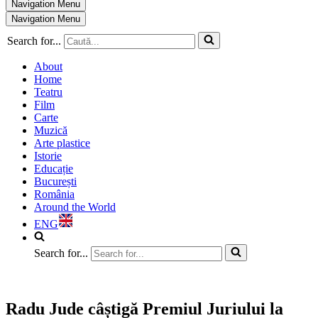
Navigation Menu
Navigation Menu
Search for...
About
Home
Teatru
Film
Carte
Muzică
Arte plastice
Istorie
Educație
București
România
Around the World
ENG
Search for...
Radu Jude câștigă Premiul Juriului la