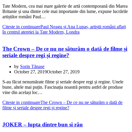
Tate Modern, cea mai mare galerie de artă contemporană din Marea
Britanie și una dintre cele mai importante din lume, expune lucrările
artiștilor români Paul…
Citeste in continuare
Paul Neagu și Ana Lupaș, artiștii români aflați
în centrul atenției la Tate Modern, Londra
The Crown – De ce nu ne săturăm o dată de filme și
seriale despre regi și regine?
by
Sorin Tănase
October 27, 2019
October 27, 2019
S-au făcut nenumărate filme și seriale despre regi și regine. Unele
bune, altele mai puțin. Fascinația noastră pentru astfel de produse
vine din același loc…
Citeste in continuare
The Crown – De ce nu ne săturăm o dată de
filme și seriale despre regi și regine?
JOKER – lupta dintre bun si rău