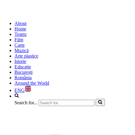
About
Home
Teatru
Film
Carte
Muzică
Arte plastice
Istorie
Educație
București
România
Around the World
ENG
Search for...