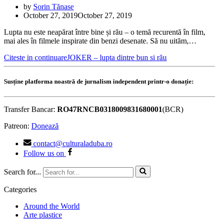
by
Sorin Tănase
October 27, 2019
October 27, 2019
Lupta nu este neapărat între bine și rău – o temă recurentă în film,
mai ales în filmele inspirate din benzi desenate. Să nu uităm,…
Citeste in continuare
JOKER – lupta dintre bun si rău
Susține platforma noastră de jurnalism independent printr-o donație:
Transfer Bancar:
RO47RNCB0318009831680001
(BCR)
Patreon:
Donează
contact@culturaladuba.ro
Follow us on
Search for...
Categories
Around the World
Arte plastice