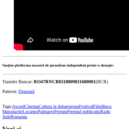
Susține platforma noastră de jurnalism independent printr-o donație:
Transfer Bancar:
RO47RNCB0318009831680001
(BCR)
Patreon:
Donează
Tags:
Award
Cinema
Cultura la duba
europa
Festival
Film
Ilinca
Manolache
Locarno
Palmares
Premiu
Premiul publicului
Radu
Jude
Romania