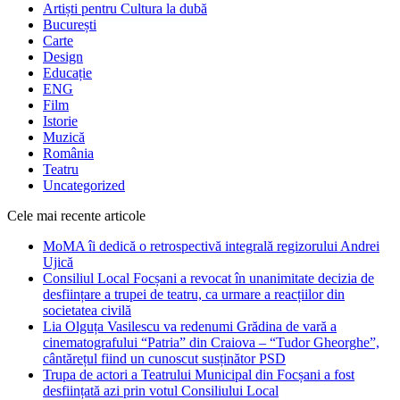
Artiști pentru Cultura la dubă
București
Carte
Design
Educație
ENG
Film
Istorie
Muzică
România
Teatru
Uncategorized
Cele mai recente articole
MoMA îi dedică o retrospectivă integrală regizorului Andrei
Ujică
Consiliul Local Focșani a revocat în unanimitate decizia de
desființare a trupei de teatru, ca urmare a reacțiilor din
societatea civilă
Lia Olguța Vasilescu va redenumi Grădina de vară a
cinematografului “Patria” din Craiova – “Tudor Gheorghe”,
cântărețul fiind un cunoscut susținător PSD
Trupa de actori a Teatrului Municipal din Focșani a fost
desființată azi prin votul Consiliului Local