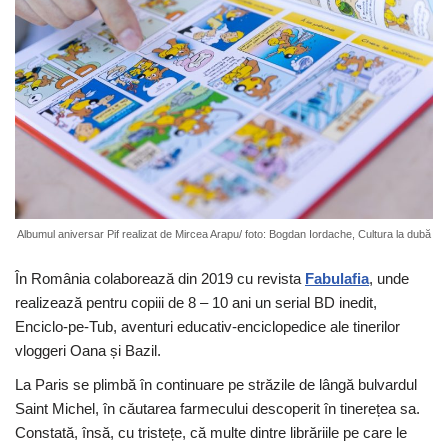
Albumul aniversar Pif realizat de Mircea Arapu/ foto: Bogdan Iordache, Cultura la dubă
În România colaborează din 2019 cu revista
Fabulafia
, unde
realizează pentru copiii de 8 – 10 ani un serial BD inedit,
Enciclo-pe-Tub, aventuri educativ-enciclopedice ale tinerilor
vloggeri Oana și Bazil.
La Paris se plimbă în continuare pe străzile de lângă bulvardul
Saint Michel, în căutarea farmecului descoperit în tinerețea sa.
Constată, însă, cu tristețe, că multe dintre librăriile pe care le