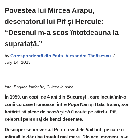
Povestea lui Mircea Arapu,
desenatorul lui Pif și Hercule:
“Desenul m-a scos întotdeauna la
suprafață.”
by
Corespondență din Paris: Alexandra Tănăsescu
July 14, 2023
foto: Bogdan Iordache, Cultura la dubă
În 1959, un copil de 4 ani din București, care locuia într-o
zonă cu case frumoase, între Popa Nan și Hala Traian, s-a
hotărât să plece de acasă și să îl caute pe cățelul Pif,
celebrul personaj de benzi desenate.
Descoperise universul Pif în revistele Vaillant, pe care o
mătușă le dăruise fratelui mai mare. Din acel moment, și-a