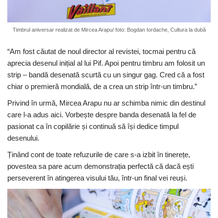
Timbrul aniversar realizat de Mircea Arapu/ foto: Bogdan Iordache, Cultura la dubă
“Am fost căutat de noul director al revistei, tocmai pentru că
aprecia desenul inițial al lui Pif. Apoi pentru timbru am folosit un
strip – bandă desenată scurtă cu un singur gag. Cred că a fost
chiar o premieră mondială, de a crea un strip într-un timbru.”
Privind în urmă, Mircea Arapu nu ar schimba nimic din destinul
care l-a adus aici. Vorbește despre banda desenată la fel de
pasionat ca în copilărie și continuă să își dedice timpul
desenului.
Ținând cont de toate refuzurile de care s-a izbit în tinerețe,
povestea sa pare acum demonstrația perfectă că dacă ești
perseverent în atingerea visului tău, într-un final vei reuși.