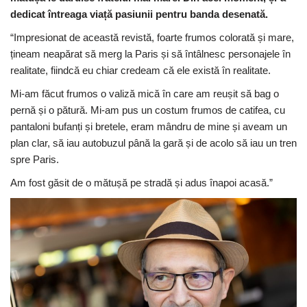
dedicat întreaga viață pasiunii pentru banda desenată.
“Impresionat de această revistă, foarte frumos colorată și mare,
țineam neapărat să merg la Paris și să întâlnesc personajele în
realitate, fiindcă eu chiar credeam că ele există în realitate.
Mi-am făcut frumos o valiză mică în care am reușit să bag o
pernă și o pătură. Mi-am pus un costum frumos de catifea, cu
pantaloni bufanți și bretele, eram mândru de mine și aveam un
plan clar, să iau autobuzul până la gară și de acolo să iau un tren
spre Paris.
Am fost găsit de o mătușă pe stradă și adus înapoi acasă.”