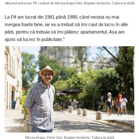
Albumul aniversar Pif, realizat de Mircea Arapu/ foto: Bogdan Iordache, Cultura la dubă
La Pif am lucrat din 1981 până 1988, când revista nu mai
mergea foarte bine, iar eu a trebuit să îmi caut de lucru în alte
părți, pentru că trebuia să îmi plătesc apartamentul. Așa am
ajuns să lucrez în publicitate.”
Mircea Arapu, Paris/ foto: Bogdan Iordache, Cultura la dubă