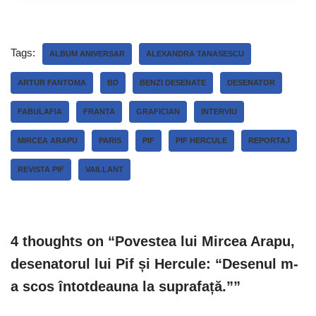
Tags:
ALBUM ANIVERSAR
ALEXANDRA TANASESCU
ARTUR FANTOMA
BD
BENZI DESENATE
DESENATOR
FABULAFIA
FRANTA
GRAFICIAN
INTERVIU
MIRCEA ARAPU
PARIS
PIF
PIF HERCULE
REPORTAJ
REVISTA PIF
VAILLANT
4 thoughts on “Povestea lui Mircea Arapu,
desenatorul lui Pif și Hercule: “Desenul m-
a scos întotdeauna la suprafață.””