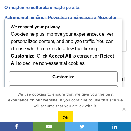
O moștenire culturală o naște pe alta.
Patrimoniul nimănui. Povestea românească a Muzeului
Național de Istorie a României
We respect your privacy
Cookies help us improve your experience, deliver
personalized content, and analyze traffic. You can
choose which cookies to allow by clicking
Customize
. Click
Accept All
to consent or
Reject
All
to decline non-essential cookies.
Recent Posts
Customize
MoMA îi dedică o retrospectivă integrală regizorului Andrei
Ujică
Reject All
We use cookies to ensure that we give you the best
Consiliul Local Focșani a revocat în unanimitate decizia de
experience on our website. If you continue to use this site we
desființare a trupei de teatru, ca urmare a reacțiilor din
Accept All
will assume that you are ok with it.
societatea civilă
Ok
Powered by
Lia Olguța Vasilescu va redenumi Grădina de vară a
cinematografului “Patria” din Craiova – “Tudor Gheorghe”,