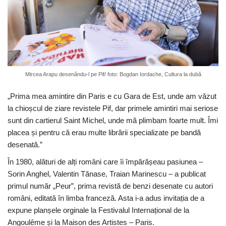
Mircea Arapu desenându-l pe Pif/ foto: Bogdan Iordache, Cultura la dubă
„Prima mea amintire din Paris e cu Gara de Est, unde am văzut
la chioșcul de ziare revistele Pif, dar primele amintiri mai seriose
sunt din cartierul Saint Michel, unde mă plimbam foarte mult. Îmi
placea și pentru că erau multe librării specializate pe bandă
desenată.”
În 1980, alături de alți români care îi împărășeau pasiunea –
Sorin Anghel, Valentin Tănase, Traian Marinescu – a publicat
primul număr „Peur”, prima revistă de benzi desenate cu autori
români, editată în limba franceză. Asta i-a adus invitația de a
expune planșele orginale la Festivalul Internațional de la
Angoulême și la Maison des Artistes – Paris.