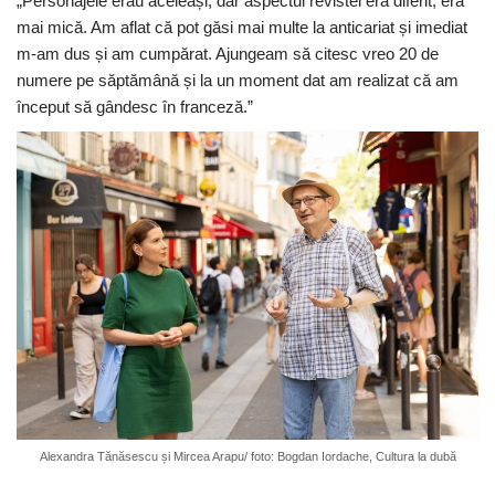
„Personajele erau aceleași, dar aspectul revistei era diferit, era
mai mică. Am aflat că pot găsi mai multe la anticariat și imediat
m-am dus și am cumpărat. Ajungeam să citesc vreo 20 de
numere pe săptămână și la un moment dat am realizat că am
început să gândesc în franceză.”
Alexandra Tănăsescu și Mircea Arapu/ foto: Bogdan Iordache, Cultura la dubă