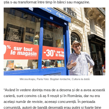
știa s-au transformat între timp în bănci sau magazine.
Mircea Arapu, Paris/ foto: Bogdan Iordache, Cultura la dubă
“Având în vedere dorința mea de a desena și de a avea această
carieră, sunt convins că aș fi reușit și în România, dar nu era
același număr de reviste, aceeași concurență. În perioada
comunistă, autorii de bandă desenată erau puțini și foarte bine