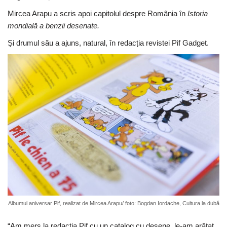
Mircea Arapu a scris apoi capitolul despre România în
Istoria
mondială a benzii desenate.
Și drumul său a ajuns, natural, în redacția revistei Pif Gadget.
Albumul aniversar Pif, realizat de Mircea Arapu/ foto: Bogdan Iordache, Cultura la dubă
“Am mers la redacția Pif cu un catalog cu desene, le-am arătat