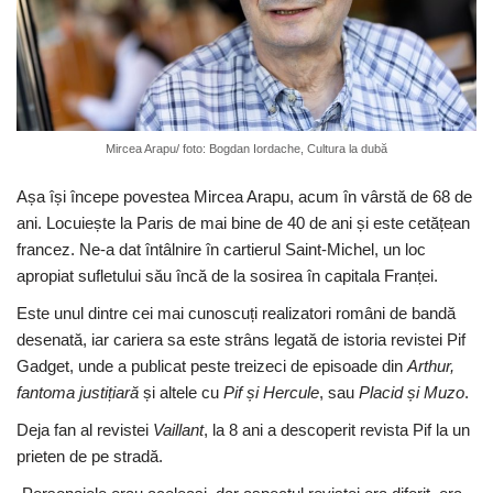
Mircea Arapu/ foto: Bogdan Iordache, Cultura la dubă
Așa își începe povestea Mircea Arapu, acum în vârstă de 68 de
ani. Locuiește la Paris de mai bine de 40 de ani și este cetățean
francez. Ne-a dat întâlnire în cartierul Saint-Michel, un loc
apropiat sufletului său încă de la sosirea în capitala Franței.
Este unul dintre cei mai cunoscuți realizatori români de bandă
desenată, iar cariera sa este strâns legată de istoria revistei Pif
Gadget, unde a publicat peste treizeci de episoade din
Arthur,
fantoma justițiară
și altele cu
Pif și Hercule
, sau
Placid și Muzo
.
Deja fan al revistei
Vaillant
, la 8 ani a descoperit revista Pif la un
prieten de pe stradă.