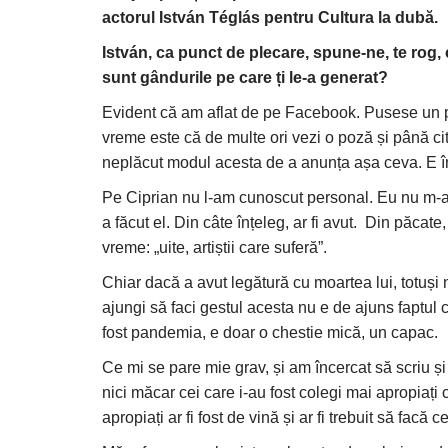
actorul István Téglás pentru Cultura la dubă.
István, ca punct de plecare, spune-ne, te rog,
sunt gândurile pe care ți le-a generat?
Evident că am aflat de pe Facebook. Pusese un p
vreme este că de multe ori vezi o poză și până cite
neplăcut modul acesta de a anunța așa ceva. E în
Pe Ciprian nu l-am cunoscut personal. Eu nu m-a
a făcut el. Din câte înțeleg, ar fi avut. Din păcate
vreme: „uite, artiștii care suferă”.
Chiar dacă a avut legătură cu moartea lui, totuși
ajungi să faci gestul acesta nu e de ajuns faptul 
fost pandemia, e doar o chestie mică, un capac.
Ce mi se pare mie grav, și am încercat să scriu și 
nici măcar cei care i-au fost colegi mai apropiați 
apropiați ar fi fost de vină și ar fi trebuit să facă c