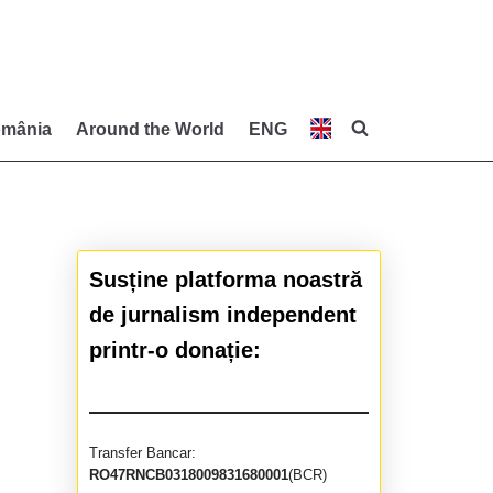
mânia
Around the World
ENG
Susține platforma noastră
de jurnalism independent
printr-o donație:
Transfer Bancar:
RO47RNCB0318009831680001
(BCR)