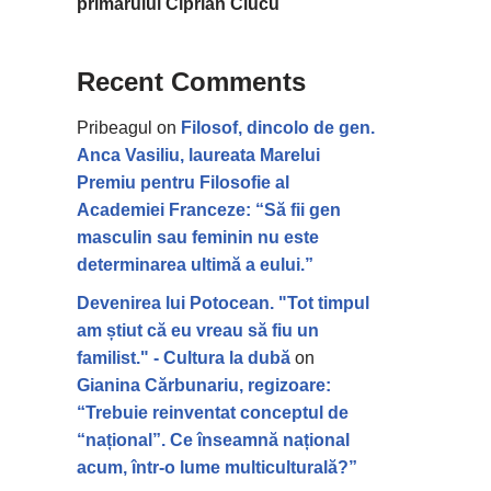
primarului Ciprian Ciucu
Recent Comments
Pribeagul
on
Filosof, dincolo de gen.
Anca Vasiliu, laureata Marelui
Premiu pentru Filosofie al
Academiei Franceze: “Să fii gen
masculin sau feminin nu este
determinarea ultimă a eului.”
Devenirea lui Potocean. "Tot timpul
am știut că eu vreau să fiu un
familist." - Cultura la dubă
on
Gianina Cărbunariu, regizoare:
“Trebuie reinventat conceptul de
“național”. Ce înseamnă național
acum, într-o lume multiculturală?”