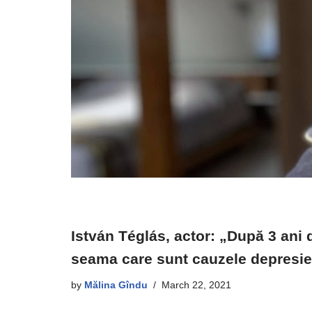
István Téglás, actor: „După 3 ani d
seama care sunt cauzele depresie
by
Mălina Gîndu
March 22, 2021