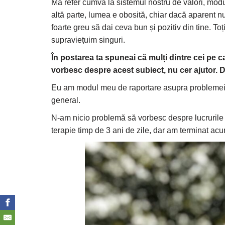
Mă refer cumva la sistemul nostru de valori, modu
altă parte, lumea e obosită, chiar dacă aparent nu 
foarte greu să dai ceva bun și pozitiv din tine. T
supraviețuim singuri.
În postarea ta spuneai că mulți dintre cei pe c
vorbesc despre acest subiect, nu cer ajutor. D
Eu am modul meu de raportare asupra problemei 
general.
N-am nicio problemă să vorbesc despre lucrurile a
terapie timp de 3 ani de zile, dar am terminat acu