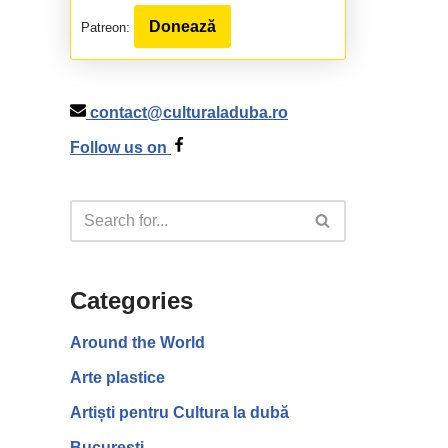
Donează
Patreon:
contact@culturaladuba.ro
Follow us on
Categories
Around the World
Arte plastice
Artiști pentru Cultura la dubă
București