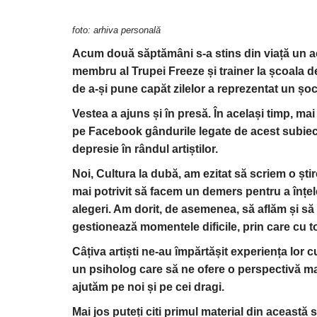
foto: arhiva personală
Acum dou
ă săptămâni s-a stins din viață un 
membru al Trupei Freeze și trainer la școala d
de a-și pune capăt zilelor a reprezentat un șoc 
Vestea a ajuns și în presă. În același timp, mai
pe Facebook gândurile legate de acest subiect
depresie în rândul artiștilor.
Noi, Cultura la dubă, am ezitat să scriem o ști
mai potrivit să facem un demers pentru a înțel
alegeri. Am dorit, de asemenea, să aflăm și să
gestionează momentele dificile, prin care cu t
Câțiva artiști ne-au împărtășit experiența lor c
un psiholog care să ne ofere o perspectivă m
ajutăm pe noi și pe cei dragi.
Mai jos puteți citi primul material din această