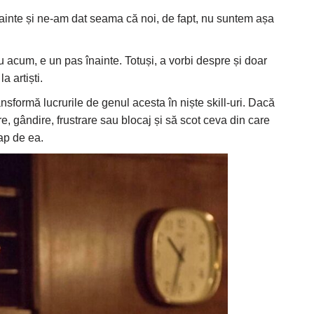
ainte și ne-am dat seama că noi, de fapt, nu suntem așa
u acum, e un pas înainte. Totuși, a vorbi despre și doar
 artiști.
transformă lucrurile de genul acesta în niște skill-uri. Dacă
e, gândire, frustrare sau blocaj și să scot ceva din care
ap de ea.