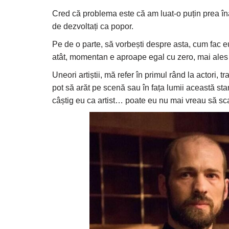
Cred că problema este că am luat-o puțin prea în
de dezvoltați ca popor.
Pe de o parte, să vorbești despre asta, cum fac e
atât, momentan e aproape egal cu zero, mai ales la
Uneori artiștii, mă refer în primul rând la actori, 
pot să arăt pe scenă sau în fața lumii această star
câștig eu ca artist… poate eu nu mai vreau să sc