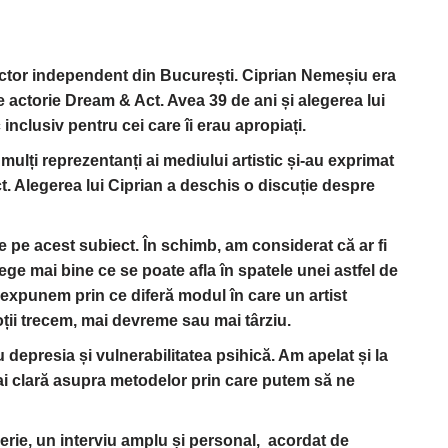
actor independent din București. Ciprian Nemeșiu era
e actorie Dream & Act. Avea 39 de ani și alegerea lui
inclusiv pentru cei care îi erau apropiați.
 mulți reprezentanți ai mediului artistic și-au exprimat
. Alegerea lui Ciprian a deschis o discuție despre
re pe acest subiect. În schimb, am considerat că ar fi
ege mai bine ce se poate afla în spatele unei astfel de
 expunem prin ce diferă modul în care un artist
oții trecem, mai devreme sau mai târziu.
u depresia și vulnerabilitatea psihică. Am apelat și la
ai clară asupra metodelor prin care putem să ne
 serie, un interviu amplu și personal, acordat de