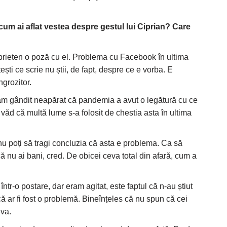
 cum ai aflat vestea despre gestul lui Ciprian? Care
rieten o poză cu el. Problema cu Facebook în ultima
ști ce scrie nu știi, de fapt, despre ce e vorba. E
grozitor.
m gândit neapărat că pandemia a avut o legătură cu ce
, văd că multă lume s-a folosit de chestia asta în ultima
 nu poți să tragi concluzia că asta e problema. Ca să
că nu ai bani, cred. De obicei ceva total din afară, cum a
într-o postare, dar eram agitat, este faptul că n-au știut
că ar fi fost o problemă. Bineînțeles că nu spun că cei
eva.