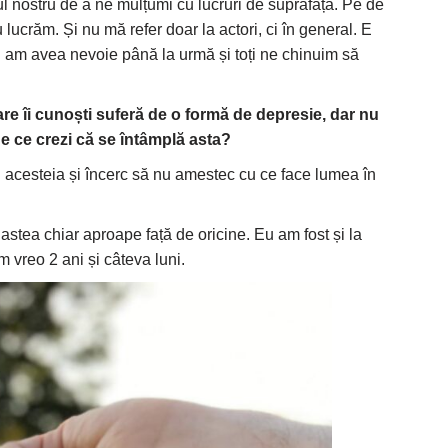
l nostru de a ne mulțumi cu lucruri de suprafață. Pe de
lucrăm. Și nu mă refer doar la actori, ci în general. E
oți am avea nevoie până la urmă și toți ne chinuim să
are îi cunoști suferă de o formă de depresie, dar nu
e ce crezi că se întâmplă asta?
acesteia și încerc să nu amestec cu ce face lumea în
stea chiar aproape față de oricine. Eu am fost și la
m vreo 2 ani și câteva luni.