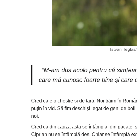
Istvan Teglas/
“M-am dus acolo pentru că simțeam 
care mă cunosc foarte bine și care or
Cred că e o chestie și de țară. Noi trăim în Român
puțin în vid. Să fim deschiși legat de gen, de bol
noi.
Cred că din cauza asta se întâmplă, din păcate, s
Ciprian nu se întâmplă des. Chiar se întâmplă ext