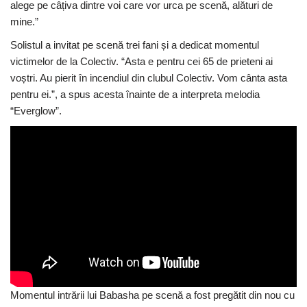
alege pe câțiva dintre voi care vor urca pe scenă, alături de
mine.”
Solistul a invitat pe scenă trei fani și a dedicat momentul
victimelor de la Colectiv. “Asta e pentru cei 65 de prieteni ai
voștri. Au pierit în incendiul din clubul Colectiv. Vom cânta asta
pentru ei.”, a spus acesta înainte de a interpreta melodia
“Everglow”.
Momentul intrării lui Babasha pe scenă a fost pregătit din nou cu