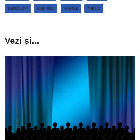
EVERGLOW
HUIDUIELI
MANELE
PUBLIC
Vezi și...