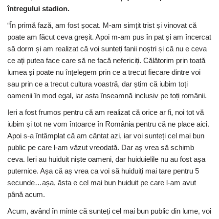
întregului stadion.
“În primă fază, am fost șocat. M-am simțit trist și vinovat că
poate am făcut ceva greșit. Apoi m-am pus în pat și am încercat
să dorm și am realizat că voi sunteți fanii noștri și că nu e ceva
ce ați putea face care să ne facă nefericiți. Călătorim prin toată
lumea și poate nu înțelegem prin ce a trecut fiecare dintre voi
sau prin ce a trecut cultura voastră, dar știm că iubim toți
oamenii în mod egal, iar asta înseamnă inclusiv pe toți românii.
Ieri a fost frumos pentru că am realizat că orice ar fi, noi tot vă
iubim și tot ne vom întoarce în România pentru că ne place aici.
Apoi s-a întâmplat că am cântat azi, iar voi sunteți cel mai bun
public pe care l-am văzut vreodată. Dar aș vrea să schimb
ceva. Ieri au huiduit niște oameni, dar huiduielile nu au fost așa
puternice. Așa că aș vrea ca voi să huiduiți mai tare pentru 5
secunde…așa, ăsta e cel mai bun huiduit pe care l-am avut
până acum.
Acum, având în minte că sunteți cel mai bun public din lume, voi