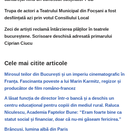
Trupa de actori a Teatrului Municipal din Focșani a fost
desființată azi prin votul Consiliului Local
Zeci de artiști reclamă întârzierea plăților în teatrele
bucureștene. Scrisoare deschisă adresată primarului
Ciprian Ciucu
Cele mai citite articole
Mirosul teilor din București și un imperiu cinematografic în
Franța. Fascinanta poveste a lui Marin Karmitz, regizor și
producător de film româno-francez
A lăsat funcția de director într-o bancă și a deschis un
centru educațional pentru copiii din mediul rural. Raluca
Niculescu, Academia Faptelor Bune: “Eram foarte bine ca
statut social și financiar, doar că nu-mi găseam fericirea.”
Brâncuși, lumina albă din Paris