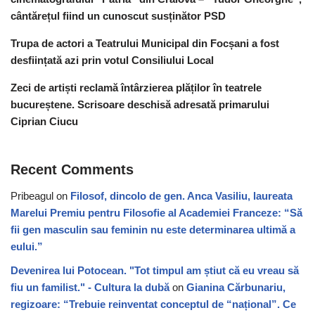
cântărețul fiind un cunoscut susținător PSD
Trupa de actori a Teatrului Municipal din Focșani a fost
desființată azi prin votul Consiliului Local
Zeci de artiști reclamă întârzierea plăților în teatrele
bucureștene. Scrisoare deschisă adresată primarului
Ciprian Ciucu
Recent Comments
Pribeagul
on
Filosof, dincolo de gen. Anca Vasiliu, laureata
Marelui Premiu pentru Filosofie al Academiei Franceze: “Să
fii gen masculin sau feminin nu este determinarea ultimă a
eului.”
Devenirea lui Potocean. "Tot timpul am știut că eu vreau să
fiu un familist." - Cultura la dubă
on
Gianina Cărbunariu,
regizoare: “Trebuie reinventat conceptul de “național”. Ce