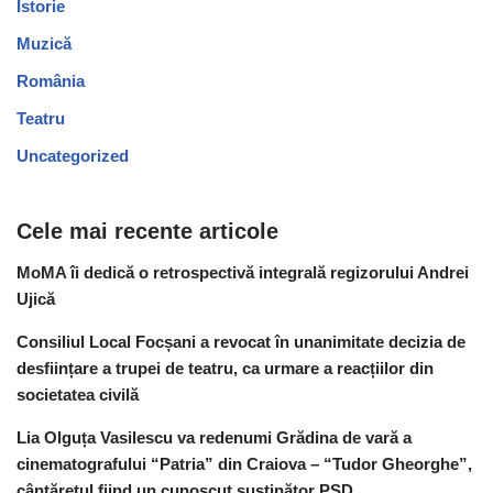
Istorie
Muzică
România
Teatru
Uncategorized
Cele mai recente articole
MoMA îi dedică o retrospectivă integrală regizorului Andrei
Ujică
Consiliul Local Focșani a revocat în unanimitate decizia de
desființare a trupei de teatru, ca urmare a reacțiilor din
societatea civilă
Lia Olguța Vasilescu va redenumi Grădina de vară a
cinematografului “Patria” din Craiova – “Tudor Gheorghe”,
cântărețul fiind un cunoscut susținător PSD