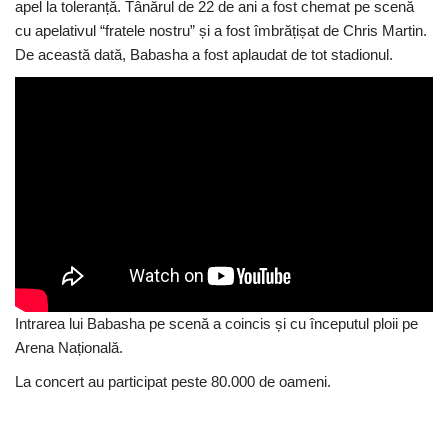
apel la toleranță. Tânărul de 22 de ani a fost chemat pe scenă
cu apelativul “fratele nostru” și a fost îmbrățișat de Chris Martin.
De această dată, Babasha a fost aplaudat de tot stadionul.
Intrarea lui Babasha pe scenă a coincis și cu începutul ploii pe
Arena Națională.
La concert au participat peste 80.000 de oameni.