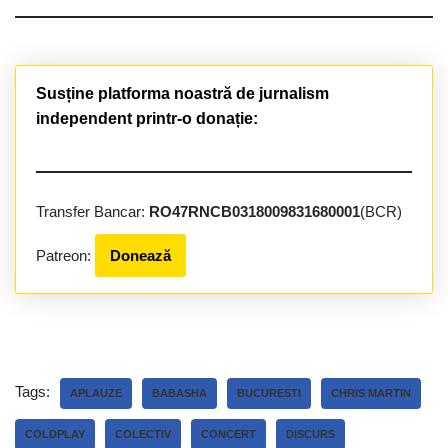
Susține platforma noastră de jurnalism
independent printr-o donație:
Transfer Bancar:
RO47RNCB0318009831680001
(BCR)
Patreon:
Donează
Tags:
APLAUZE
BABASHA
BUCURESTI
CHRIS MARTIN
COLDPLAY
COLECTIV
CONCERT
DISCURS