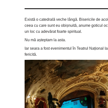
Există o catedrală veche lângă. Bisericile de aco
ceea cu care sunt eu obișnuită, anume goticul occ
un loc cu adevărat foarte spiritual.
Nu mă așteptam la asta.
Iar seara a fost evenimentul în Teatrul Național Ia
fericită.