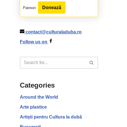
Donează
Patreon:
contact@culturaladuba.ro
Follow us on
Categories
Around the World
Arte plastice
Artiști pentru Cultura la dubă
București