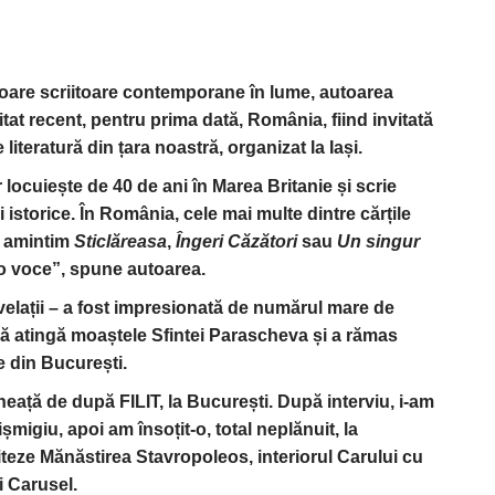
toare scriitoare contemporane în lume, autoarea
zitat recent, pentru prima dată, România, fiind invitată
literatură din țara noastră, organizat la Iași.
 locuiește de 40 de ani în Marea Britanie și scrie
ii istorice. În România, cele mai multe dintre cărțile
a amintim
Sticlăreasa
,
Îngeri Căzători
sau
Un singur
 o voce”, spune autoarea.
elații – a fost impresionată de numărul mare de
al să atingă moaștele Sfintei Parascheva și a rămas
e din București.
neață de după FILIT, la București. După interviu, i-am
migiu, apoi am însoțit-o, total neplănuit, la
viziteze Mănăstirea Stavropoleos, interiorul Carului cu
i Carusel.