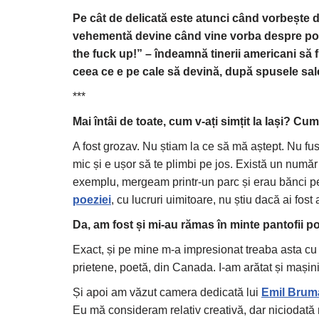
Pe cât de delicată este atunci când vorbește d
vehementă devine când vine vorba despre poli
the fuck up!” – îndeamnă tinerii americani să 
ceea ce e pe cale să devină, după spusele sale,
***
Mai întâi de toate, cum v-a
ț
i
sim
ț
it la Ia
ș
i? Cum 
A fost grozav. Nu știam la ce să mă aștept. Nu f
mic și e ușor să te plimbi pe jos. Există un număr 
exemplu, mergeam printr-un parc și erau bănci pe
poeziei
, cu lucruri uimitoare, nu știu dacă ai fost 
Da, am fost și mi-au rămas în minte pantofii poe
Exact, și pe mine m-a impresionat treaba asta cu p
prietene, poetă, din Canada. I-am arătat și mașini
Și apoi am văzut camera dedicată lui
Emil Brum
Eu mă consideram relativ creativă, dar niciodată 