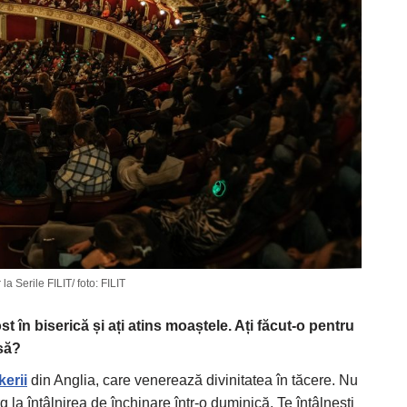
la Serile FILIT/ foto: FILIT
ost în biseric
ă
ș
i a
ț
i atins moaștele. Ați făcut-o pentru
asă?
erii
din Anglia, care venerează divinitatea în tăcere. Nu
 la întâlnirea de închinare într-o duminică. Te întâlnești