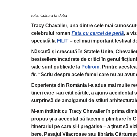
foto: Cultura la dubă
Tracy Chavalier, una dintre cele mai cunoscu
celebrului roman
Fata cu cercel de perlă
, a vi
specială la
FILIT
– cel mai important festival de 
Născută și crescută în Statele Unite, Chevalier
bestsellere încadrate de critici în genul ficțiun
sale sunt publicate la
Polirom
. Printre aceste
fir
. “Scriu despre acele femei care nu au avut
Experiența din România i-a adus mai multe rev
tineri care i-au citit cărțile, a ajuns accident
surprinsă de amalgamul de stiluri arhitectural
M-am întâlnit cu Tracy Chevalier în prima dimi
propus și a acceptat să facem o plimbare în Ciș
itinerariul pe care și-l pregătise – a ținut să 
bere, Pasajul Vilacrosse sau librăria Cărtureșt