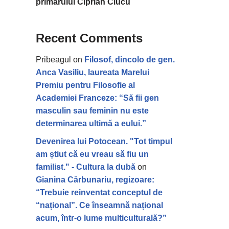
primarului Ciprian Ciucu
Recent Comments
Pribeagul
on
Filosof, dincolo de gen.
Anca Vasiliu, laureata Marelui
Premiu pentru Filosofie al
Academiei Franceze: “Să fii gen
masculin sau feminin nu este
determinarea ultimă a eului.”
Devenirea lui Potocean. "Tot timpul
am știut că eu vreau să fiu un
familist." - Cultura la dubă
on
Gianina Cărbunariu, regizoare:
“Trebuie reinventat conceptul de
“național”. Ce înseamnă național
acum, într-o lume multiculturală?”