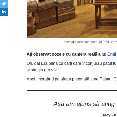
Instalația dedicată poetului Emil Bruma
Ați observat pozele cu camera reală a lui
Emil
Oh, da! Era plină cu cărți care înconjurau patul l
și simplu grozav.
Apoi, mergând pe aleea pietonală spre Palatul Cult
Așa am ajuns să ating r
Tracy Che