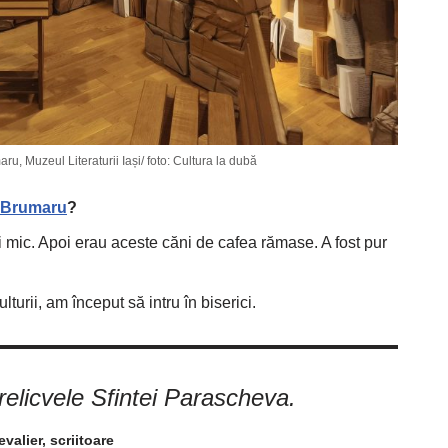
ru, Muzeul Literaturii Iași/ foto: Cultura la dubă
 Brumaru
?
ui mic. Apoi erau aceste căni de cafea rămase. A fost pur
urii, am început să intru în biserici.
elicvele Sfintei Parascheva.
valier, scriitoare