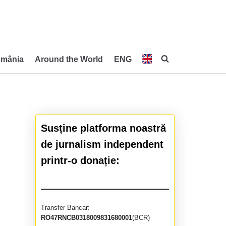
mânia
Around the World
ENG
Susține platforma noastră
de jurnalism independent
printr-o donație:
Transfer Bancar:
RO47RNCB0318009831680001
(BCR)