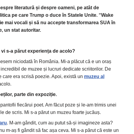
espre literatură și despre oameni, pe atât de
tica pe care Trump o duce în Statele Unite. “Wake
fie mai vocali și să nu accepte transformarea SUA în
 un stat autoritar.
vi s-a părut experiența de acolo?
usesem niciodată în România. Mi-a plăcut că e un oraș
incredibil de muzee și lucruri dedicate scriitorilor. De
 care era scrisă poezie. Apoi, există un
muzeu al
acolo.
ților, parte din expoziție.
antofii fiecărui poet. Am făcut poze și le-am trimis unei
le de scris. Mi s-a părut un muzeu foarte jucăuș.
aru
. M-am gândit, cum au putut să-și imagineze asta?
nu m-aș fi gândit să fac așa ceva. Mi s-a părut că este un