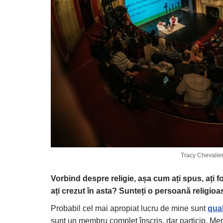
Tracy Chevalier 
Vorbind despre religie, a
ș
a cum a
ț
i spus, a
ț
i f
ați crezut în asta? Sunteți o persoană religio
Probabil cel mai apropiat lucru de mine sunt
quak
sunt un membru complet înscris, dar particip. Merg