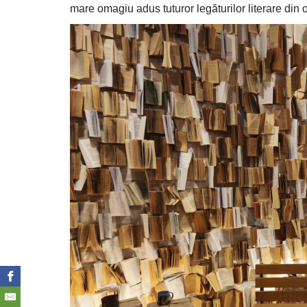
mare omagiu adus tuturor legăturilor literare din o