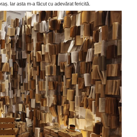
raș. Iar asta m-a făcut cu adevărat fericită.