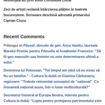
desființată azi prin votul Consiliului Local
Zeci de artiști reclamă întârzierea plăților în teatrele
bucureștene. Scrisoare deschisă adresată primarului
Ciprian Ciucu
Recent Comments
Pribeagul
on
Filosof, dincolo de gen. Anca Vasiliu, laureata
Marelui Premiu pentru Filosofie al Academiei Franceze: “Să
fii gen masculin sau feminin nu este determinarea ultimă a
eului.”
Devenirea lui Potocean. "Tot timpul am știut că eu vreau să
fiu un familist." - Cultura la dubă
on
Gianina Cărbunariu,
regizoare: “Trebuie reinventat conceptul de “național”. Ce
înseamnă național acum, într-o lume multiculturală?”
Secretarul General al Europa Nostra, interviu pentru
Cultura la dubă: "Lupta pentru protejarea patrimoniului este