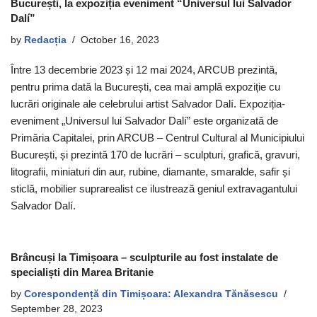
București, la expoziția eveniment “Universul lui Salvador
Dalí”
by
Redacția
October 16, 2023
Între 13 decembrie 2023 și 12 mai 2024, ARCUB prezintă,
pentru prima dată la București, cea mai amplă expoziție cu
lucrări originale ale celebrului artist Salvador Dalí. Expoziția-
eveniment „Universul lui Salvador Dalí” este organizată de
Primăria Capitalei, prin ARCUB – Centrul Cultural al Municipiului
București, și prezintă 170 de lucrări – sculpturi, grafică, gravuri,
litografii, miniaturi din aur, rubine, diamante, smaralde, safir și
sticlă, mobilier suprarealist ce ilustrează geniul extravagantului
Salvador Dalí.
Brâncuși la Timișoara – sculpturile au fost instalate de
specialiști din Marea Britanie
by
Corespondență din Timișoara: Alexandra Tănăsescu
September 28, 2023