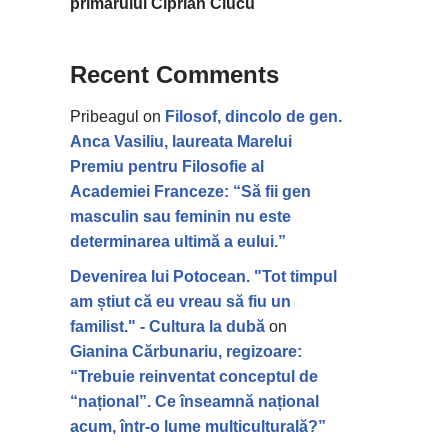
primarului Ciprian Ciucu
Recent Comments
Pribeagul
on
Filosof, dincolo de gen.
Anca Vasiliu, laureata Marelui
Premiu pentru Filosofie al
Academiei Franceze: “Să fii gen
masculin sau feminin nu este
determinarea ultimă a eului.”
Devenirea lui Potocean. "Tot timpul
am știut că eu vreau să fiu un
familist." - Cultura la dubă
on
Gianina Cărbunariu, regizoare:
“Trebuie reinventat conceptul de
“național”. Ce înseamnă național
acum, într-o lume multiculturală?”