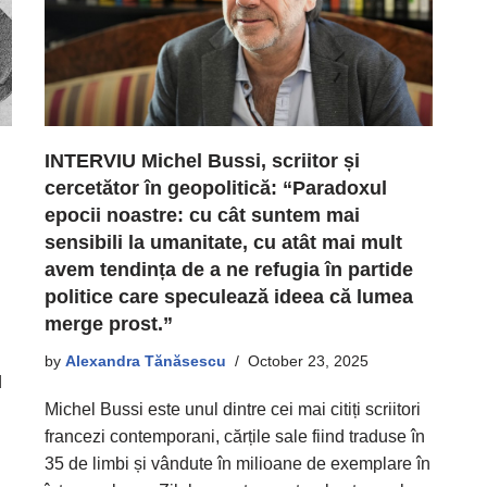
INTERVIU Michel Bussi, scriitor și
cercetător în geopolitică: “Paradoxul
epocii noastre: cu cât suntem mai
sensibili la umanitate, cu atât mai mult
avem tendința de a ne refugia în partide
politice care speculează ideea că lumea
merge prost.”
by
Alexandra Tănăsescu
October 23, 2025
d
Michel Bussi este unul dintre cei mai citiți scriitori
francezi contemporani, cărțile sale fiind traduse în
35 de limbi și vândute în milioane de exemplare în