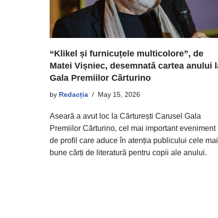
“Klikel și furnicuțele multicolore”, de
Matei Vișniec, desemnată cartea anului l
Gala Premiilor Cărturino
by
Redacția
May 15, 2026
Aseară a avut loc la Cărturești Carusel Gala
Premiilor Cărturino, cel mai important eveniment
de profil care aduce în atenția publicului cele mai
bune cărți de literatură pentru copii ale anului.