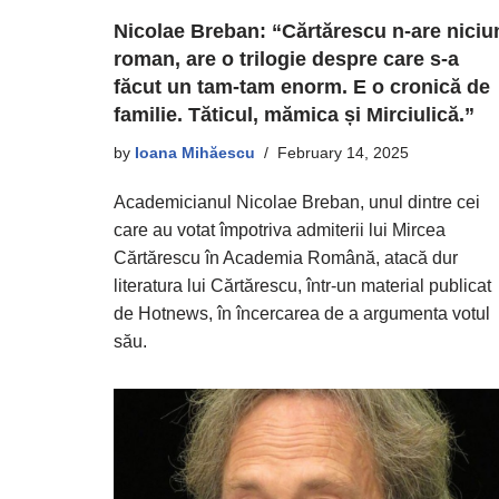
Nicolae Breban: “Cărtărescu n-are niciu
roman, are o trilogie despre care s-a
făcut un tam-tam enorm. E o cronică de
familie. Tăticul, mămica și Mirciulică.”
by
Ioana Mihăescu
February 14, 2025
Academicianul Nicolae Breban, unul dintre cei
care au votat împotriva admiterii lui Mircea
Cărtărescu în Academia Română, atacă dur
literatura lui Cărtărescu, într-un material publicat
de Hotnews, în încercarea de a argumenta votul
său.