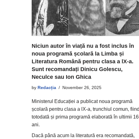
Niciun autor în viață nu a fost inclus în
noua programă școlară la Limba și
Literatura Română pentru clasa a lX-a.
Sunt recomandați Dinicu Golescu,
Neculce sau Ion Ghica
by
Redacția
November 26, 2025
Ministerul Educației a publicat noua programă
școlară pentru clasa a lX-a, trunchiul comun, fiin
totodată și prima programă elaborată în ultimii 16
ani.
Dacă până acum la literatură era recomandată,