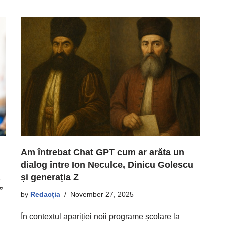
Am întrebat Chat GPT cum ar arăta un
dialog între Ion Neculce, Dinicu Golescu
și generația Z
”
by
Redacția
November 27, 2025
În contextul apariției noii programe școlare la