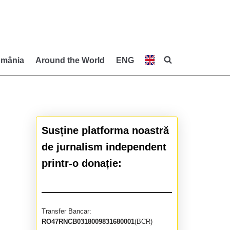
mânia
Around the World
ENG
Susține platforma noastră
de jurnalism independent
printr-o donație:
Transfer Bancar:
RO47RNCB0318009831680001
(BCR)