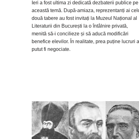
Ieri a fost ultima zi dedicată dezbaterii publice pe
această temă. După-amiaza, reprezentanți ai cel
două tabere au fost invitați la Muzeul Național al
Literaturii din București la o întâlnire privată,
menită să-i concilieze și să aducă modificări
benefice elevilor. În realitate, prea puține lucruri 
putut fi negociate.