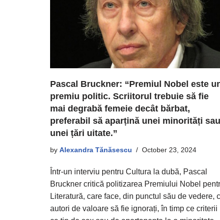
Pascal Bruckner: “Premiul Nobel este u
premiu politic. Scriitorul trebuie să fie
mai degrabă femeie decât bărbat,
preferabil să aparțină unei minorități sa
unei țări uitate.”
by
Alexandra Tănăsescu
October 23, 2024
Într-un interviu pentru Cultura la dubă, Pascal
Bruckner critică politizarea Premiului Nobel pent
Literatură, care face, din punctul său de vedere, 
autori de valoare să fie ignorați, în timp ce criterii