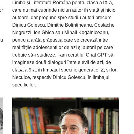
Limba și Literatura Română pentru clasa a lX-a,
or
care nu mai cuprinde niciun autor în viață și nicio
autoare, dar propune spre studiu autori precum
Dinicu Golescu, Dimitrie Bolintineanu, Costache
Negruzzi, Ion Ghica sau Mihail Kogălniceanu,
au
pentru a arăta prăpastia care se creează între
realitățile adolescenților de azi și autorii pe care
trebuie să-i studieze, i-am cerut lui Chat GPT să
imagineze două dialoguri între elevii de azi, de
clasa a 9-a, în limbajul specific generației Z, și Ion
Neculce, respectiv Dinicu Golescu, în limbajul
specific lor.