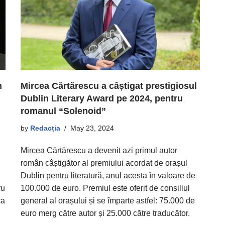
n
Mircea Cărtărescu a câștigat prestigiosul
Dublin Literary Award pe 2024, pentru
romanul “Solenoid”
u
by
Redacția
May 23, 2024
Mircea Cărtărescu a devenit azi primul autor
român câștigător al premiului acordat de orașul
Dublin pentru literatură, anul acesta în valoare de
ru
100.000 de euro. Premiul este oferit de consiliul
ca
general al orașului și se împarte astfel: 75.000 de
euro merg către autor și 25.000 către traducător.