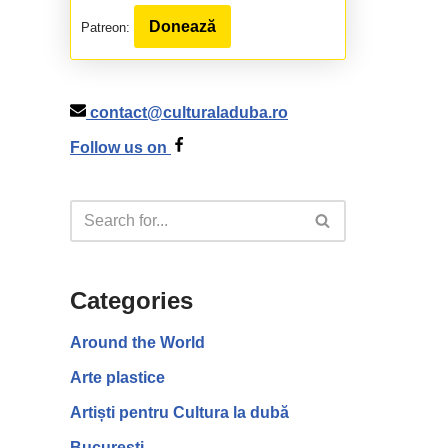
Donează
Patreon:
contact@culturaladuba.ro
Follow us on
Categories
Around the World
Arte plastice
Artiști pentru Cultura la dubă
București