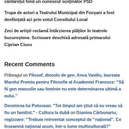
cântărețul fiind un cunoscut susținător PSD
Trupa de actori a Teatrului Municipal din Focșani a fost
desființată azi prin votul Consiliului Local
Zeci de artiști reclamă întârzierea plăților în teatrele
bucureștene. Scrisoare deschisă adresată primarului
Ciprian Ciucu
Recent Comments
Pribeagul
on
Filosof, dincolo de gen. Anca Vasiliu, laureata
Marelui Premiu pentru Filosofie al Academiei Franceze: “Să
fii gen masculin sau feminin nu este determinarea ultimă a
eului.”
Devenirea lui Potocean. "Tot timpul am știut că eu vreau să
fiu un familist." - Cultura la dubă
on
Gianina Cărbunariu,
regizoare: “Trebuie reinventat conceptul de “național”. Ce
înseamnă național acum, într-o lume multiculturală?”