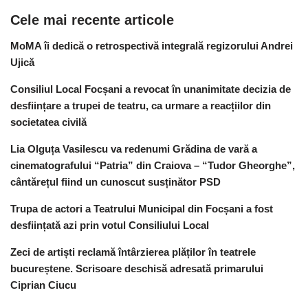
Cele mai recente articole
MoMA îi dedică o retrospectivă integrală regizorului Andrei
Ujică
Consiliul Local Focșani a revocat în unanimitate decizia de
desființare a trupei de teatru, ca urmare a reacțiilor din
societatea civilă
Lia Olguța Vasilescu va redenumi Grădina de vară a
cinematografului “Patria” din Craiova – “Tudor Gheorghe”,
cântărețul fiind un cunoscut susținător PSD
Trupa de actori a Teatrului Municipal din Focșani a fost
desființată azi prin votul Consiliului Local
Zeci de artiști reclamă întârzierea plăților în teatrele
bucureștene. Scrisoare deschisă adresată primarului
Ciprian Ciucu