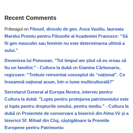
Recent Comments
Pribeagul
on
Filosof, dincolo de gen. Anca Vasiliu, laureata
Marelui Premiu pentru Filosofie al Academiei Franceze: “Să
fii gen masculin sau feminin nu este determinarea ultimă a
eului.”
Devenirea lui Potocean. "Tot timpul am știut că eu vreau să
fiu un familist." - Cultura la dubă
on
Gianina Cărbunariu,
regizoare: “Trebuie reinventat conceptul de “național”. Ce
înseamnă național acum, într-o lume multiculturală?”
Secretarul General al Europa Nostra, interviu pentru
Cultura la dubă: "Lupta pentru protejarea patrimoniului este
și lupta pentru drepturile omului, pentru mediu." - Cultura la
dubă
on
Proiectele de conservare a bisericii din Alma Vii și a
bisericii Sf. Mihail din Cluj, câștigătoare la Premiile
Europene pentru Patrimoniu