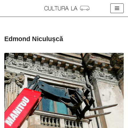
Skip
to
content
Edmond Niculușcă