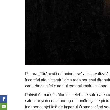
Pictura „Ţărăncuţă odihnindu-se” a fost realizată 
încercări ale pictorului de a reda portretul țăranu
conturând astfel curentul romantismului național.
Potrivit Artmark, “alături de celebrele sale care 
sale, dar şi în cea a unei şcoli româneşti de pictu
independenţei faţă de Imperiul Otoman, când so