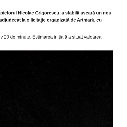
pictorul Nicolae Grigorescu, a stabilit aseară un nou
djudecat la o licitație organizată de Artmark, cu
iv 20 de minute. Estimarea inițială a situat valoarea