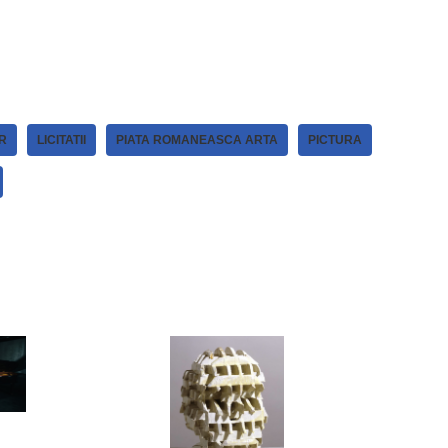
R
LICITATII
PIATA ROMANEASCA ARTA
PICTURA