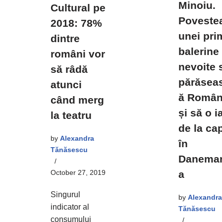
Minoiu.
Cultural pe
Poveste
2018: 78%
unei pri
dintre
balerine
români vor
nevoite 
să râdă
părăsea
atunci
ă Român
când merg
și să o i
la teatru
de la ca
by
Alexandra
în
Tănăsescu
Danema
October 27, 2019
a
Singurul
by
Alexandra
indicator al
Tănăsescu
consumului