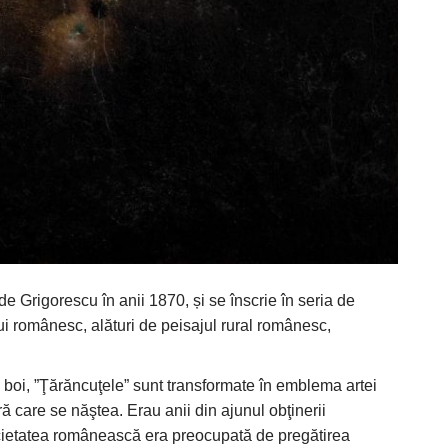
de Grigorescu în anii 1870, și se înscrie în seria de
lui românesc, alături de peisajul rural românesc,
cu boi, ”Ţărăncuţele” sunt transformate în emblema artei
ră care se năştea. Erau anii din ajunul obţinerii
cietatea românească era preocupată de pregătirea