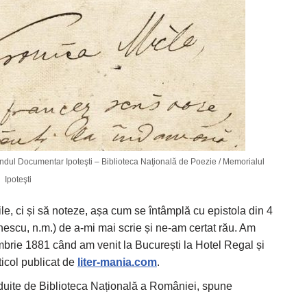
ndul Documentar Ipoteşti – Biblioteca Naţională de Poezie / Memorialul
Ipoteşti
le, ci și să noteze, așa cum se întâmplă cu epistola din 4
nescu, n.m.) de a-mi mai scrie și ne-am certat rău. Am
mbrie 1881 când am venit la București la Hotel Regal și
ticol publicat de
liter-mania.com
.
găzduite de Biblioteca Națională a României, spune