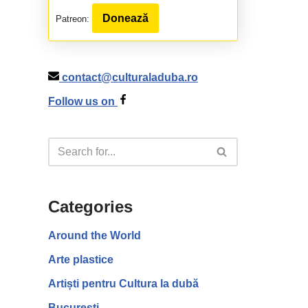
Donează
Patreon:
contact@culturaladuba.ro
Follow us on
Categories
Around the World
Arte plastice
Artiști pentru Cultura la dubă
București