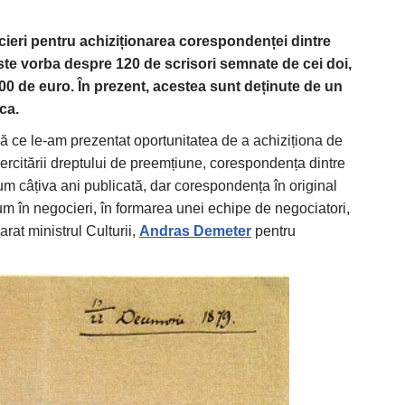
ocieri pentru achiziționarea corespondenței dintre
ste vorba despre 120 de scrisori semnate de cei doi,
000 de euro. În prezent, acestea sunt deținute de un
ca.
 ce le-am prezentat oportunitatea de a achiziționa de
xercitării dreptului de preemțiune, corespondența dintre
m câțiva ani publicată, dar corespondența în original
um în negocieri, în formarea unei echipe de negociatori,
rat ministrul Culturii,
Andras Demeter
pentru