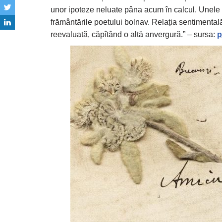
unor ipoteze neluate pâna acum în calcul. Unele d
frământările poetului bolnav. Relația sentimental
reevaluată, căpîtând o altă anvergură.” – sursa:
p