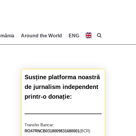
mânia
Around the World
ENG
Susține platforma noastră
de jurnalism independent
printr-o donație:
Transfer Bancar:
RO47RNCB0318009831680001
(BCR)