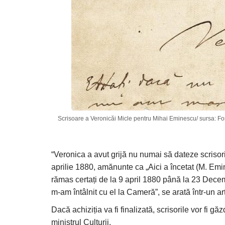
Scrisoare a Veronicăi Micle pentru Mihai Eminescu/ sursa: Fo
“Veronica a avut grijă nu numai să dateze scrisori
aprilie 1880, amănunte ca „Aici a încetat (M. Emi
rămas certați de la 9 april 1880 până la 23 Dece
m-am întâlnit cu el la Cameră”, se arată într-un ar
Dacă achiziția va fi finalizată, scrisorile vor fi 
ministrul Culturii.