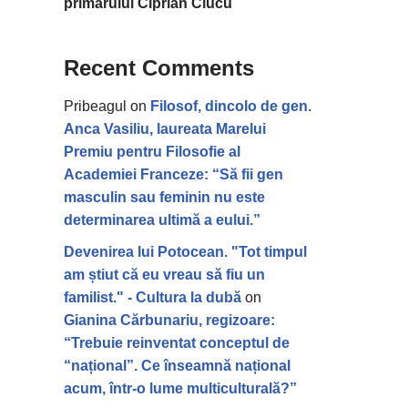
primarului Ciprian Ciucu
Recent Comments
Pribeagul
on
Filosof, dincolo de gen.
Anca Vasiliu, laureata Marelui
Premiu pentru Filosofie al
Academiei Franceze: “Să fii gen
masculin sau feminin nu este
determinarea ultimă a eului.”
Devenirea lui Potocean. "Tot timpul
am știut că eu vreau să fiu un
familist." - Cultura la dubă
on
Gianina Cărbunariu, regizoare:
“Trebuie reinventat conceptul de
“național”. Ce înseamnă național
acum, într-o lume multiculturală?”