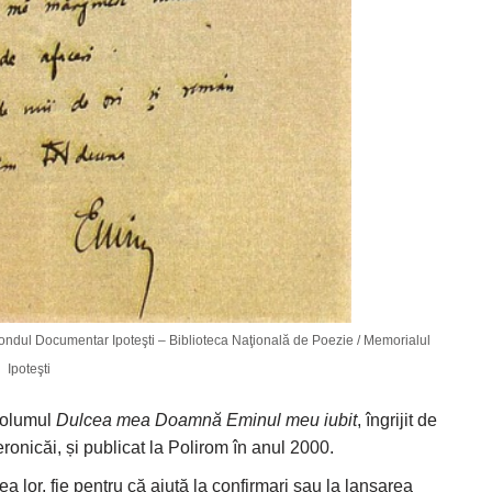
Fondul Documentar Ipoteşti – Biblioteca Naţională de Poezie / Memorialul
Ipoteşti
 volumul
Dulcea mea Doamnă Eminul meu iubit
, îngrijit de
ronicăi, și publicat la Polirom în anul 2000.
tea lor, fie pentru că ajută la confirmari sau la lansarea