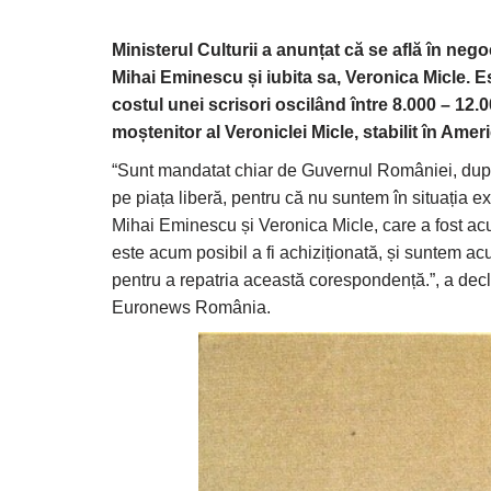
Ministerul Culturii a anunțat că se află în neg
Mihai Eminescu și iubita sa, Veronica Micle. E
costul unei scrisori oscilând între 8.000 – 12.
moștenitor al Veroniclei Micle, stabilit în Ameri
“Sunt mandatat chiar de Guvernul României, după
pe piața liberă, pentru că nu suntem în situația e
Mihai Eminescu și Veronica Micle, care a fost acu
este acum posibil a fi achiziționată, și suntem ac
pentru a repatria această corespondență.”, a decla
Euronews România.