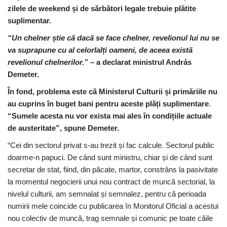
zilele de weekend și de sărbători legale trebuie plătite
suplimentar.
“Un chelner știe că dacă se face chelner, revelionul lui nu se
va suprapune cu al celorlalți oameni, de aceea există
revelionul chelnerilor.”
– a declarat ministrul András
Demeter.
În fond, problema este că Ministerul Culturii și primăriile nu
au cuprins în buget bani pentru aceste plăți suplimentare
.
“Sumele acesta nu vor exista mai ales în condițiile actuale
de austeritate”, spune Demeter.
“Cei din sectorul privat s-au trezit și fac calcule. Sectorul public
doarme-n papuci. De când sunt ministru, chiar și de când sunt
secretar de stat, fiind, din păcate, martor, constrâns la pasivitate
la momentul negocierii unui nou contract de muncă sectorial, la
nivelul culturii, am semnalat și semnalez, pentru că perioada
numirii mele coincide cu publicarea în Monitorul Oficial a acestui
nou colectiv de muncă, trag semnale și comunic pe toate căile