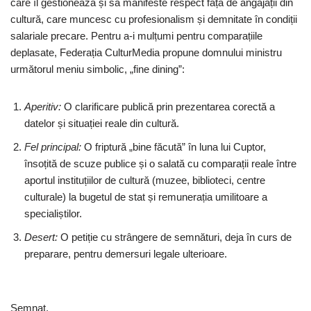
care îl gestionează și să manifeste respect față de angajații din
cultură, care muncesc cu profesionalism și demnitate în condiții
salariale precare. Pentru a-i mulțumi pentru comparațiile
deplasate, Federația CulturMedia propune domnului ministru
următorul meniu simbolic, „fine dining”:
Aperitiv:
O clarificare publică prin prezentarea corectă a
datelor și situației reale din cultură.
Fel principal:
O friptură „bine făcută” în luna lui Cuptor,
însoțită de scuze publice și o salată cu comparații reale între
aportul instituțiilor de cultură (muzee, biblioteci, centre
culturale) la bugetul de stat și remunerația umilitoare a
specialiștilor.
Desert:
O petiție cu strângere de semnături, deja în curs de
preparare, pentru demersuri legale ulterioare.
Semnat,