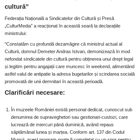
cultură”
Federația Națională a Sindicatelor din Cultură și Presă
„CulturMedia” a reacționat în această seară la declarațiile
ministrului:
“Constatăm cu profundă dezamăgire că ministrul actual al
Culturii, domnul Demeter Andras Istvan, demonizează în mod
nefondat sindicatele din cultură pentru obținerea unui drept legal
și legitim pentru angajații care muncesc în weekend, alimentând
astfel valul de antipatie la adresa bugetarilor și scindarea socială
promovată de unii demnitari în această perioadă.
Clarificări necesare:
În muzeele României există personal dedicat, cunoscut sub
denumirea de supraveghetori sau gestionari-custozi, care
lucrează de miercuri până duminică, având repaus
săptămânal lunea și marțea. Conform art. 137 din Codul
Muncii, acest program poate fi completat cu un spor pentru