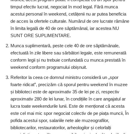
timpul efectiv lucrat, negociat în mod legal. Fără munca
acestui personal în weekend, cetățenii nu ar putea beneficia
de acces la ofertele culturale. Numărul de ore lucrate rămâne
în limita legală de 40 de ore săptămânal, iar acestea NU
SUNT ORE SUPLIMENTARE.
Munca suplimentară, peste cele 40 de ore săptămânale,
efectuată în zile libere sau sărbători legale, este remunerată
conform legii și nu trebuie confundată cu munca prestată în
weekend conform programului obișnuit.
Referitor la ceea ce domnul ministru consideră un „spor
foarte ridicat”, precizăm că sporul pentru weekend în muzee
și biblioteci este de aproximativ 35 de lei pe zi, respectiv
aproximativ 280 de lei lunar, în condițiile în care angajatul ar
lucra toate weekendurile lunii. Este de menționat că acesta
este cel mai mic spor negociat colectiv de pe piața muncii, În
pofida acestui spor, salariile nete ale muzeografilor,
bibliotecarilor, restauratorilor, arheologilor și celorlalți