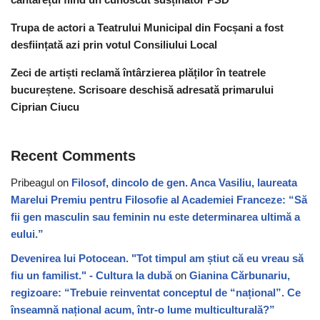
Trupa de actori a Teatrului Municipal din Focșani a fost
desființată azi prin votul Consiliului Local
Zeci de artiști reclamă întârzierea plăților în teatrele
bucureștene. Scrisoare deschisă adresată primarului
Ciprian Ciucu
Recent Comments
Pribeagul
on
Filosof, dincolo de gen. Anca Vasiliu, laureata
Marelui Premiu pentru Filosofie al Academiei Franceze: “Să
fii gen masculin sau feminin nu este determinarea ultimă a
eului.”
Devenirea lui Potocean. "Tot timpul am știut că eu vreau să
fiu un familist." - Cultura la dubă
on
Gianina Cărbunariu,
regizoare: “Trebuie reinventat conceptul de “național”. Ce
înseamnă național acum, într-o lume multiculturală?”