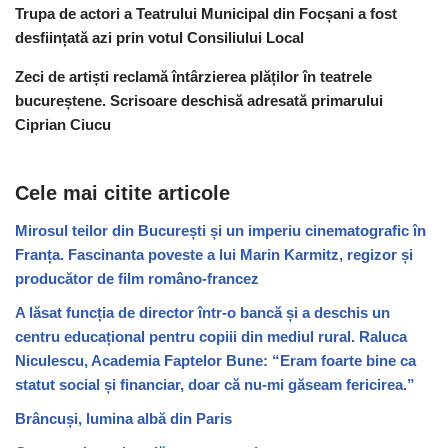
Trupa de actori a Teatrului Municipal din Focșani a fost
desființată azi prin votul Consiliului Local
Zeci de artiști reclamă întârzierea plăților în teatrele
bucureștene. Scrisoare deschisă adresată primarului
Ciprian Ciucu
Cele mai citite articole
Mirosul teilor din București și un imperiu cinematografic în
Franța. Fascinanta poveste a lui Marin Karmitz, regizor și
producător de film româno-francez
A lăsat funcția de director într-o bancă și a deschis un
centru educațional pentru copiii din mediul rural. Raluca
Niculescu, Academia Faptelor Bune: “Eram foarte bine ca
statut social și financiar, doar că nu-mi găseam fericirea.”
Brâncuși, lumina albă din Paris