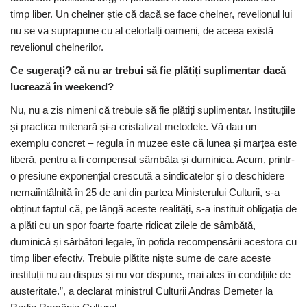
timp liber. Un chelner știe că dacă se face chelner, revelionul lui
nu se va suprapune cu al celorlalți oameni, de aceea există
revelionul chelnerilor.
Ce sugerați? că nu ar trebui să fie plătiți suplimentar dacă
lucrează în weekend?
Nu, nu a zis nimeni că trebuie să fie plătiți suplimentar. Instituțiile
și practica milenară și-a cristalizat metodele. Vă dau un
exemplu concret – regula în muzee este că lunea și marțea este
liberă, pentru a fi compensat sâmbăta și duminica. Acum, printr-
o presiune exponențial crescută a sindicatelor și o deschidere
nemaiîntâlnită în 25 de ani din partea Ministerului Culturii, s-a
obținut faptul că, pe lângă aceste realități, s-a instituit obligația de
a plăti cu un spor foarte foarte ridicat zilele de sâmbătă,
duminică și sărbători legale, în pofida recompensării acestora cu
timp liber efectiv. Trebuie plătite niște sume de care aceste
instituții nu au dispus și nu vor dispune, mai ales în condițiile de
austeritate.”, a declarat ministrul Culturii Andras Demeter la