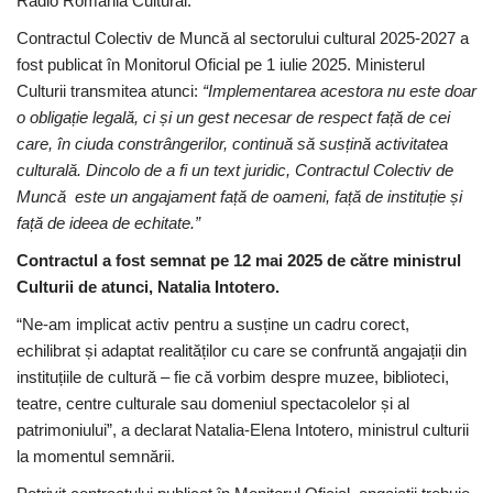
Radio România Cultural.
Contractul Colectiv de Muncă al sectorului cultural 2025-2027 a
fost publicat în Monitorul Oficial pe 1 iulie 2025. Ministerul
Culturii transmitea atunci:
“Implementarea acestora nu este doar
o obligație legală, ci și un gest necesar de respect față de cei
care, în ciuda constrângerilor, continuă să susțină activitatea
culturală. Dincolo de a fi un text juridic, Contractul Colectiv de
Muncă este un angajament față de oameni, față de instituție și
față de ideea de echitate.”
Contractul a fost semnat pe 12 mai 2025 de către ministrul
Culturii de atunci, Natalia Intotero.
“Ne-am implicat activ pentru a susține un cadru corect,
echilibrat și adaptat realităților cu care se confruntă angajații din
instituțiile de cultură – fie că vorbim despre muzee, biblioteci,
teatre, centre culturale sau domeniul spectacolelor și al
patrimoniului”, a declarat Natalia-Elena Intotero, ministrul culturii
la momentul semnării.