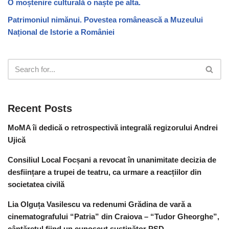
O moștenire culturală o naște pe alta.
Patrimoniul nimănui. Povestea românească a Muzeului
Național de Istorie a României
Recent Posts
MoMA îi dedică o retrospectivă integrală regizorului Andrei
Ujică
Consiliul Local Focșani a revocat în unanimitate decizia de
desființare a trupei de teatru, ca urmare a reacțiilor din
societatea civilă
Lia Olguța Vasilescu va redenumi Grădina de vară a
cinematografului “Patria” din Craiova – “Tudor Gheorghe”,
cântărețul fiind un cunoscut susținător PSD