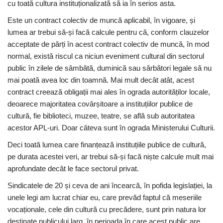
cu toată cultura instituționalizată să ia în serios asta.
Este un contract colectiv de muncă aplicabil, în vigoare, și
lumea ar trebui să-și facă calcule pentru că, conform clauzelor
acceptate de părți în acest contract colectiv de muncă, în mod
normal, există riscul ca niciun eveniment cultural din sectorul
public în zilele de sâmbătă, duminică sau sărbători legale să nu
mai poată avea loc din toamnă. Mai mult decât atât, acest
contract creează obligații mai ales în ograda autorităților locale,
deoarece majoritatea covârșitoare a instituțiilor publice de
cultură, fie biblioteci, muzee, teatre, se află sub autoritatea
acestor APL-uri. Doar câteva sunt în ograda Ministerului Culturii.
Deci toată lumea care finanțează instituțiile publice de cultură,
pe durata acestei veri, ar trebui să-și facă niște calcule mult mai
aprofundate decât le face sectorul privat.
Sindicatele de 20 și ceva de ani încearcă, în pofida legislației, la
unele legi am lucrat chiar eu, care prevăd faptul că meseriile
vocaționale, cele din cultură cu precădere, sunt prin natura lor
destinate publicului larg, în perioada în care acest public are