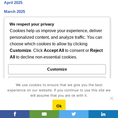
April 2025
March 2025
February 2025
We respect your privacy
January 2025
Cookies help us improve your experience, deliver
personalized content, and analyze traffic. You can
December 2024
choose which cookies to allow by clicking
November 2024
Customize
. Click
Accept All
to consent or
Reject
October 2024
All
to decline non-essential cookies.
September 2024
Customize
August 2024
Reject All
July 2024
We use cookies to ensure that we give you the best
experience on our website. If you continue to use this site we
June 2024
Accept All
will assume that you are ok with it.
May 2024
Ok
Powered by
April 2024