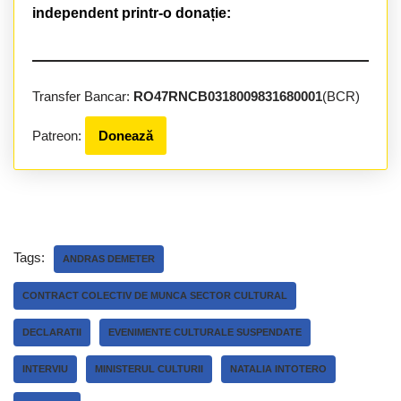
independent printr-o donație:
Transfer Bancar:
RO47RNCB0318009831680001
(BCR)
Patreon:
Donează
Tags:
ANDRAS DEMETER
CONTRACT COLECTIV DE MUNCA SECTOR CULTURAL
DECLARATII
EVENIMENTE CULTURALE SUSPENDATE
INTERVIU
MINISTERUL CULTURII
NATALIA INTOTERO