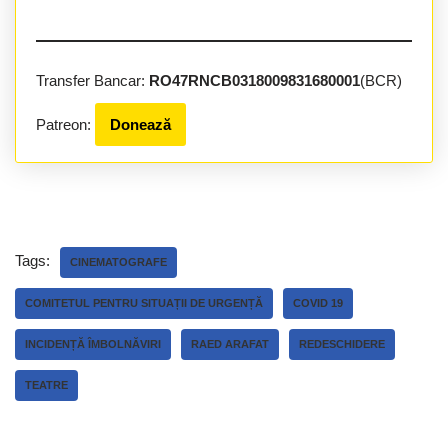
Transfer Bancar:
RO47RNCB0318009831680001
(BCR)
Patreon:
Donează
Tags:
CINEMATOGRAFE
COMITETUL PENTRU SITUAȚII DE URGENȚĂ
COVID 19
INCIDENȚĂ ÎMBOLNĂVIRI
RAED ARAFAT
REDESCHIDERE
TEATRE