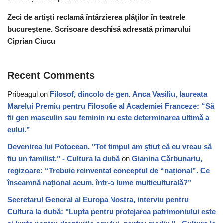
Zeci de artiști reclamă întârzierea plăților în teatrele
bucureștene. Scrisoare deschisă adresată primarului
Ciprian Ciucu
Recent Comments
Pribeagul
on
Filosof, dincolo de gen. Anca Vasiliu, laureata
Marelui Premiu pentru Filosofie al Academiei Franceze: “Să
fii gen masculin sau feminin nu este determinarea ultimă a
eului.”
Devenirea lui Potocean. "Tot timpul am știut că eu vreau să
fiu un familist." - Cultura la dubă
on
Gianina Cărbunariu,
regizoare: “Trebuie reinventat conceptul de “național”. Ce
înseamnă național acum, într-o lume multiculturală?”
Secretarul General al Europa Nostra, interviu pentru
Cultura la dubă: "Lupta pentru protejarea patrimoniului este