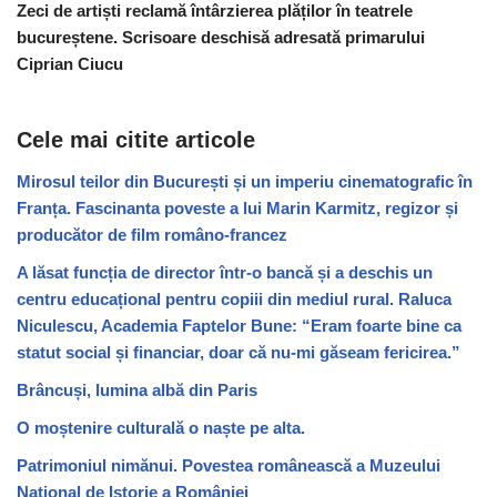
Zeci de artiști reclamă întârzierea plăților în teatrele
bucureștene. Scrisoare deschisă adresată primarului
Ciprian Ciucu
Cele mai citite articole
Mirosul teilor din București și un imperiu cinematografic în
Franța. Fascinanta poveste a lui Marin Karmitz, regizor și
producător de film româno-francez
A lăsat funcția de director într-o bancă și a deschis un
centru educațional pentru copiii din mediul rural. Raluca
Niculescu, Academia Faptelor Bune: “Eram foarte bine ca
statut social și financiar, doar că nu-mi găseam fericirea.”
Brâncuși, lumina albă din Paris
O moștenire culturală o naște pe alta.
Patrimoniul nimănui. Povestea românească a Muzeului
Național de Istorie a României