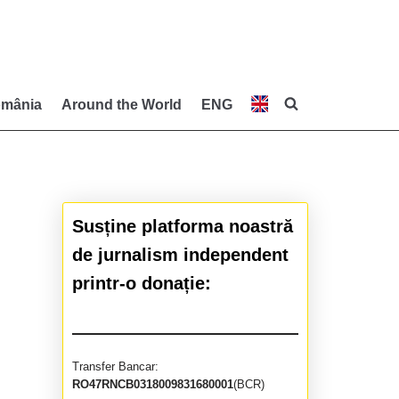
mânia
Around the World
ENG
Susține platforma noastră
de jurnalism independent
printr-o donație:
Transfer Bancar:
RO47RNCB0318009831680001
(BCR)