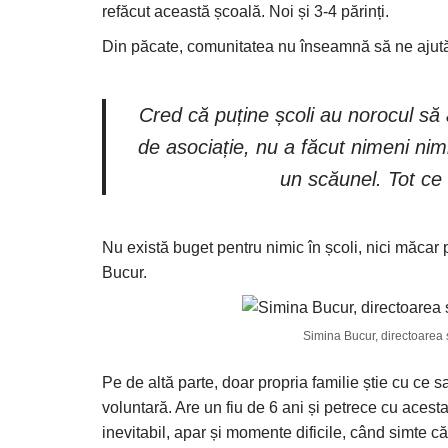
refăcut această școală. Noi și 3-4 părinți.
Din păcate, comunitatea nu înseamnă să ne ajutăm
Cred că puține școli au norocul să a
de asociație, nu a făcut nimeni nim
un scăunel. Tot ce 
Nu există buget pentru nimic în școli, nici măcar 
Bucur.
Simina Bucur, directoarea ș
Pe de altă parte, doar propria familie știe cu ce 
voluntară. Are un fiu de 6 ani și petrece cu acesta
inevitabil, apar și momente dificile, când simte 