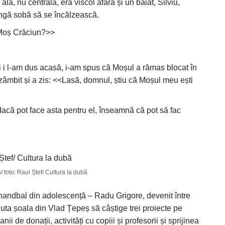
la, nu centrală, era viscol afară și un băiat, Silviu,
ângă sobă să se încălzească.
că Moș Crăciun?>>
i i l-am dus acasă, i-am spus că Moșul a rămas blocat în
 zâmbit și a zis: <<Lasă, domnul, știu că Moșul meu ești
 dacă pot face asta pentru el, înseamnă că pot să fac
 foto: Raul Ștef/ Cultura la dubă
e handbal din adolescență – Radu Grigore, devenit între
uta șoala din Vlad Țepeș să câștige trei proiecte pe
de donații, activități cu copiii și profesorii și sprijinea