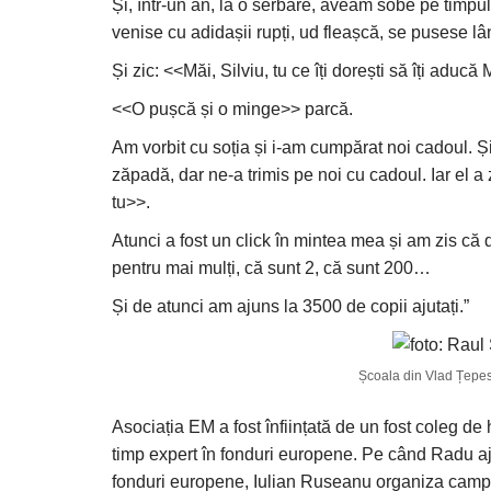
Și, într-un an, la o serbare, aveam sobe pe timpul ă
venise cu adidașii rupți, ud fleașcă, se pusese l
Și zic: <<Măi, Silviu, tu ce îți dorești să îți adu
<<O pușcă și o minge>> parcă.
Am vorbit cu soția și i-am cumpărat noi cadoul. Ș
zăpadă, dar ne-a trimis pe noi cu cadoul. Iar el a
tu>>.
Atunci a fost un click în mintea mea și am zis că
pentru mai mulți, că sunt 2, că sunt 200…
Și de atunci am ajuns la 3500 de copii ajutați.”
Școala din Vlad Țepes/
Asociația EM a fost înființată de un fost coleg d
timp expert în fonduri europene. Pe când Radu aj
fonduri europene, Iulian Ruseanu organiza campanii 