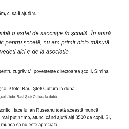
, ci să îi ajutăm.
ibă o astfel de asociație în școală. În afară
ic pentru școală, nu am primit nicio măsuță,
vedeți aici e de la asociație.
pentru zugrăvit.”, povestește directoarea școlii, Simina
colii/ foto: Raul Ștef/ Cultura la dubă
sacrificii face Iulian Ruseanu toată această muncă
 mai puțin timp, atunci când ajută alți 3500 de copii. Și,
că munca sa nu este apreciată.