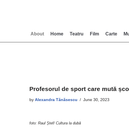
Skip
to
content
About
Home
Teatru
Film
Carte
Mu
Profesorul de sport care mută șco
by
Alexandra Tănăsescu
June 30, 2023
foto: Raul Ștef/ Cultura la dubă