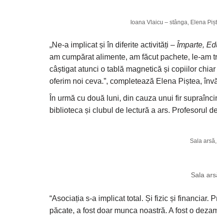
Ioana Vlaicu – stânga, Elena Piște
„Ne-a implicat și în diferite activități –
Împarte, E
am cumpărat alimente, am făcut pachete, le-am tr
câștigat atunci o tablă magnetică și copiilor chiar
oferim noi ceva.”, completează Elena Piștea, învă
În urmă cu două luni, din cauza unui fir supraînc
biblioteca și clubul de lectură a ars. Profesorul d
Sala arsă,
Sala ars
“Asociația s-a implicat total. Și fizic și financiar.
păcate, a fost doar munca noastră. A fost o deza