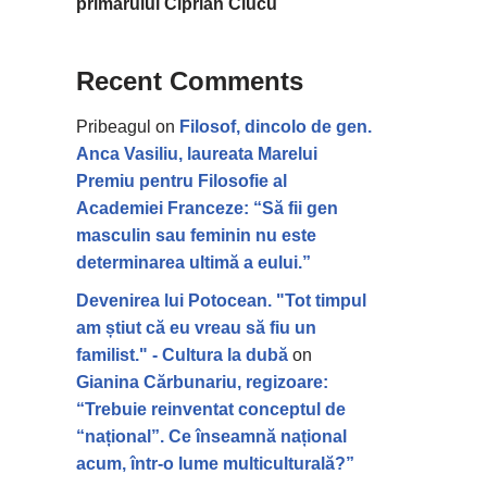
primarului Ciprian Ciucu
Recent Comments
Pribeagul
on
Filosof, dincolo de gen.
Anca Vasiliu, laureata Marelui
Premiu pentru Filosofie al
Academiei Franceze: “Să fii gen
masculin sau feminin nu este
determinarea ultimă a eului.”
Devenirea lui Potocean. "Tot timpul
am știut că eu vreau să fiu un
familist." - Cultura la dubă
on
Gianina Cărbunariu, regizoare:
“Trebuie reinventat conceptul de
“național”. Ce înseamnă național
acum, într-o lume multiculturală?”