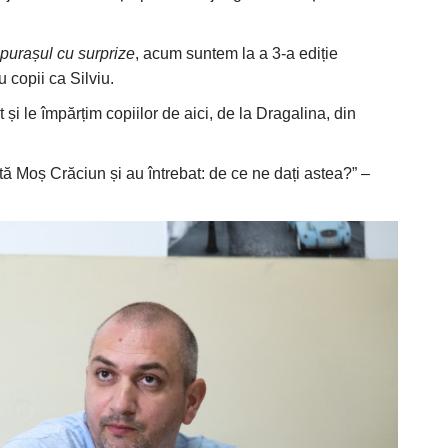
epurașul cu surprize
, acum suntem la a 3-a ediție
 copii ca Silviu.
și le împărțim copiilor de aici, de la Dragalina, din
istă Moș Crăciun și au întrebat: de ce ne dați astea?” –