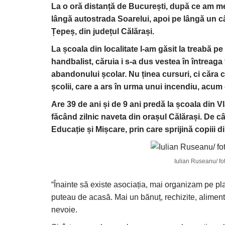
La o oră distanță de București, după ce am mer
lângă autostrada Soarelui, apoi pe lângă un c
Țepeș, din județul Călărași.
La școala din localitate l-am găsit la treabă p
handbalist, căruia i s-a dus vestea în întreaga
abandonului școlar. Nu ținea cursuri, ci căra c
școlii, care a ars în urma unui incendiu, acum
Are 39 de ani și de 9 ani predă la școala din V
făcând zilnic naveta din orașul Călărași. De câ
Educație și Mișcare, prin care sprijină copiii di
Iulian Ruseanu/ fot
“Înainte să existe asociația, mai organizam pe pla
puteau de acasă. Mai un bănuț, rechizite, alimen
nevoie.