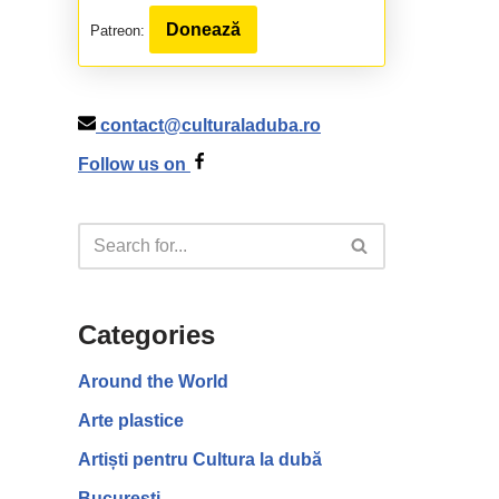
Donează
Patreon:
contact@culturaladuba.ro
Follow us on
Categories
Around the World
Arte plastice
Artiști pentru Cultura la dubă
București