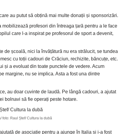
 care au putut să obțină mai multe donații și sponsorizări.
a mobilizează profesori din întreaga țară pentru a le face
pilul care l-a inspirat pe profesorul de sport a devenit,
e de școală, nici la învățătură nu era strălucit, se tundea
primesc cu toții cadouri de Crăciun, rechizite, băncuțe, etc.
i lui și a evoluat din toate punctele de vedere. Acum
 pe margine, nu se implica. Asta a fost una dintre
tice, au doar cuvinte de laudă. Pe lângă cadouri, a ajutat
ei bolnavi să fie operați peste hotare.
 foto: Raul Ștef/ Cultura la dubă
jutată de asociație pentru a ajunge în Italia și i-a fost