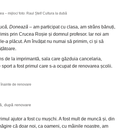
a – mijloc/ foto: Raul Ștef/ Cultura la dubă
ducă, Donează
– am participat cu clasa, am strâns bănuți,
imis prin Crucea Roșie și domnul profesor. Iar noi am
 le-a plăcut. Am învățat nu numai să primim, ci și să
țătoare.
ins de la imprimantă, sala care găzduia cancelaria,
e sport a fost primul care s-a ocupat de renovarea școlii.
 înainte de renovare
ă, după renovare
 Primul ajutor a fost cu mușchi. A fost mult de muncă și, din
măgire că doar noi, ca oameni, cu mâinile noastre, am