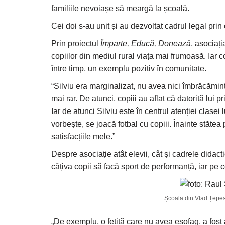
familiile nevoiașe să meargă la școală.
Cei doi s-au unit și au dezvoltat cadrul legal prin
Prin proiectul
Împarte, Educă, Donează
, asociați
copiilor din mediul rural viața mai frumoasă. Iar co
între timp, un exemplu pozitiv în comunitate.
“Silviu era marginalizat, nu avea nici îmbrăcămint
mai rar. De atunci, copiii au aflat că datorită lui 
Iar de atunci Silviu este în centrul atenției clase
vorbește, se joacă fotbal cu copiii. Înainte stătea
satisfacțiile mele.”
Despre asociație atât elevii, cât și cadrele didac
câțiva copii să facă sport de performanță, iar pe c
Școala din Vlad Țepes/
„De exemplu, o fetiță care nu avea esofag, a fost a