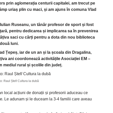
s prin aglomerația centurii capitalei, am trecut pe
âmp uriaș plin cu maci, și am ajuns în comuna Vlad
e Iulian Ruseanu, un tânăr profesor de sport și fost
 țară, pentru dedicarea și implicarea sa în prevenirea
âțiva saci cu cărți pentru a dota din nou biblioteca
 două luni.
lad Țepeș, iar de un an și la școala din Dragalina,
țiva ani coordonează activitățile Asociației EM –
n mediul rural și școlile din județ.
o: Raul Ștef/ Cultura la dubă
n local acțiuni de donații și profesorii aduceau ce
te. Le adunam și le duceam la 3-4 familii care aveau