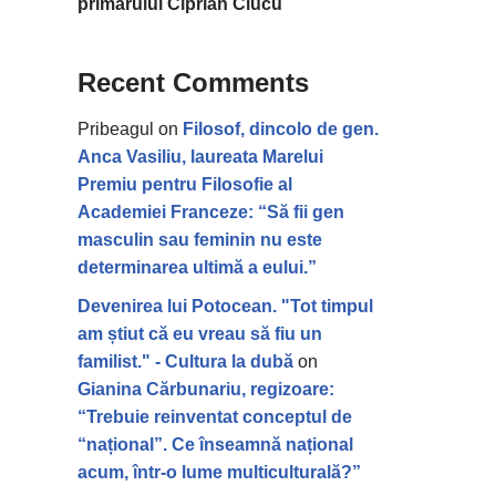
primarului Ciprian Ciucu
Recent Comments
Pribeagul
on
Filosof, dincolo de gen.
Anca Vasiliu, laureata Marelui
Premiu pentru Filosofie al
Academiei Franceze: “Să fii gen
masculin sau feminin nu este
determinarea ultimă a eului.”
Devenirea lui Potocean. "Tot timpul
am știut că eu vreau să fiu un
familist." - Cultura la dubă
on
Gianina Cărbunariu, regizoare:
“Trebuie reinventat conceptul de
“național”. Ce înseamnă național
acum, într-o lume multiculturală?”