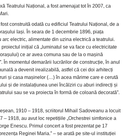
xă Teatrului Național, a fost amenajat tot în 2007, ca
Mari.
st construită odată cu edificiul Teatrului Național, de a
 orașului Iași. În seara de 1 decembrie 1896, piața
 arc electric, alimentate din uzina electrică a teatrului.
proiectul inițial că „luminatul se va face cu electricitate
 a orașului) ce ar avea comuna sau de la o mașină
”. În momentul demarării lucrărilor de construcție, în anul
nală a devenit irealizabilă, astfel că cei doi arhitecți
oruri și casa mașinelor (…) în acea mărime care e cerută
lui și de instalațiunea unei încălziri cu aburi indirecți și
atrului sau se va proiecta în formă de coloană decorată”.
i ieșean, 1910 – 1918, scriitorul Mihail Sadoveanu a locuit
917 – 1918, au avut loc repetițiile „Orchestrei simfonice a
George Enescu. Primul concert a fost prezentat pe 17
ezența Reginei Maria.” – se arată pe site-ul instituției