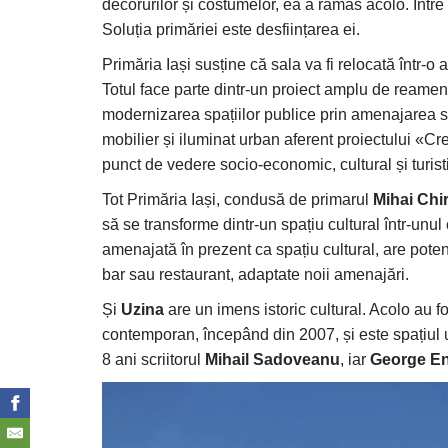
decorurilor și costumelor, ea a rămas acolo. Între 
Soluția primăriei este desființarea ei.
Primăria Iași susține că sala va fi relocată într-o al
Totul face parte dintr-un proiect amplu de reamen
modernizarea spațiilor publice prin amenajarea sp
mobilier și iluminat urban aferent proiectului «Creș
punct de vedere socio-economic, cultural și turi
Tot Primăria Iași, condusă de primarul
Mihai Chi
să se transforme dintr-un spațiu cultural într-unul
amenajată în prezent ca spațiu cultural, are poten
bar sau restaurant, adaptate noii amenajări.
Și
Uzina
are un imens istoric cultural. Acolo au 
contemporan, începând din 2007, și este spațiul u
8 ani scriitorul
Mihail Sadoveanu
, iar
George E