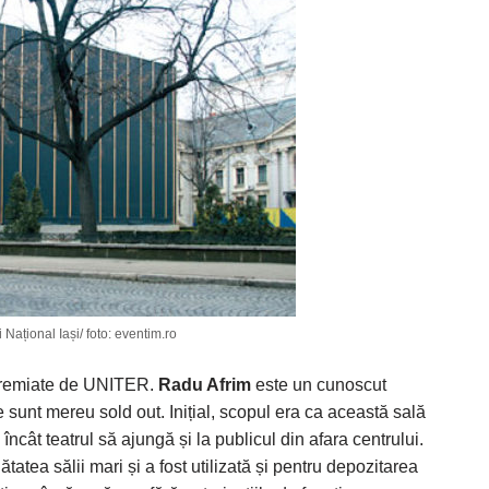
Național Iași/ foto: eventim.ro
r premiate de UNITER.
Radu Afrim
este un cunoscut
e sunt mereu sold out. Inițial, scopul era ca această sală
l încât teatrul să ajungă și la publicul din afara centrului.
tea sălii mari și a fost utilizată și pentru depozitarea