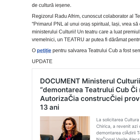
de cultură ieșene.
Regizorul Radu Afrim, cunoscut colaborator al Teatr
“Primarul PNL al unui oraș spiritual, Iași, vrea să
ministerului Culturii! Un teatru care a luat premiul
vremelnici, un TEATRU ar putea fi dărâmat pentru
O
petiție
pentru salvarea Teatrului Cub a fost s
UPDATE