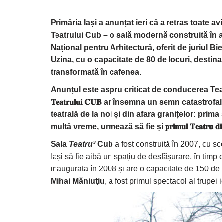
Primăria Iași a anunțat ieri că a retras toate 
Teatrului Cub – o sală modernă construită în a
Național pentru Arhitectură, oferit de juriul Bi
Uzina, cu o capacitate de 80 de locuri, destina
transformată în cafenea.
Anunțul este aspru criticat de conducerea Teatrului 
𝐓𝐞𝐚𝐭𝐫𝐮𝐥𝐮𝐢 𝐂𝐔𝐁 ar însemna un semn catas
teatrală de la noi și din afara granițelor: pri
multă vreme, urmează să fie și 𝐩𝐫𝐢𝐦𝐮𝐥 𝐓𝐞𝐚𝐭𝐫𝐮 𝐝𝐢𝐬𝐭
Sala
Teatru³
Cub
a fost construită în 2007, cu s
Iași să fie aibă un spațiu de desfășurare, în timp
inaugurată în 2008 și are o capacitate de 150 de 
Mihai Măniuţiu
, a fost primul spectacol al trupei