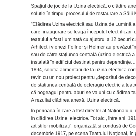
Spațiul de joc de la Uzina electrică, o clădire ane
soluție în timpul procesului de restaurare a Sălii 
“Clădirea Uzina electrică sau Uzina de Lumină a fo
cărei inaugurare se leagă începutul electrificării
teatrului a fost iluminată cu ajutorul a 12 becuri cu
Arhitecții vienezi Fellner și Helmer au prevăzut în 
sau de către stațiunea centrală (uzina electrică
instalată în edificiul destinat pentru dependințe…
1894, soluția alimentării de la uzina electrică comu
revin cu un nou proiect pentru „depozitul de dec
de stațiunea centrală de ecleragiu electric a teatru
că hogeagul pentru aburi se va uni cu clădirea te
A rezultat clădirea anexă, Uzina electrică.
În perioada în care a fost director al Naționalulu
în clădirea Uzinei electrice. Tot aici, între anii 1
artiștilor mobilizați”, organizată și condusă de 
decembrie 1917, pe scena Teatrului Național, în pr