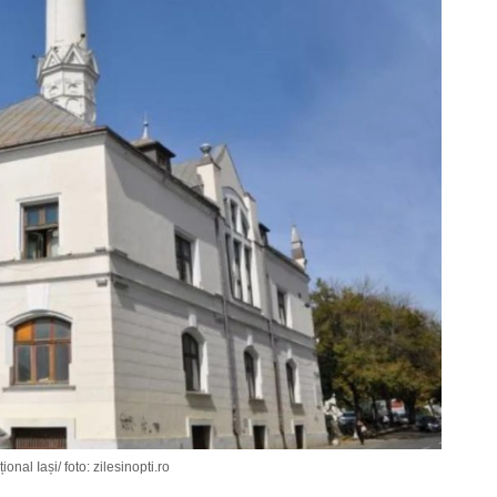
onal Iași/ foto: zilesinopti.ro