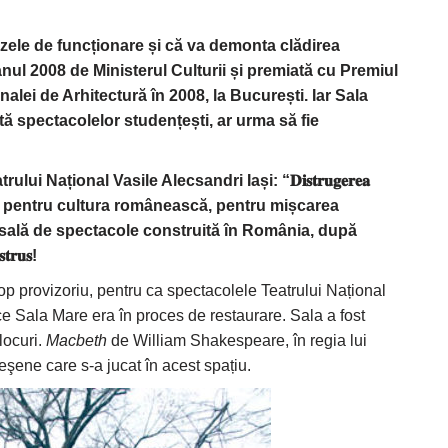
avizele de funcționare și că va demonta clădirea
nul 2008 de Ministerul Culturii și premiată cu Premiul
enalei de Arhitectură în 2008, la București. Iar Sala
tă spectacolelor studențești, ar urma să fie
Național Vasile Alecsandri Iași: “𝐃𝐢𝐬𝐭𝐫𝐮𝐠𝐞𝐫𝐞𝐚
trofal pentru cultura românească, pentru mișcarea
ma sală de spectacole construită în România, după
𝐫𝐮𝐬!
cop provizoriu, pentru ca spectacolele Teatrului Național
 ce Sala Mare era în proces de restaurare. Sala a fost
locuri.
Macbeth
de William Shakespeare, în regia lui
 ieşene care s-a jucat în acest spațiu.