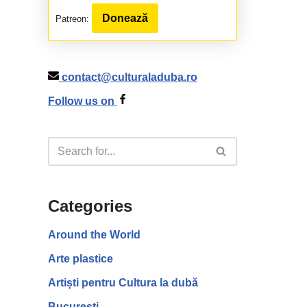
Donează
Patreon:
contact@culturaladuba.ro
Follow us on
Categories
Around the World
Arte plastice
Artiști pentru Cultura la dubă
București