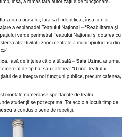
timp, însă, a rămas fără autorizațiile de funcționare.
tă zonă a orașului, fără să fi identificat, însă, un loc.
ajare a esplanadei Teatrului Național – “Reabilitarea și
ațiului verde perimetral Teatrului Național și dotarea cu
terea atractivității zonei centrale a municipiului Iași din
stic»”.
rica
, lasă de înțeles că o altă sală –
Sala Uzina
, ar urma
 comercial de tip bar sau cafenea: “Uzina Teatrului,
țialul de a integra noi funcțiuni publice, precum cafenea,
fost montate numeroase spectacole de teatru
nde studenții se pot exprima. Tot acolo a locuit timp de
nescu
a condus o serie de repetiții.