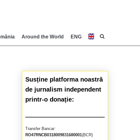
mânia
Around the World
ENG
Susține platforma noastră
de jurnalism independent
printr-o donație:
Transfer Bancar:
RO47RNCB0318009831680001
(BCR)