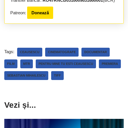
Transfer Bancar:
RO47RNCB0318009831680001
(BCR)
Patreon:
Donează
Tags:
CEAUSESCU
CINEMATOGRAFE
DOCUMENTAR
FILM
MTR
PENTRU MINE TU ESTI CEAUSESCU
PREMIERA
SEBASTIAN MIHAILESCU
TIFF
Vezi și...