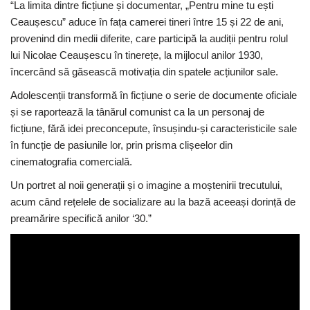
“La limita dintre ficțiune și documentar, „Pentru mine tu ești
Ceaușescu” aduce în fața camerei tineri între 15 și 22 de ani,
provenind din medii diferite, care participă la audiții pentru rolul
lui Nicolae Ceaușescu în tinerețe, la mijlocul anilor 1930,
încercând să găsească motivația din spatele acțiunilor sale.
Adolescenții transformă în ficțiune o serie de documente oficiale
și se raportează la tânărul comunist ca la un personaj de
ficțiune, fără idei preconcepute, însușindu-și caracteristicile sale
în funcție de pasiunile lor, prin prisma clișeelor din
cinematografia comercială.
Un portret al noii generații și o imagine a moștenirii trecutului,
acum când rețelele de socializare au la bază aceeași dorință de
preamărire specifică anilor ‘30.”