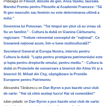
Pribeagul
on
Filosof, dincolo de gen. Anca Vasiliu, laureata
Marelui Premiu pentru Filosofie al Academiei Franceze: “Să
fii gen masculin sau feminin nu este determinarea ultimă a
eului.”
Devenirea lui Potocean. "Tot timpul am știut că eu vreau să
fiu un familist." - Cultura la dubă
on
Gianina Cărbunariu,
regizoare: “Trebuie reinventat conceptul de “național”. Ce
înseamnă național acum, într-o lume multiculturală?”
Secretarul General al Europa Nostra, interviu pentru
Cultura la dubă: "Lupta pentru protejarea patrimoniului este
și lupta pentru drepturile omului, pentru mediu." - Cultura la
dubă
on
Proiectele de conservare a bisericii din Alma Vii și a
bisericii Sf. Mihail din Cluj, câștigătoare la Premiile
Europene pentru Patrimoniu
Alexandra Tănăsescu
on
Dan Byron a pus bazele unui club
de carte: “Hai să citim același lucru! Hai să comentăm!”
iulian paladic
on
Dan Byron a pus bazele unui club de carte: