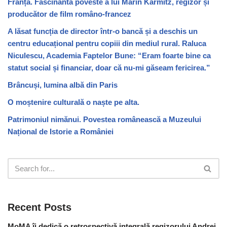
Franța. Fascinanta poveste a lui Marin Karmitz, regizor și
producător de film româno-francez
A lăsat funcția de director într-o bancă și a deschis un
centru educațional pentru copiii din mediul rural. Raluca
Niculescu, Academia Faptelor Bune: “Eram foarte bine ca
statut social și financiar, doar că nu-mi găseam fericirea.”
Brâncuși, lumina albă din Paris
O moștenire culturală o naște pe alta.
Patrimoniul nimănui. Povestea românească a Muzeului
Național de Istorie a României
Recent Posts
MoMA îi dedică o retrospectivă integrală regizorului Andrei