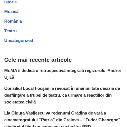
Istorie
Muzică
România
Teatru
Uncategorized
Cele mai recente articole
MoMA îi dedică o retrospectivă integrală regizorului Andrei
Ujică
Consiliul Local Focșani a revocat în unanimitate decizia de
desființare a trupei de teatru, ca urmare a reacțiilor din
societatea civilă
Lia Olguța Vasilescu va redenumi Grădina de vară a
cinematografului “Patria” din Craiova – “Tudor Gheorghe”,
cântărețul fiind un cunoscut susținător PSD