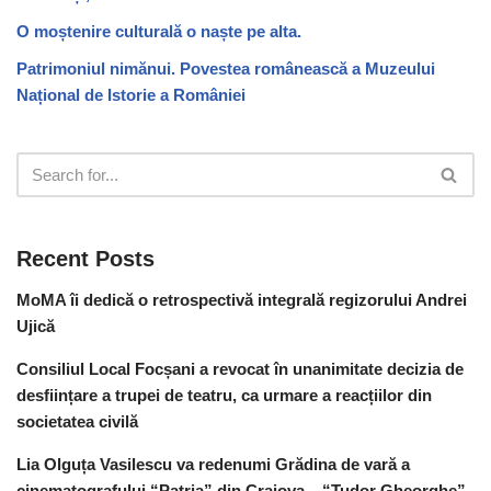
O moștenire culturală o naște pe alta.
Patrimoniul nimănui. Povestea românească a Muzeului
Național de Istorie a României
Recent Posts
MoMA îi dedică o retrospectivă integrală regizorului Andrei
Ujică
Consiliul Local Focșani a revocat în unanimitate decizia de
desființare a trupei de teatru, ca urmare a reacțiilor din
societatea civilă
Lia Olguța Vasilescu va redenumi Grădina de vară a
cinematografului “Patria” din Craiova – “Tudor Gheorghe”,