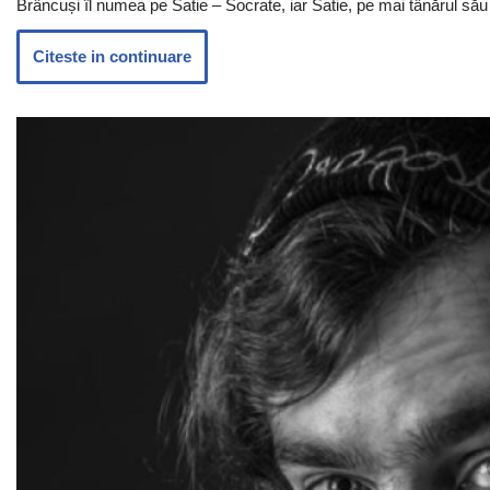
Brâncuși îl numea pe Satie – Socrate, iar Satie, pe mai tânărul său
Citeste in continuare