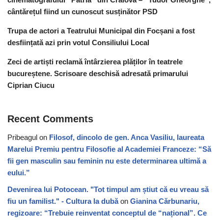
cântărețul fiind un cunoscut susținător PSD
Trupa de actori a Teatrului Municipal din Focșani a fost
desființată azi prin votul Consiliului Local
Zeci de artiști reclamă întârzierea plăților în teatrele
bucureștene. Scrisoare deschisă adresată primarului
Ciprian Ciucu
Recent Comments
Pribeagul
on
Filosof, dincolo de gen. Anca Vasiliu, laureata
Marelui Premiu pentru Filosofie al Academiei Franceze: “Să
fii gen masculin sau feminin nu este determinarea ultimă a
eului.”
Devenirea lui Potocean. "Tot timpul am știut că eu vreau să
fiu un familist." - Cultura la dubă
on
Gianina Cărbunariu,
regizoare: “Trebuie reinventat conceptul de “național”. Ce