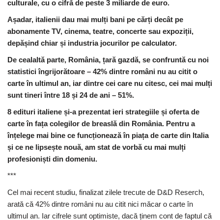
culturale, cu o cifră de peste 3 miliarde de euro.
Așadar, italienii dau mai mulți bani pe cărți decât pe
abonamente TV, cinema, teatre, concerte sau expoziții,
depășind chiar și industria jocurilor pe calculator.
De cealaltă parte, România, țară gazdă, se confruntă cu noi
statistici îngrijorătoare – 42% dintre români nu au citit o
carte în ultimul an, iar dintre cei care nu citesc, cei mai mulți
sunt tineri între 18 și 24 de ani – 51%.
8 edituri italiene și-a prezentat ieri strategiile și oferta de
carte în fața colegilor de breaslă din România. Pentru a
înțelege mai bine ce funcționează în piața de carte din Italia
și ce ne lipsește nouă, am stat de vorbă cu mai mulți
profesioniști din domeniu.
***
Cel mai recent studiu, finalizat zilele trecute de D&D Reserch,
arată că 42% dintre români nu au citit nici măcar o carte în
ultimul an. Iar cifrele sunt optimiste, dacă ținem cont de faptul că