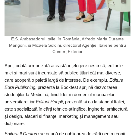
E.S. Ambasadorul Italiei în România, Alfredo Maria Durante
Mangoni, și Micaela Soldini, directorul Agenției Italiene pentru
Comerț Exterior
Apoi, odată armonizată această înțelegere nescrisă, editurile
mici și mari sunt încurajate să publice titluri cât mai diverse,
care acoperă o paletă largă de interese. De exemplu,
Editura
Edra Publishing
, prezentă la Bookfest sprijină dezvoltarea
studenților la Medicină, fiind lider în domeniul manualelor
universitare, iar
Editurii Hoepli
, prezentă și ea la standul Italiei,
este specializată în cărți tehnico-științifice, inginerie, arhitectură
și design, afaceri și finanțe, marketing și management sau
dicționare.
Editura Il Castoro
se ocupă de publicarea de cărți pentru copii