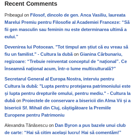
Recent Comments
Pribeagul
on
Filosof, dincolo de gen. Anca Vasiliu, laureata
Marelui Premiu pentru Filosofie al Academiei Franceze: “Să
fii gen masculin sau feminin nu este determinarea ultimă a
eului.”
Devenirea lui Potocean. "Tot timpul am știut că eu vreau să
fiu un familist." - Cultura la dubă
on
Gianina Cărbunariu,
regizoare: “Trebuie reinventat conceptul de “național”. Ce
înseamnă național acum, într-o lume multiculturală?”
Secretarul General al Europa Nostra, interviu pentru
Cultura la dubă: "Lupta pentru protejarea patrimoniului este
și lupta pentru drepturile omului, pentru mediu." - Cultura la
dubă
on
Proiectele de conservare a bisericii din Alma Vii și a
bisericii Sf. Mihail din Cluj, câștigătoare la Premiile
Europene pentru Patrimoniu
Alexandra Tănăsescu
on
Dan Byron a pus bazele unui club
de carte: “Hai să citim același lucru! Hai să comentăm!”