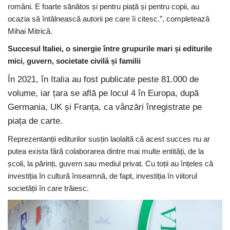
români. E foarte sănătos și pentru piață și pentru copii, au
ocazia să întâlnească autorii pe care îi citesc.”, completează
Mihai Mitrică.
Succesul Italiei, o sinergie între grupurile mari și editurile
mici, guvern, societate civilă și familii
În 2021, în Italia au fost publicate peste 81.000 de
volume, iar țara se află pe locul 4 în Europa, după
Germania, UK și Franța, ca vânzări înregistrate pe
piața de carte.
Reprezentanții editurilor susțin laolaltă că acest succes nu ar
putea exista fără colaborarea dintre mai multe entități, de la
școli, la părinți, guvern sau mediul privat. Cu toții au înțeles că
investiția în cultură înseamnă, de fapt, investiția în viitorul
societății în care trăiesc.