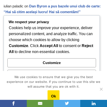
iulian paladic
on
Dan Byron a pus bazele unui club de carte:
“Hai să citim același lucru! Hai să comentăm!”
We respect your privacy
Archives
Cookies help us improve your experience, deliver
personalized content, and analyze traffic. You can
August 2026
choose which cookies to allow by clicking
July 2026
Customize
. Click
Accept All
to consent or
Reject
All
to decline non-essential cookies.
June 2026
May 2026
Customize
April 2026
Reject All
We use cookies to ensure that we give you the best
March 2026
experience on our website. If you continue to use this site we
February 2026
Accept All
will assume that you are ok with it.
January 2026
Ok
Powered by
December 2025