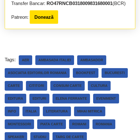
Transfer Bancar:
RO47RNCB0318009831680001
(BCR)
Patreon:
Donează
Tags:
AER
AMBASADA ITALIEI
AMBASADOR
ASOCIATIA EDITORILOR ROMANIA
BOOKFEST
BUCURESTI
CARTE
CITITORI
CONSUM CARTE
CULTURA
EDITURA
EDITURI
ELENA FERRANTE
EVENIMENT
INFO
ITALIA
LITERATURA
MIHAI MITRICA
MONTESSORI
PIATA CARTE
ROMANI
ROMANIA
SPEAKER
STUDIU
TARG DE CARTE