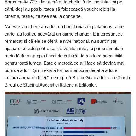
Aproximativ 70% din sumă este cheltuită de tinerii italieni pe
cărți, deși au posibilitatea să folosească voucherele și la
cinema, teatre, muzee sau la concerte.
“Aceste vouchere au adus un boost uriaș în piața noastră de
carte, au fost cu adevărat un game changer. E interesant de
remarcat și că ele se oferă la nivel național, nu sunt niște
ajutoare sociale pentru cei cu venituri mici, ci pur și simplu o
metodă de a apropia tinerii de cultură, de a o face accesibilă
pentru toată lumea. Este o metodă de a îi face să devină mai
buni ca adulți. Și nu există formă mai bună decât a aduce
cultura aproape de ei.”, ne explică Bruno Giancarli, cercetător la
Biroul de Studii al Asociației Italiene a Editorilor.