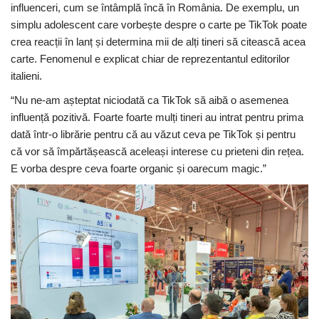
influenceri, cum se întâmplă încă în România. De exemplu, un
simplu adolescent care vorbește despre o carte pe TikTok poate
crea reacții în lanț și determina mii de alți tineri să citească acea
carte. Fenomenul e explicat chiar de reprezentantul editorilor
italieni.
“Nu ne-am așteptat niciodată ca TikTok să aibă o asemenea
influență pozitivă. Foarte foarte mulți tineri au intrat pentru prima
dată într-o librărie pentru că au văzut ceva pe TikTok și pentru
că vor să împărtășească aceleași interese cu prieteni din rețea.
E vorba despre ceva foarte organic și oarecum magic.”