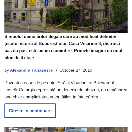
Simbolul demolărilor ilegale care au modificat definitiv
țesutul istoric al Bucureștiului. Casa Visarion 8, distrusă
pas cu pas, este acum o amintire. Primele imagini cu noul
bloc de 4 etaje
by
Alexandra Tănăsescu
October 27, 2019
Povestea casei de pe coțul Străzii Visarion cu Bulevardul
Lascăr Catargiu reprezintă un deceniu de abuzuri, cu nepăsarea
sau chiar complicitatea autorităților, în fața cărora…
Citeste in continuare