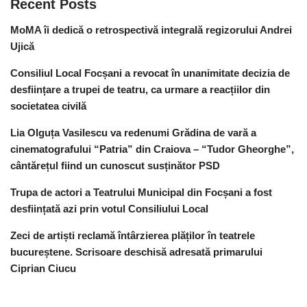
Recent Posts
MoMA îi dedică o retrospectivă integrală regizorului Andrei
Ujică
Consiliul Local Focșani a revocat în unanimitate decizia de
desființare a trupei de teatru, ca urmare a reacțiilor din
societatea civilă
Lia Olguța Vasilescu va redenumi Grădina de vară a
cinematografului “Patria” din Craiova – “Tudor Gheorghe”,
cântărețul fiind un cunoscut susținător PSD
Trupa de actori a Teatrului Municipal din Focșani a fost
desființată azi prin votul Consiliului Local
Zeci de artiști reclamă întârzierea plăților în teatrele
bucureștene. Scrisoare deschisă adresată primarului
Ciprian Ciucu