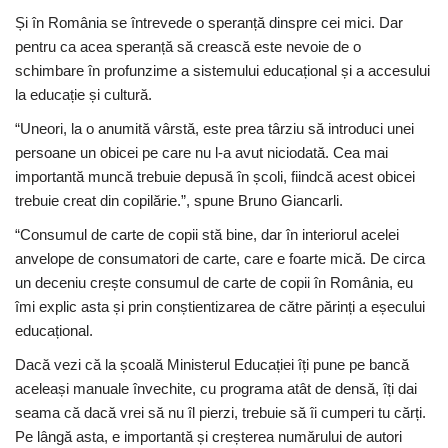
Și în România se întrevede o speranță dinspre cei mici. Dar
pentru ca acea speranță să crească este nevoie de o
schimbare în profunzime a sistemului educațional și a accesului
la educație și cultură.
“Uneori, la o anumită vârstă, este prea târziu să introduci unei
persoane un obicei pe care nu l-a avut niciodată. Cea mai
importantă muncă trebuie depusă în școli, fiindcă acest obicei
trebuie creat din copilărie.”, spune Bruno Giancarli.
“Consumul de carte de copii stă bine, dar în interiorul acelei
anvelope de consumatori de carte, care e foarte mică. De circa
un deceniu crește consumul de carte de copii în România, eu
îmi explic asta și prin conștientizarea de către părinți a eșecului
educațional.
Dacă vezi că la școală Ministerul Educației îți pune pe bancă
aceleași manuale învechite, cu programa atât de densă, îți dai
seama că dacă vrei să nu îl pierzi, trebuie să îi cumperi tu cărți.
Pe lângă asta, e importantă și creșterea numărului de autori