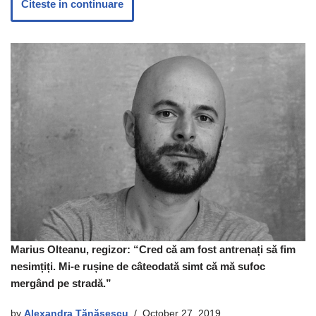
Citeste in continuare
Marius Olteanu, regizor: “Cred că am fost antrenați să fim
nesimțiți. Mi-e rușine de câteodată simt că mă sufoc
mergând pe stradă.”
by
Alexandra Tănăsescu
October 27, 2019