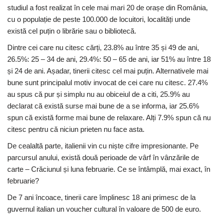
studiul a fost realizat în cele mai mari 20 de orașe din România,
cu o populație de peste 100.000 de locuitori, localități unde
există cel puțin o librărie sau o bibliotecă.
Dintre cei care nu citesc cărți, 23.8% au între 35 și 49 de ani,
26.5%: 25 – 34 de ani, 29.4%: 50 – 65 de ani, iar 51% au între 18
și 24 de ani. Așadar, tinerii citesc cel mai puțin. Alternativele mai
bune sunt principalul motiv invocat de cei care nu citesc. 27.4%
au spus că pur și simplu nu au obiceiul de a citi, 25.9% au
declarat că există surse mai bune de a se informa, iar 25.6%
spun că există forme mai bune de relaxare. Alți 7.9% spun că nu
citesc pentru că niciun prieten nu face asta.
De cealaltă parte, italienii vin cu niște cifre impresionante. Pe
parcursul anului, există două perioade de vârf în vânzările de
carte – Crăciunul și luna februarie. Ce se întâmplă, mai exact, în
februarie?
De 7 ani încoace, tinerii care împlinesc 18 ani primesc de la
guvernul italian un voucher cultural în valoare de 500 de euro.