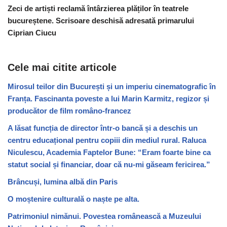
Zeci de artiști reclamă întârzierea plăților în teatrele
bucureștene. Scrisoare deschisă adresată primarului
Ciprian Ciucu
Cele mai citite articole
Mirosul teilor din București și un imperiu cinematografic în
Franța. Fascinanta poveste a lui Marin Karmitz, regizor și
producător de film româno-francez
A lăsat funcția de director într-o bancă și a deschis un
centru educațional pentru copiii din mediul rural. Raluca
Niculescu, Academia Faptelor Bune: “Eram foarte bine ca
statut social și financiar, doar că nu-mi găseam fericirea.”
Brâncuși, lumina albă din Paris
O moștenire culturală o naște pe alta.
Patrimoniul nimănui. Povestea românească a Muzeului