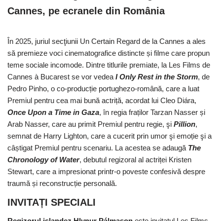
Cannes, pe ecranele din România
În 2025, juriul secţiunii Un Certain Regard de la Cannes a ales
să premieze voci cinematografice distincte și filme care propun
teme sociale incomode. Dintre titlurile premiate, la Les Films de
Cannes à Bucarest se vor vedea
I Only Rest in the Storm
, de
Pedro Pinho, o co-producție portughezo-română, care a luat
Premiul pentru cea mai bună actriță, acordat lui Cleo Diára,
Once Upon a Time in Gaza
, în regia fraților Tarzan Nasser și
Arab Nasser, care au primit Premiul pentru regie, şi
Pillion
,
semnat de Harry Lighton, care a cucerit prin umor şi emoție şi a
câștigat Premiul pentru scenariu. La acestea se adaugă
The
Chronology of Water
, debutul regizoral al actriței Kristen
Stewart, care a impresionat printr-o poveste confesivă despre
traumă și reconstrucție personală.
INVITAȚI SPECIALI
Regizorul islandez Hlynur Pálmason
este invitatul Les Films