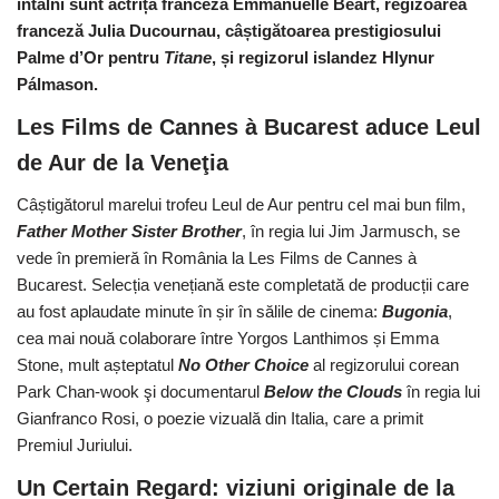
întâlni sunt actrița franceză Emmanuelle Béart, regizoarea
franceză Julia Ducournau, câștigătoarea prestigiosului
Palme d’Or pentru
Titane
, și regizorul islandez Hlynur
Pálmason.
Les Films de Cannes à Bucarest aduce Leul
de Aur de la Veneţia
Câștigătorul marelui trofeu Leul de Aur pentru cel mai bun film,
Father Mother Sister Brother
, în regia lui Jim Jarmusch, se
vede în premieră în România la Les Films de Cannes à
Bucarest. Selecția venețiană este completată de producții care
au fost aplaudate minute în șir în sălile de cinema:
Bugonia
,
cea mai nouă colaborare între Yorgos Lanthimos și Emma
Stone, mult așteptatul
No Other Choice
al regizorului corean
Park Chan-wook şi documentarul
Below the Clouds
în regia lui
Gianfranco Rosi, o poezie vizuală din Italia, care a primit
Premiul Juriului.
Un Certain Regard: viziuni originale de la