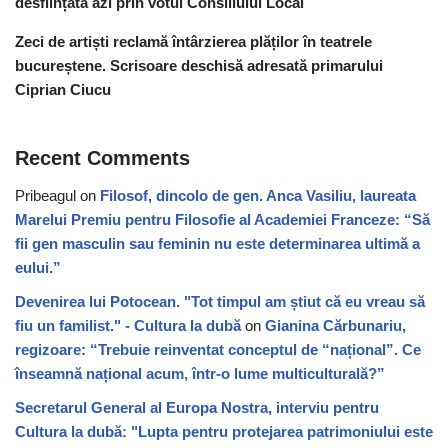
desființată azi prin votul Consiliului Local
Zeci de artiști reclamă întârzierea plăților în teatrele
bucureștene. Scrisoare deschisă adresată primarului
Ciprian Ciucu
Recent Comments
Pribeagul
on
Filosof, dincolo de gen. Anca Vasiliu, laureata
Marelui Premiu pentru Filosofie al Academiei Franceze: “Să
fii gen masculin sau feminin nu este determinarea ultimă a
eului.”
Devenirea lui Potocean. "Tot timpul am știut că eu vreau să
fiu un familist." - Cultura la dubă
on
Gianina Cărbunariu,
regizoare: “Trebuie reinventat conceptul de “național”. Ce
înseamnă național acum, într-o lume multiculturală?”
Secretarul General al Europa Nostra, interviu pentru
Cultura la dubă: "Lupta pentru protejarea patrimoniului este