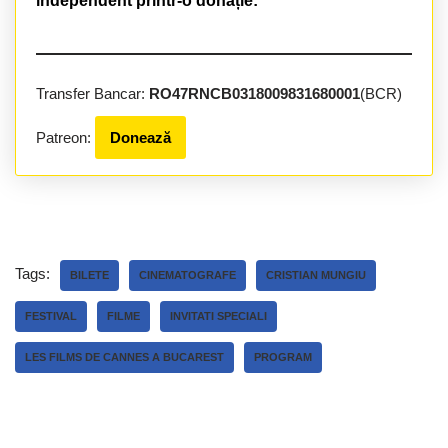
independent printr-o donație:
Transfer Bancar:
RO47RNCB0318009831680001
(BCR)
Patreon:
Donează
Tags:
BILETE
CINEMATOGRAFE
CRISTIAN MUNGIU
FESTIVAL
FILME
INVITATI SPECIALI
LES FILMS DE CANNES A BUCAREST
PROGRAM