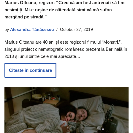
Marius Olteanu, regizor: “Cred că am fost antrenați să fim
nesimțiți. Mi-e rușine de câteodată simt că mă sufoc
mergând pe stradă.”
by
Alexandra Tănăsescu
October 27, 2019
Marius Olteanu are 40 ani și este regizorul filmului “Monștri.”,
singurul proiect cinematografic românesc prezent la Berlinală în
2019 și unul dintre cele mai apreciate…
Citeste in continuare