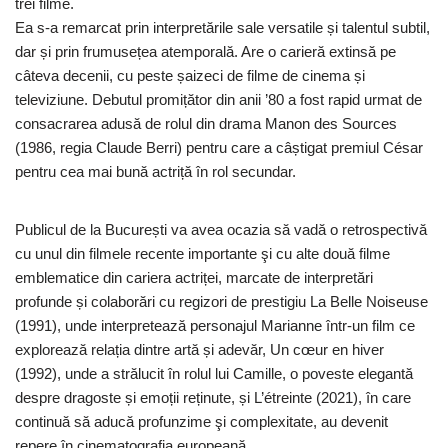
trei filme.
Ea s-a remarcat prin interpretările sale versatile și talentul subtil,
dar și prin frumusețea atemporală. Are o carieră extinsă pe
câteva decenii, cu peste șaizeci de filme de cinema și
televiziune. Debutul promițător din anii ’80 a fost rapid urmat de
consacrarea adusă de rolul din drama Manon des Sources
(1986, regia Claude Berri) pentru care a câștigat premiul César
pentru cea mai bună actriță în rol secundar.
Publicul de la București va avea ocazia să vadă o retrospectivă
cu unul din filmele recente importante şi cu alte două filme
emblematice din cariera actriței, marcate de interpretări
profunde și colaborări cu regizori de prestigiu La Belle Noiseuse
(1991), unde interpretează personajul Marianne într-un film ce
explorează relația dintre artă și adevăr, Un cœur en hiver
(1992), unde a strălucit în rolul lui Camille, o poveste elegantă
despre dragoste și emoții reținute, și L’étreinte (2021), în care
continuă să aducă profunzime şi complexitate, au devenit
repere în cinematografia europeană.