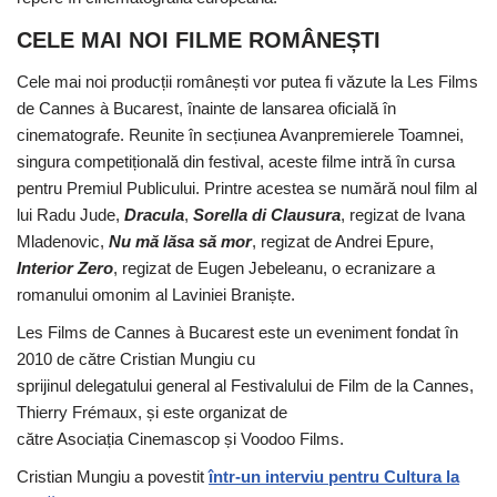
CELE MAI NOI FILME ROMÂNEȘTI
Cele mai noi producții românești vor putea fi văzute la Les Films
de Cannes à Bucarest, înainte de lansarea oficială în
cinematografe. Reunite în secțiunea Avanpremierele Toamnei,
singura competițională din festival, aceste filme intră în cursa
pentru Premiul Publicului. Printre acestea se numără noul film al
lui Radu Jude,
Dracula
,
Sorella di Clausura
, regizat de Ivana
Mladenovic,
Nu mă lăsa să mor
, regizat de Andrei Epure,
Interior Zero
, regizat de Eugen Jebeleanu, o ecranizare a
romanului omonim al Laviniei Braniște.
Les Films de Cannes
à Bucarest este un eveniment fondat în
2010 de către Cristian Mungiu cu
sprijinul delegatului general al Festivalului de Film de la Cannes,
Thierry Frémaux, și este organizat de
către Asociația Cinemascop și Voodoo Films.
Cristian Mungiu a povestit
într-un interviu pentru Cultura la