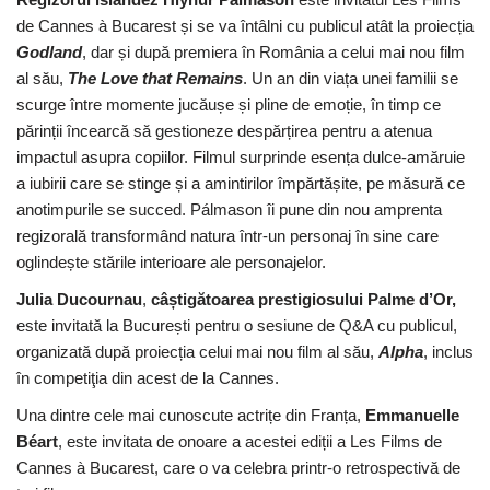
de Cannes à Bucarest și se va întâlni cu publicul atât la proiecția
Godland
, dar și după premiera în România a celui mai nou film
al său,
The Love that Remains
. Un an din viața unei familii se
scurge între momente jucăușe și pline de emoție, în timp ce
părinții încearcă să gestioneze despărțirea pentru a atenua
impactul asupra copiilor. Filmul surprinde esența dulce-amăruie
a iubirii care se stinge și a amintirilor împărtășite, pe măsură ce
anotimpurile se succed. Pálmason îi pune din nou amprenta
regizorală transformând natura într-un personaj în sine care
oglindește stările interioare ale personajelor.
Julia Ducournau
,
câștigătoarea prestigiosului Palme d’Or,
este invitată la București pentru o sesiune de Q&A cu publicul,
organizată după proiecția celui mai nou film al său,
Alpha
, inclus
în competiţia din acest de la Cannes.
Una dintre cele mai cunoscute actrițe din Franța,
Emmanuelle
Béart
, este invitata de onoare a acestei ediții a Les Films de
Cannes à Bucarest, care o va celebra printr-o retrospectivă de