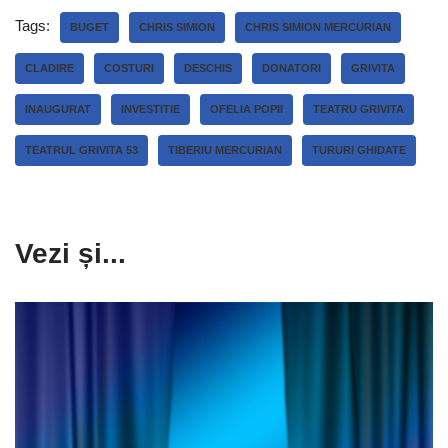
Tags:
BUGET
CHRIS SIMION
CHRIS SIMION MERCURIAN
CLADIRE
COSTURI
DESCHIS
DONATORI
GRIVITA
INAUGURAT
INVESTITIE
OFELIA POPII
TEATRU GRIVITA
TEATRUL GRIVITA 53
TIBERIU MERCURIAN
TURURI GHIDATE
Vezi și...