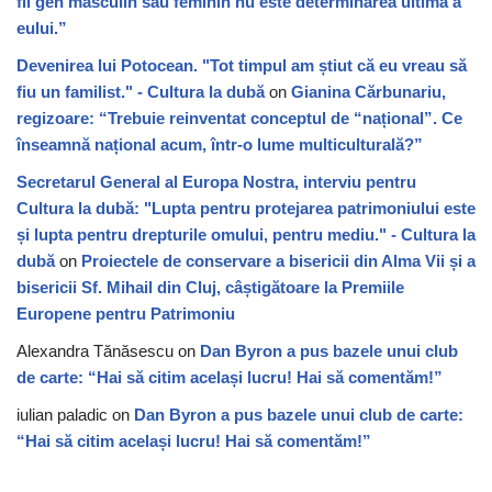
fii gen masculin sau feminin nu este determinarea ultimă a
eului.”
Devenirea lui Potocean. "Tot timpul am știut că eu vreau să
fiu un familist." - Cultura la dubă
on
Gianina Cărbunariu,
regizoare: “Trebuie reinventat conceptul de “național”. Ce
înseamnă național acum, într-o lume multiculturală?”
Secretarul General al Europa Nostra, interviu pentru
Cultura la dubă: "Lupta pentru protejarea patrimoniului este
și lupta pentru drepturile omului, pentru mediu." - Cultura la
dubă
on
Proiectele de conservare a bisericii din Alma Vii și a
bisericii Sf. Mihail din Cluj, câștigătoare la Premiile
Europene pentru Patrimoniu
Alexandra Tănăsescu
on
Dan Byron a pus bazele unui club
de carte: “Hai să citim același lucru! Hai să comentăm!”
iulian paladic
on
Dan Byron a pus bazele unui club de carte:
“Hai să citim același lucru! Hai să comentăm!”