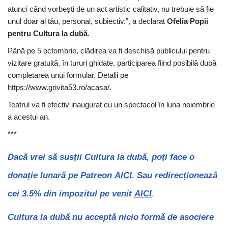
atunci când vorbești de un act artistic calitativ, nu trebuie să fie
unul doar al tău, personal, subiectiv.”, a declarat
Ofelia Popii
pentru Cultura la dubă
.
Până pe 5 octombrie, clădirea va fi deschisă publicului pentru
vizitare gratuită, în tururi ghidate, participarea fiind posibilă după
completarea unui formular. Detalii pe
https://www.grivita53.ro/acasa/.
Teatrul va fi efectiv inaugurat cu un spectacol în luna noiembrie
a acestui an.
***
Dacă vrei să susții Cultura la dubă, poți face o
donație lunară pe Patreon
AICI
. Sau redirecționează
cei 3.5% din impozitul pe venit
AICI
.
Cultura la dubă nu acceptă nicio formă de asociere