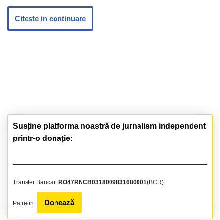
Citeste in continuare
Susține platforma noastră de jurnalism independent
printr-o donație:
Transfer Bancar:
RO47RNCB0318009831680001
(BCR)
Donează
Patreon: