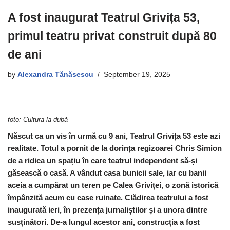
A fost inaugurat Teatrul Grivița 53,
primul teatru privat construit după 80
de ani
by
Alexandra Tănăsescu
September 19, 2025
foto: Cultura la dubă
Născut ca un vis în urmă cu 9 ani, Teatrul Grivița 53 este azi
realitate. Totul a pornit de la dorința regizoarei Chris Simion
de a ridica un spațiu în care teatrul independent să-și
găsească o casă. A vândut casa bunicii sale, iar cu banii
aceia a cumpărat un teren pe Calea Griviței, o zonă istorică
împânzită acum cu case ruinate. Clădirea teatrului a fost
inaugurată ieri, în prezența jurnaliștilor și a unora dintre
susținători. De-a lungul acestor ani, construcția a fost