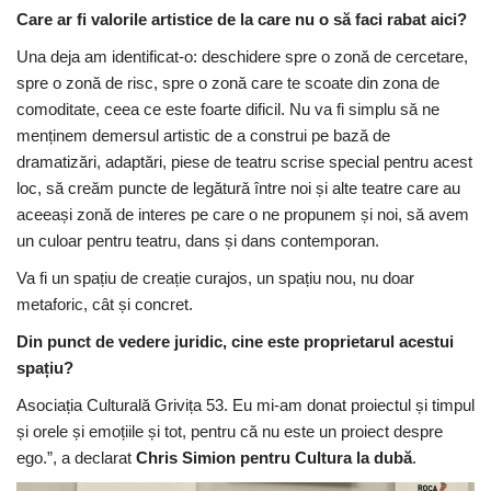
Care ar fi valorile artistice de la care nu o să faci rabat aici?
Una deja am identificat-o: deschidere spre o zonă de cercetare,
spre o zonă de risc, spre o zonă care te scoate din zona de
comoditate, ceea ce este foarte dificil. Nu va fi simplu să ne
menținem demersul artistic de a construi pe bază de
dramatizări, adaptări, piese de teatru scrise special pentru acest
loc, să creăm puncte de legătură între noi și alte teatre care au
aceeași zonă de interes pe care o ne propunem și noi, să avem
un culoar pentru teatru, dans și dans contemporan.
Va fi un spațiu de creație curajos, un spațiu nou, nu doar
metaforic, cât și concret.
Din punct de vedere juridic, cine este proprietarul acestui
spațiu?
Asociația Culturală Grivița 53. Eu mi-am donat proiectul și timpul
și orele și emoțiile și tot, pentru că nu este un proiect despre
ego.”, a declarat
Chris Simion pentru Cultura la dubă
.