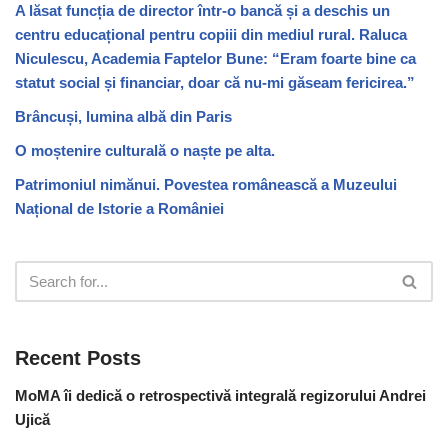
A lăsat funcția de director într-o bancă și a deschis un
centru educațional pentru copiii din mediul rural. Raluca
Niculescu, Academia Faptelor Bune: “Eram foarte bine ca
statut social și financiar, doar că nu-mi găseam fericirea.”
Brâncuși, lumina albă din Paris
O moștenire culturală o naște pe alta.
Patrimoniul nimănui. Povestea românească a Muzeului
Național de Istorie a României
Recent Posts
MoMA îi dedică o retrospectivă integrală regizorului Andrei
Ujică