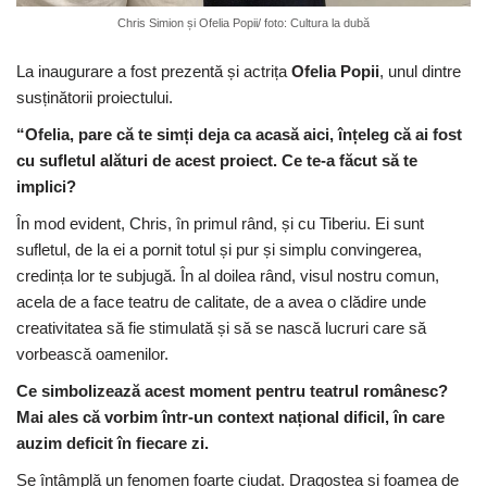
Chris Simion și Ofelia Popii/ foto: Cultura la dubă
La inaugurare a fost prezentă și actrița
Ofelia Popii
, unul dintre
susținătorii proiectului.
“Ofelia, pare că te simți deja ca acasă aici, înțeleg că ai fost
cu sufletul alături de acest proiect. Ce te-a făcut să te
implici?
În mod evident, Chris, în primul rând, și cu Tiberiu. Ei sunt
sufletul, de la ei a pornit totul și pur și simplu convingerea,
credința lor te subjugă. În al doilea rând, visul nostru comun,
acela de a face teatru de calitate, de a avea o clădire unde
creativitatea să fie stimulată și să se nască lucruri care să
vorbească oamenilor.
Ce simbolizează acest moment pentru teatrul românesc?
Mai ales că vorbim într-un context național dificil, în care
auzim deficit în fiecare zi.
Se întâmplă un fenomen foarte ciudat. Dragostea și foamea de