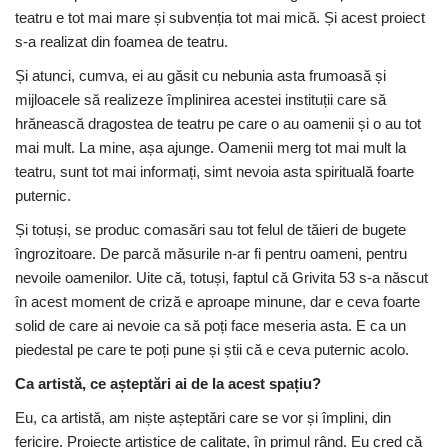
teatru e tot mai mare și subvenția tot mai mică. Și acest proiect
s-a realizat din foamea de teatru.
Și atunci, cumva, ei au găsit cu nebunia asta frumoasă și
mijloacele să realizeze împlinirea acestei instituții care să
hrănească dragostea de teatru pe care o au oamenii și o au tot
mai mult. La mine, așa ajunge. Oamenii merg tot mai mult la
teatru, sunt tot mai informați, simt nevoia asta spirituală foarte
puternic.
Și totuși, se produc comasări sau tot felul de tăieri de bugete
îngrozitoare. De parcă măsurile n-ar fi pentru oameni, pentru
nevoile oamenilor. Uite că, totuși, faptul că Grivita 53 s-a născut
în acest moment de criză e aproape minune, dar e ceva foarte
solid de care ai nevoie ca să poți face meseria asta. E ca un
piedestal pe care te poți pune și știi că e ceva puternic acolo.
Ca artistă, ce așteptări ai de la acest spațiu?
Eu, ca artistă, am niște așteptări care se vor și împlini, din
fericire. Proiecte artistice de calitate, în primul rând. Eu cred că