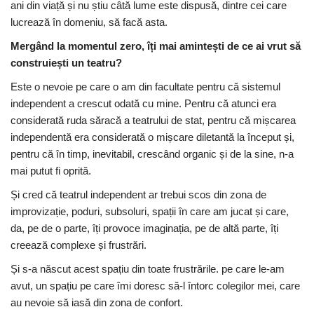
ani din viață și nu știu câtă lume este dispusă, dintre cei care
lucrează în domeniu, să facă asta.
Mergând la momentul zero, îți mai amintești de ce ai vrut să
construiești un teatru?
Este o nevoie pe care o am din facultate pentru că sistemul
independent a crescut odată cu mine. Pentru că atunci era
considerată ruda săracă a teatrului de stat, pentru că mișcarea
independentă era considerată o mișcare diletantă la început și,
pentru că în timp, inevitabil, crescând organic și de la sine, n-a
mai putut fi oprită.
Și cred că teatrul independent ar trebui scos din zona de
improvizație, poduri, subsoluri, spații în care am jucat și care,
da, pe de o parte, îți provoce imaginația, pe de altă parte, îți
creează complexe și frustrări.
Și s-a născut acest spațiu din toate frustrările. pe care le-am
avut, un spațiu pe care îmi doresc să-l întorc colegilor mei, care
au nevoie să iasă din zona de confort.