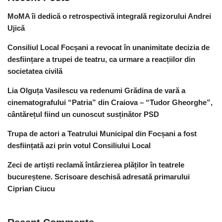
MoMA îi dedică o retrospectivă integrală regizorului Andrei
Ujică
Consiliul Local Focșani a revocat în unanimitate decizia de
desființare a trupei de teatru, ca urmare a reacțiilor din
societatea civilă
Lia Olguța Vasilescu va redenumi Grădina de vară a
cinematografului “Patria” din Craiova – “Tudor Gheorghe”,
cântărețul fiind un cunoscut susținător PSD
Trupa de actori a Teatrului Municipal din Focșani a fost
desființată azi prin votul Consiliului Local
Zeci de artiști reclamă întârzierea plăților în teatrele
bucureștene. Scrisoare deschisă adresată primarului
Ciprian Ciucu