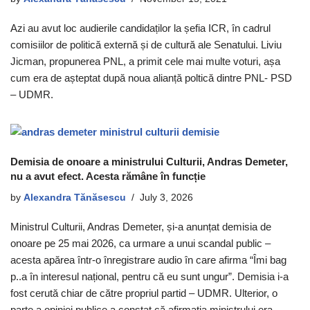
Azi au avut loc audierile candidaților la șefia ICR, în cadrul
comisiilor de politică externă și de cultură ale Senatului. Liviu
Jicman, propunerea PNL, a primit cele mai multe voturi, așa
cum era de așteptat după noua alianță poltică dintre PNL- PSD
– UDMR.
Demisia de onoare a ministrului Culturii, Andras Demeter,
nu a avut efect. Acesta rămâne în funcție
by
Alexandra Tănăsescu
July 3, 2026
Ministrul Culturii, Andras Demeter, și-a anunțat demisia de
onoare pe 25 mai 2026, ca urmare a unui scandal public –
acesta apărea într-o înregistrare audio în care afirma “Îmi bag
p..a în interesul național, pentru că eu sunt ungur”. Demisia i-a
fost cerută chiar de către propriul partid – UDMR. Ulterior, o
parte a opiniei publice a constat că afirmația ministrului era