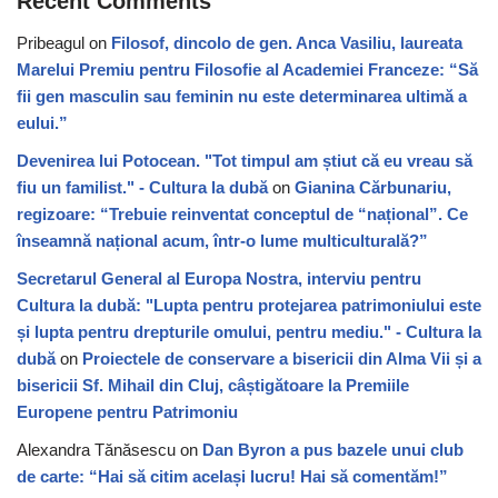
Recent Comments
Pribeagul
on
Filosof, dincolo de gen. Anca Vasiliu, laureata
Marelui Premiu pentru Filosofie al Academiei Franceze: “Să
fii gen masculin sau feminin nu este determinarea ultimă a
eului.”
Devenirea lui Potocean. "Tot timpul am știut că eu vreau să
fiu un familist." - Cultura la dubă
on
Gianina Cărbunariu,
regizoare: “Trebuie reinventat conceptul de “național”. Ce
înseamnă național acum, într-o lume multiculturală?”
Secretarul General al Europa Nostra, interviu pentru
Cultura la dubă: "Lupta pentru protejarea patrimoniului este
și lupta pentru drepturile omului, pentru mediu." - Cultura la
dubă
on
Proiectele de conservare a bisericii din Alma Vii și a
bisericii Sf. Mihail din Cluj, câștigătoare la Premiile
Europene pentru Patrimoniu
Alexandra Tănăsescu
on
Dan Byron a pus bazele unui club
de carte: “Hai să citim același lucru! Hai să comentăm!”