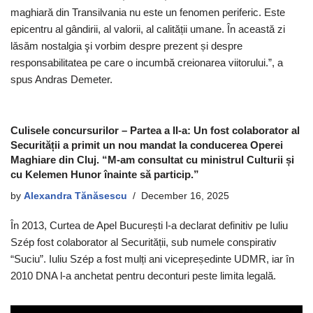
maghiară din Transilvania nu este un fenomen periferic. Este
epicentru al gândirii, al valorii, al calității umane. În această zi
lǎsǎm nostalgia şi vorbim despre prezent și despre
responsabilitatea pe care o incumbă creionarea viitorului.”, a
spus Andras Demeter.
Culisele concursurilor – Partea a II-a: Un fost colaborator al
Securității a primit un nou mandat la conducerea Operei
Maghiare din Cluj. “M-am consultat cu ministrul Culturii și
cu Kelemen Hunor înainte să particip.”
by
Alexandra Tănăsescu
December 16, 2025
În 2013, Curtea de Apel București l-a declarat definitiv pe Iuliu
Szép fost colaborator al Securității, sub numele conspirativ
“Suciu”. Iuliu Szép a fost mulți ani vicepreședinte UDMR, iar în
2010 DNA l-a anchetat pentru deconturi peste limita legală.