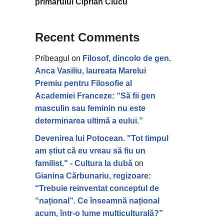
primarului Ciprian Ciucu
Recent Comments
Pribeagul
on
Filosof, dincolo de gen.
Anca Vasiliu, laureata Marelui
Premiu pentru Filosofie al
Academiei Franceze: “Să fii gen
masculin sau feminin nu este
determinarea ultimă a eului.”
Devenirea lui Potocean. "Tot timpul
am știut că eu vreau să fiu un
familist." - Cultura la dubă
on
Gianina Cărbunariu, regizoare:
“Trebuie reinventat conceptul de
“național”. Ce înseamnă național
acum, într-o lume multiculturală?”