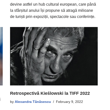
devine astfel un hub cultural european, care până
la sfârșitul anului își propune să atragă milioane
de turiști prin expoziții, spectacole sau conferințe.
Retrospectivă Kieślowski la TIFF 2022
i
by
Alexandra Tănăsescu
February 9, 2022