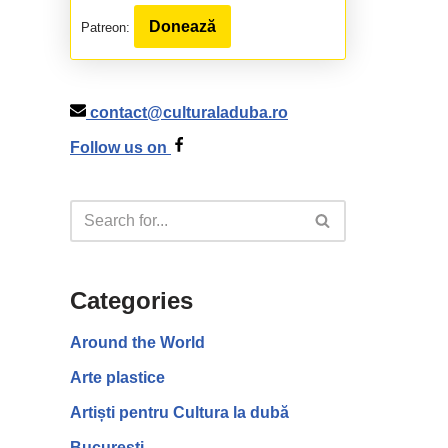
Donează
Patreon:
contact@culturaladuba.ro
Follow us on
Categories
Around the World
Arte plastice
Artiști pentru Cultura la dubă
București