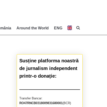
mânia
Around the World
ENG
Susține platforma noastră
de jurnalism independent
printr-o donație:
Transfer Bancar:
RO47RNCB0318009831680001
(BCR)