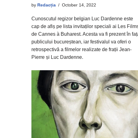
by
Redacția
October 14, 2022
Cunoscutul regizor belgian Luc Dardenne este
cap de afiș pe lista invitaților speciali ai Les Film
de Cannes à Buharest. Acesta va fi prezent în faț
publicului bucureștean, iar festivalul va oferi o
retrospectivă a filmelor realizate de frații Jean-
Pierre și Luc Dardenne.