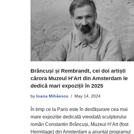
Brâncuși și Rembrandt, cei doi artiști
cărora Muzeul H’Art din Amsterdam le
dedică mari expoziții în 2025
by
Ioana Mihăescu
May 14, 2024
În timp ce la Paris este în desfășurare cea mai
mare expoziție dedicată vreodată sculptorului
român Constantin Brâncuși, Muzeul H’Art (fost
Hermitage) din Amsterdam a anunțat programul