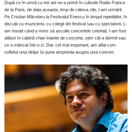
După ce în urmă cu trei ani ne-a primit în culisele Radio France
de la Paris, de data aceasta, timp de câteva zile, l-am urmărit
Pe Cristian Măcelaru la Festivalul Enescu în timpul repetițiilor, în
discuții cu muzicienii, cu colegii din festival sau cu spectatorii. L-
am însoțit când a mers să asculte concertele celorlați. I-am fost
alături în cabină chiar înainte de concerte, știm cât a dormit sau
ce a mâncat într-o zi. Dar, cel mai important, am aflat cum
sufletul unui dirijor își pune amprenta asupra unui concert.