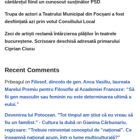
cântărețul fiind un cunoscut susținător PSD
Trupa de actori a Teatrului Municipal din Focșani a fost
desființată azi prin votul Consiliului Local
Zeci de artiști reclamă întârzierea plăților în teatrele
bucureștene. Scrisoare deschisă adresată primarului
Ciprian Ciucu
Recent Comments
Pribeagul
on
Filosof, dincolo de gen. Anca Vasiliu, laureata
Marelui Premiu pentru Filosofie al Academiei Franceze: “Să
fii gen masculin sau feminin nu este determinarea ultimă a
eului.”
Devenirea lui Potocean. "Tot timpul am știut că eu vreau să
fiu un familist." - Cultura la dubă
on
Gianina Cărbunariu,
regizoare: “Trebuie reinventat conceptul de “național”. Ce
înseamnă național acum, într-o lume multiculturală?”