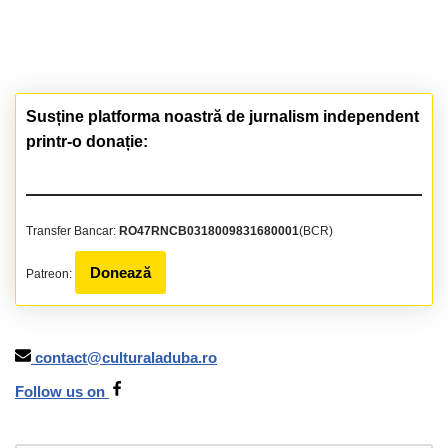
Susține platforma noastră de jurnalism independent
printr-o donație:
Transfer Bancar:
RO47RNCB0318009831680001
(BCR)
Donează
Patreon:
contact@culturaladuba.ro
Follow us on