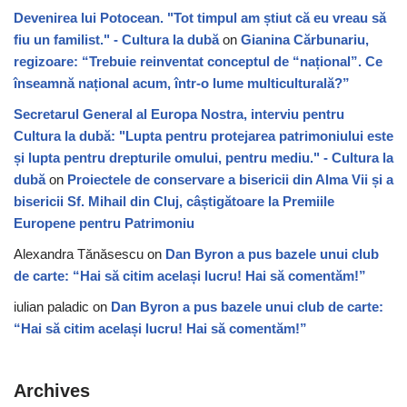
Devenirea lui Potocean. "Tot timpul am știut că eu vreau să
fiu un familist." - Cultura la dubă
on
Gianina Cărbunariu,
regizoare: “Trebuie reinventat conceptul de “național”. Ce
înseamnă național acum, într-o lume multiculturală?”
Secretarul General al Europa Nostra, interviu pentru
Cultura la dubă: "Lupta pentru protejarea patrimoniului este
și lupta pentru drepturile omului, pentru mediu." - Cultura la
dubă
on
Proiectele de conservare a bisericii din Alma Vii și a
bisericii Sf. Mihail din Cluj, câștigătoare la Premiile
Europene pentru Patrimoniu
Alexandra Tănăsescu
on
Dan Byron a pus bazele unui club
de carte: “Hai să citim același lucru! Hai să comentăm!”
iulian paladic
on
Dan Byron a pus bazele unui club de carte:
“Hai să citim același lucru! Hai să comentăm!”
Archives