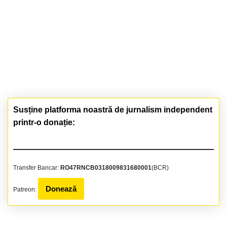
Susține platforma noastră de jurnalism independent
printr-o donație:
Transfer Bancar:
RO47RNCB0318009831680001
(BCR)
Donează
Patreon: