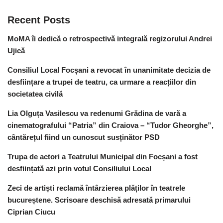
Recent Posts
MoMA îi dedică o retrospectivă integrală regizorului Andrei
Ujică
Consiliul Local Focșani a revocat în unanimitate decizia de
desființare a trupei de teatru, ca urmare a reacțiilor din
societatea civilă
Lia Olguța Vasilescu va redenumi Grădina de vară a
cinematografului “Patria” din Craiova – “Tudor Gheorghe”,
cântărețul fiind un cunoscut susținător PSD
Trupa de actori a Teatrului Municipal din Focșani a fost
desființată azi prin votul Consiliului Local
Zeci de artiști reclamă întârzierea plăților în teatrele
bucureștene. Scrisoare deschisă adresată primarului
Ciprian Ciucu