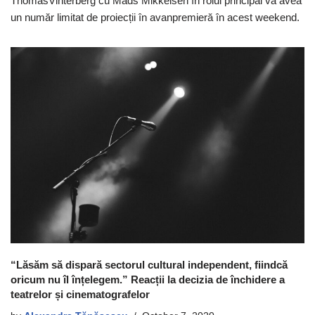
ThomasVinterberg cu Mads Mikkelsen în rolul principal va avea
un număr limitat de proiecții în avanpremieră în acest weekend.
“Lăsăm să dispară sectorul cultural independent, fiindcă
oricum nu îl înțelegem.” Reacții la decizia de închidere a
teatrelor și cinematografelor