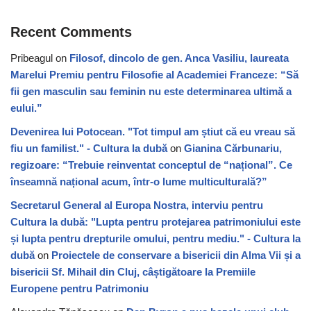
Recent Comments
Pribeagul
on
Filosof, dincolo de gen. Anca Vasiliu, laureata
Marelui Premiu pentru Filosofie al Academiei Franceze: “Să
fii gen masculin sau feminin nu este determinarea ultimă a
eului.”
Devenirea lui Potocean. "Tot timpul am știut că eu vreau să
fiu un familist." - Cultura la dubă
on
Gianina Cărbunariu,
regizoare: “Trebuie reinventat conceptul de “național”. Ce
înseamnă național acum, într-o lume multiculturală?”
Secretarul General al Europa Nostra, interviu pentru
Cultura la dubă: "Lupta pentru protejarea patrimoniului este
și lupta pentru drepturile omului, pentru mediu." - Cultura la
dubă
on
Proiectele de conservare a bisericii din Alma Vii și a
bisericii Sf. Mihail din Cluj, câștigătoare la Premiile
Europene pentru Patrimoniu