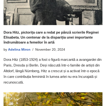
Dora Hitz, pictorița care a redat pe pânză scrierile Reginei
Elisabeta. Un centenar de la dispariția unei importante
îndrumătoare a femeilor în artă
by
Adelina Miron
November 20, 2024
Dora Hitz (1853-1924) a fost o figură marcantă a avangardei din
Paris, Dresda și Berlin. Deși născută într-o familie de artiști din
Altdorf, lângă Nürnberg, Hitz a crescut și a activat într-o epocă
în care contribuția feminină în lumea artei nu era încurajată și
recunoscută.