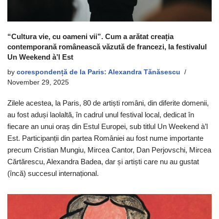
“Cultura vie, cu oameni vii”. Cum a arătat creația
contemporană românească văzută de francezi, la festivalul
Un Weekend à’l Est
by
corespondență de la Paris: Alexandra Tănăsescu
November 29, 2025
Zilele acestea, la Paris, 80 de artiști români, din diferite domenii,
au fost aduși laolaltă, în cadrul unul festival local, dedicat în
fiecare an unui oraș din Estul Europei, sub titlul Un Weekend à’l
Est. Participanții din partea României au fost nume importante
precum Cristian Mungiu, Mircea Cantor, Dan Perjovschi, Mircea
Cărtărescu, Alexandra Badea, dar și artiști care nu au gustat
(încă) succesul internațional.