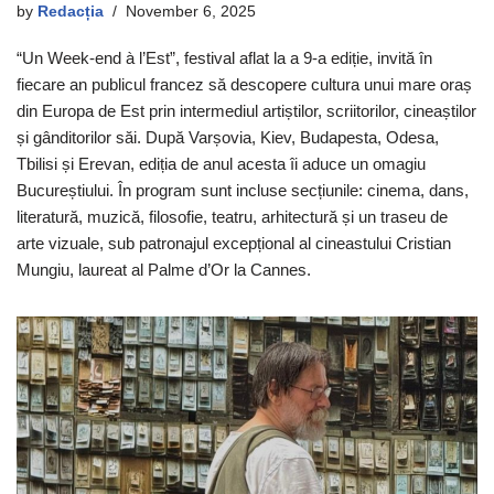
by
Redacția
November 6, 2025
“Un Week-end à l’Est”, festival aflat la a 9-a ediție, invită în
fiecare an publicul francez să descopere cultura unui mare oraș
din Europa de Est prin intermediul artiștilor, scriitorilor, cineaștilor
și gânditorilor săi. După Varșovia, Kiev, Budapesta, Odesa,
Tbilisi și Erevan, ediția de anul acesta îi aduce un omagiu
Bucureștiului. În program sunt incluse secțiunile: cinema, dans,
literatură, muzică, filosofie, teatru, arhitectură și un traseu de
arte vizuale, sub patronajul excepțional al cineastului Cristian
Mungiu, laureat al Palme d’Or la Cannes.