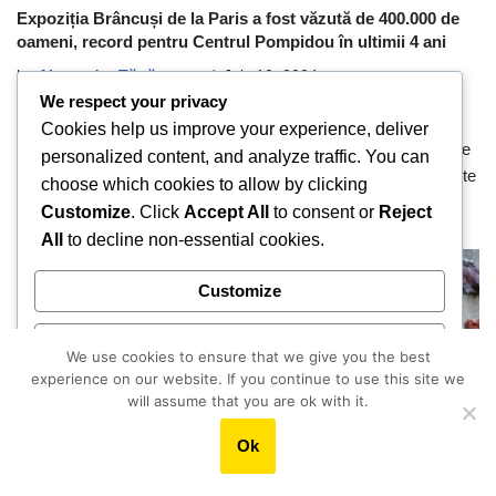
Expoziția Brâncuși de la Paris a fost văzută de 400.000 de
oameni, record pentru Centrul Pompidou în ultimii 4 ani
by
Alexandra Tănăsescu
July 10, 2024
We respect your privacy
Cea mai mare expoziție dedicată lui Constantin Brâncuși,
Cookies help us improve your experience, deliver
deschisă la Centrul Pompidou din Paris între 27 martie și 1 iulie
personalized content, and analyze traffic. You can
2024, a adunat 390.498 de vizitatori, potrivit informațiilor obținute
choose which cookies to allow by clicking
de Cultura la dubă de la organizatori.
Customize
. Click
Accept All
to consent or
Reject
All
to decline non-essential cookies.
Customize
Reject All
We use cookies to ensure that we give you the best
experience on our website. If you continue to use this site we
Accept All
will assume that you are ok with it.
Ok
Powered by