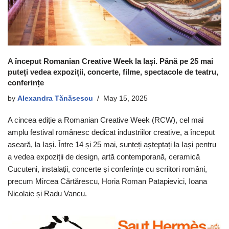
A început Romanian Creative Week la Iași. Până pe 25 mai
puteți vedea expoziții, concerte, filme, spectacole de teatru,
conferințe
by
Alexandra Tănăsescu
May 15, 2025
A cincea ediție a Romanian Creative Week (RCW), cel mai
amplu festival românesc dedicat industriilor creative, a început
aseară, la Iași. Între 14 și 25 mai, sunteți așteptați la Iași pentru
a vedea expoziții de design, artă contemporană, ceramică
Cucuteni, instalații, concerte și conferințe cu scriitori români,
precum Mircea Cărtărescu, Horia Roman Patapievici, Ioana
Nicolaie și Radu Vancu.