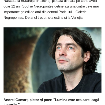
Născută la București în 1964 și plecată din țară pe când avea
doar 12 ani, Sophie Negropontes deține azi una dintre cele mai
importante galerii de artă din centrul Parisului – Galerie
Negropontes. De anul trecut, s-a extins și la Veneția.
Andrei Gamarț, pictor și poet: “Lumina este cea care leagă
lucrurile.”