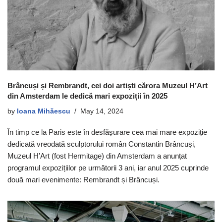
Brâncuși și Rembrandt, cei doi artiști cărora Muzeul H’Art
din Amsterdam le dedică mari expoziții în 2025
by
Ioana Mihăescu
May 14, 2024
În timp ce la Paris este în desfășurare cea mai mare expoziție
dedicată vreodată sculptorului român Constantin Brâncuși,
Muzeul H’Art (fost Hermitage) din Amsterdam a anunțat
programul expozițiilor pe următorii 3 ani, iar anul 2025 cuprinde
două mari evenimente: Rembrandt și Brâncuși.