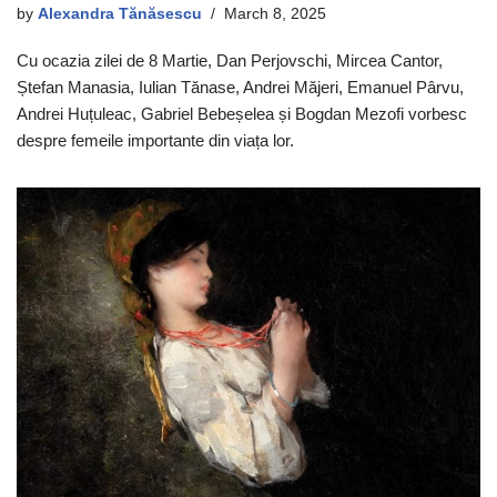
by
Alexandra Tănăsescu
March 8, 2025
Cu ocazia zilei de 8 Martie, Dan Perjovschi, Mircea Cantor,
Ștefan Manasia, Iulian Tănase, Andrei Măjeri, Emanuel Pârvu,
Andrei Huțuleac, Gabriel Bebeșelea și Bogdan Mezofi vorbesc
despre femeile importante din viața lor.