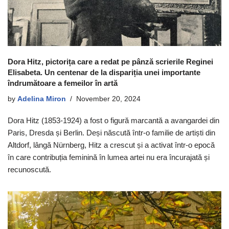
Dora Hitz, pictorița care a redat pe pânză scrierile Reginei
Elisabeta. Un centenar de la dispariția unei importante
îndrumătoare a femeilor în artă
by
Adelina Miron
November 20, 2024
Dora Hitz (1853-1924) a fost o figură marcantă a avangardei din
Paris, Dresda și Berlin. Deși născută într-o familie de artiști din
Altdorf, lângă Nürnberg, Hitz a crescut și a activat într-o epocă
în care contribuția feminină în lumea artei nu era încurajată și
recunoscută.