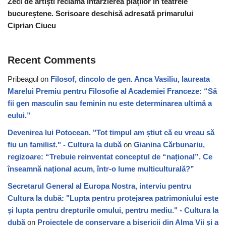
Zeci de artiști reclamă întârzierea plăților în teatrele
bucureștene. Scrisoare deschisă adresată primarului
Ciprian Ciucu
Recent Comments
Pribeagul
on
Filosof, dincolo de gen. Anca Vasiliu, laureata
Marelui Premiu pentru Filosofie al Academiei Franceze: “Să
fii gen masculin sau feminin nu este determinarea ultimă a
eului.”
Devenirea lui Potocean. "Tot timpul am știut că eu vreau să
fiu un familist." - Cultura la dubă
on
Gianina Cărbunariu,
regizoare: “Trebuie reinventat conceptul de “național”. Ce
înseamnă național acum, într-o lume multiculturală?”
Secretarul General al Europa Nostra, interviu pentru
Cultura la dubă: "Lupta pentru protejarea patrimoniului este
și lupta pentru drepturile omului, pentru mediu." - Cultura la
dubă
on
Proiectele de conservare a bisericii din Alma Vii și a