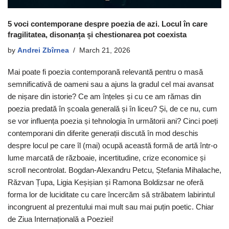
5 voci contemporane despre poezia de azi. Locul în care
fragilitatea, disonanța și chestionarea pot coexista
by
Andrei Zbîrnea
March 21, 2026
Mai poate fi poezia contemporană relevantă pentru o masă
semnificativă de oameni sau a ajuns la gradul cel mai avansat
de nișare din istorie? Ce am înțeles și cu ce am rămas din
poezia predată în școala generală și în liceu? Și, de ce nu, cum
se vor influența poezia și tehnologia în următorii ani? Cinci poeți
contemporani din diferite generații discută în mod deschis
despre locul pe care îl (mai) ocupă această formă de artă într-o
lume marcată de războaie, incertitudine, crize economice și
scroll necontrolat. Bogdan-Alexandru Petcu, Ștefania Mihalache,
Răzvan Țupa, Ligia Keșișian și Ramona Boldizsar ne oferă
forma lor de luciditate cu care încercăm să străbatem labirintul
incongruent al prezentului mai mult sau mai puțin poetic. Chiar
de Ziua Internațională a Poeziei!