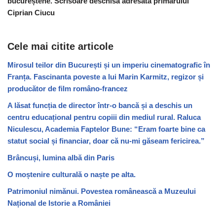
bucureștene. Scrisoare deschisă adresată primarului
Ciprian Ciucu
Cele mai citite articole
Mirosul teilor din București și un imperiu cinematografic în
Franța. Fascinanta poveste a lui Marin Karmitz, regizor și
producător de film româno-francez
A lăsat funcția de director într-o bancă și a deschis un
centru educațional pentru copiii din mediul rural. Raluca
Niculescu, Academia Faptelor Bune: “Eram foarte bine ca
statut social și financiar, doar că nu-mi găseam fericirea.”
Brâncuși, lumina albă din Paris
O moștenire culturală o naște pe alta.
Patrimoniul nimănui. Povestea românească a Muzeului
Național de Istorie a României