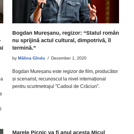
Bogdan Mureșanu, regizor: “Statul român
nu sprijină actul cultural, dimpotrivă, îl
-
termină.”
ai
by
Mălina Gîndu
December 1, 2020
Bogdan Mureșanu este regizor de film, producător
și scenarist, recunoscut la nivel internațional
ea
pentru scurtmetrajul ”Cadoul de Crăciun”.
se
i
Marele Picnic va fi anul acesta Micul