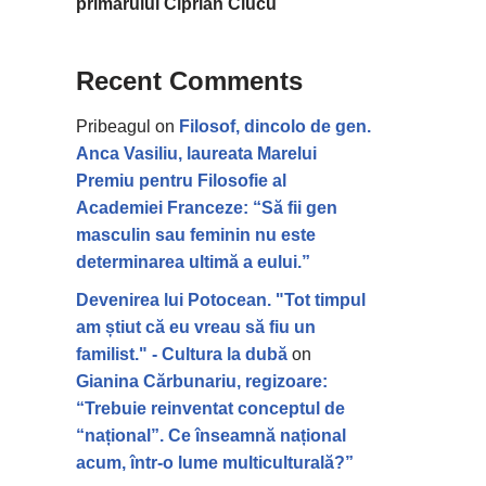
primarului Ciprian Ciucu
Recent Comments
Pribeagul
on
Filosof, dincolo de gen.
Anca Vasiliu, laureata Marelui
Premiu pentru Filosofie al
Academiei Franceze: “Să fii gen
masculin sau feminin nu este
determinarea ultimă a eului.”
Devenirea lui Potocean. "Tot timpul
am știut că eu vreau să fiu un
familist." - Cultura la dubă
on
Gianina Cărbunariu, regizoare:
“Trebuie reinventat conceptul de
“național”. Ce înseamnă național
acum, într-o lume multiculturală?”