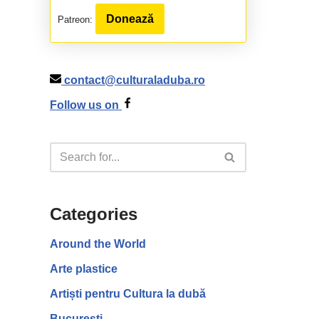
Donează
Patreon:
contact@culturaladuba.ro
Follow us on
Categories
Around the World
Arte plastice
Artiști pentru Cultura la dubă
București