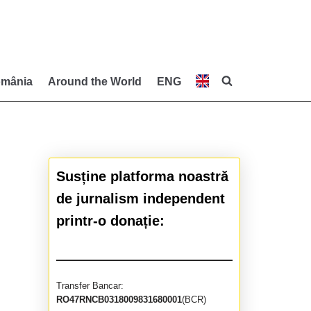
mânia
Around the World
ENG
Susține platforma noastră
de jurnalism independent
printr-o donație:
Transfer Bancar:
RO47RNCB0318009831680001
(BCR)