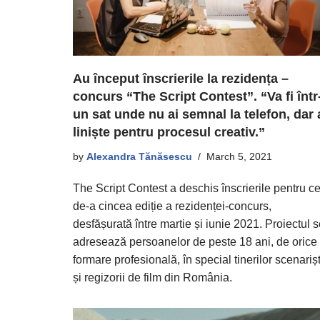
Au început înscrierile la rezidența –
concurs “The Script Contest”. “Va fi într
un sat unde nu ai semnal la telefon, dar 
liniște pentru procesul creativ.”
by
Alexandra Tănăsescu
March 5, 2021
The Script Contest a deschis înscrierile pentru c
de-a cincea ediție a rezidenței-concurs,
desfășurată între martie și iunie 2021. Proiectul 
adresează persoanelor de peste 18 ani, de orice
formare profesională, în special tinerilor scenarișt
și regizorii de film din România.