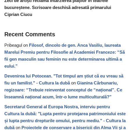
Zeci de artiști reclamă întârzierea plăților în teatrele
bucureștene. Scrisoare deschisă adresată primarului
Ciprian Ciucu
Recent Comments
Pribeagul
on
Filosof, dincolo de gen. Anca Vasiliu, laureata
Marelui Premiu pentru Filosofie al Academiei Franceze: “Să
fii gen masculin sau feminin nu este determinarea ultimă a
eului.”
Devenirea lui Potocean. "Tot timpul am știut că eu vreau să
fiu un familist." - Cultura la dubă
on
Gianina Cărbunariu,
regizoare: “Trebuie reinventat conceptul de “național”. Ce
înseamnă național acum, într-o lume multiculturală?”
Secretarul General al Europa Nostra, interviu pentru
Cultura la dubă: "Lupta pentru protejarea patrimoniului este
și lupta pentru drepturile omului, pentru mediu." - Cultura la
dubă
on
Proiectele de conservare a bisericii din Alma Vii și a