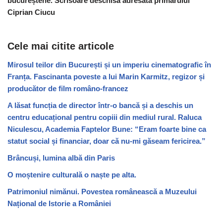
bucureștene. Scrisoare deschisă adresată primarului
Ciprian Ciucu
Cele mai citite articole
Mirosul teilor din București și un imperiu cinematografic în
Franța. Fascinanta poveste a lui Marin Karmitz, regizor și
producător de film româno-francez
A lăsat funcția de director într-o bancă și a deschis un
centru educațional pentru copiii din mediul rural. Raluca
Niculescu, Academia Faptelor Bune: “Eram foarte bine ca
statut social și financiar, doar că nu-mi găseam fericirea.”
Brâncuși, lumina albă din Paris
O moștenire culturală o naște pe alta.
Patrimoniul nimănui. Povestea românească a Muzeului
Național de Istorie a României