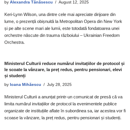
by
Alexandra Tănăsescu
August 12, 2025
Keri-Lynn Wilson, una dintre cele mai apreciate dirijoare din
lume, o prezență obișnuită la Metropolitan Opera din New York
și pe alte scene mari ale lumii, este totodată fondatoarea unei
orchestre născute din trauma războiului – Ukrainian Freedom
Orchestra.
Ministerul Culturii reduce numărul invitațiilor de protocol și
le scoate la vânzare, la preț redus, pentru pensionari, elevi
și studenți
by
Ioana Mihăescu
July 28, 2025
Ministerul Culturii a anunțat printr-un comunicat de presă că va
limita numărul invitațiilor de protocol la evenimentele publice
organizate de instituțiile aflate în subordinea sa, iar acestea vor fi
scoase la vânzare, la preț redus, pentru pensionari și studenți.