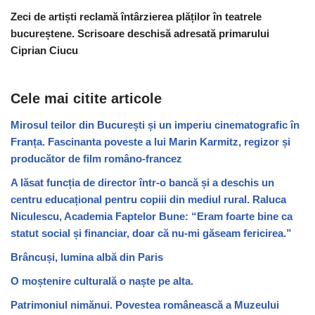
Zeci de artiști reclamă întârzierea plăților în teatrele
bucureștene. Scrisoare deschisă adresată primarului
Ciprian Ciucu
Cele mai citite articole
Mirosul teilor din București și un imperiu cinematografic în
Franța. Fascinanta poveste a lui Marin Karmitz, regizor și
producător de film româno-francez
A lăsat funcția de director într-o bancă și a deschis un
centru educațional pentru copiii din mediul rural. Raluca
Niculescu, Academia Faptelor Bune: “Eram foarte bine ca
statut social și financiar, doar că nu-mi găseam fericirea.”
Brâncuși, lumina albă din Paris
O moștenire culturală o naște pe alta.
Patrimoniul nimănui. Povestea românească a Muzeului