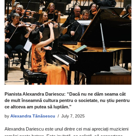
Pianista Alexandra Dariescu: “Dacă nu ne dăm seama cât
de mult înseamnă cultura pentru o societate, nu știu pentru
ce altceva am putea să luptăm.”
by
Alexandra Tănăsescu
July 7, 2025
Alexandra Dariescu este unul dintre cei mai apreciați muzicieni