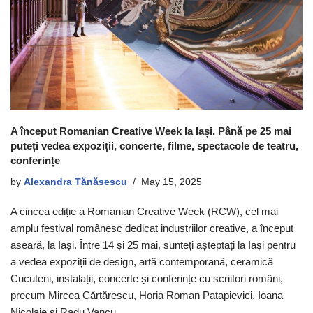
A început Romanian Creative Week la Iași. Până pe 25 mai
puteți vedea expoziții, concerte, filme, spectacole de teatru,
conferințe
by
Alexandra Tănăsescu
May 15, 2025
A cincea ediție a Romanian Creative Week (RCW), cel mai
amplu festival românesc dedicat industriilor creative, a început
aseară, la Iași. Între 14 și 25 mai, sunteți așteptați la Iași pentru
a vedea expoziții de design, artă contemporană, ceramică
Cucuteni, instalații, concerte și conferințe cu scriitori români,
precum Mircea Cărtărescu, Horia Roman Patapievici, Ioana
Nicolaie și Radu Vancu.