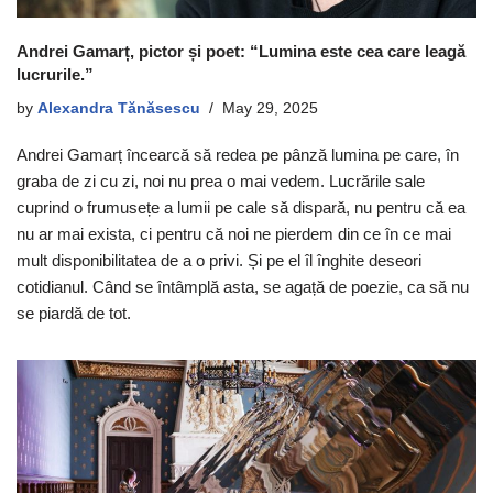
Andrei Gamarț, pictor și poet: “Lumina este cea care leagă
lucrurile.”
by
Alexandra Tănăsescu
May 29, 2025
Andrei Gamarț încearcă să redea pe pânză lumina pe care, în
graba de zi cu zi, noi nu prea o mai vedem. Lucrările sale
cuprind o frumusețe a lumii pe cale să dispară, nu pentru că ea
nu ar mai exista, ci pentru că noi ne pierdem din ce în ce mai
mult disponibilitatea de a o privi. Și pe el îl înghite deseori
cotidianul. Când se întâmplă asta, se agață de poezie, ca să nu
se piardă de tot.