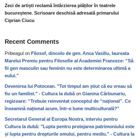
Zeci de artiști reclamă întârzierea plăților în teatrele
bucureștene. Scrisoare deschisă adresată primarului
Ciprian Ciucu
Recent Comments
Pribeagul
on
Filosof, dincolo de gen. Anca Vasiliu, laureata
Marelui Premiu pentru Filosofie al Academiei Franceze: “Să
fii gen masculin sau feminin nu este determinarea ultimă a
eului.”
Devenirea lui Potocean. "Tot timpul am știut că eu vreau să
fiu un familist." - Cultura la dubă
on
Gianina Cărbunariu,
regizoare: “Trebuie reinventat conceptul de “național”. Ce
înseamnă național acum, într-o lume multiculturală?”
Secretarul General al Europa Nostra, interviu pentru
Cultura la dubă: "Lupta pentru protejarea patrimoniului este
și lupta pentru drepturile omului, pentru mediu." - Cultura la