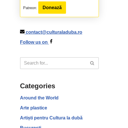
Donează
Patreon:
contact@culturaladuba.ro
Follow us on
Categories
Around the World
Arte plastice
Artiști pentru Cultura la dubă
București