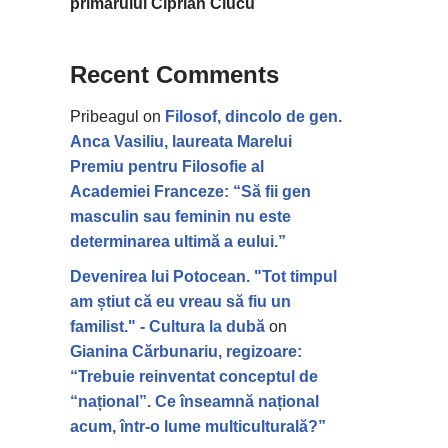
primarului Ciprian Ciucu
Recent Comments
Pribeagul
on
Filosof, dincolo de gen.
Anca Vasiliu, laureata Marelui
Premiu pentru Filosofie al
Academiei Franceze: “Să fii gen
masculin sau feminin nu este
determinarea ultimă a eului.”
Devenirea lui Potocean. "Tot timpul
am știut că eu vreau să fiu un
familist." - Cultura la dubă
on
Gianina Cărbunariu, regizoare:
“Trebuie reinventat conceptul de
“național”. Ce înseamnă național
acum, într-o lume multiculturală?”