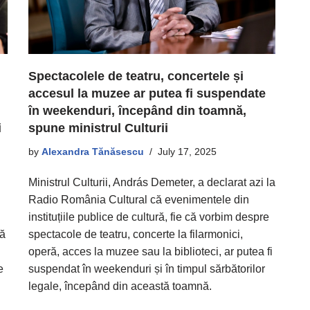
Spectacolele de teatru, concertele și
accesul la muzee ar putea fi suspendate
în weekenduri, începând din toamnă,
spune ministrul Culturii
i
by
Alexandra Tănăsescu
July 17, 2025
Ministrul Culturii, András Demeter, a declarat azi la
Radio România Cultural că evenimentele din
instituțiile publice de cultură, fie că vorbim despre
spectacole de teatru, concerte la filarmonici,
că
operă, acces la muzee sau la biblioteci, ar putea fi
suspendat în weekenduri și în timpul sărbătorilor
e
legale, începând din această toamnă.