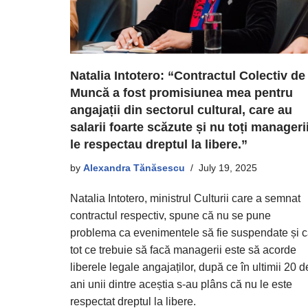
Natalia Intotero: “Contractul Colectiv de
Muncă a fost promisiunea mea pentru
angajații din sectorul cultural, care au
salarii foarte scăzute și nu toți manageri
le respectau dreptul la libere.”
by
Alexandra Tănăsescu
July 19, 2025
Natalia Intotero, ministrul Culturii care a semnat
contractul respectiv, spune că nu se pune
problema ca evenimentele să fie suspendate și 
tot ce trebuie să facă managerii este să acorde
liberele legale angajaților, după ce în ultimii 20 d
ani unii dintre aceștia s-au plâns că nu le este
respectat dreptul la libere.