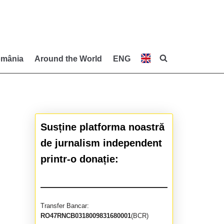
mânia
Around the World
ENG
Susține platforma noastră
de jurnalism independent
printr-o donație:
Transfer Bancar:
RO47RNCB0318009831680001
(BCR)