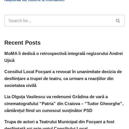
Recent Posts
MoMA îi dedică o retrospectivă integrală regizorului Andrei
Ujică
Consiliul Local Focșani a revocat în unanimitate decizia de
desființare a trupei de teatru, ca urmare a reacțiilor din
societatea civilă
Lia Olguța Vasilescu va redenumi Grădina de vară a
cinematografului “Patria” din Craiova – “Tudor Gheorghe”,
cântărețul fiind un cunoscut susținător PSD
Trupa de actori a Teatrului Municipal din Focșani a fost
desființată azi prin votul Consiliului Local