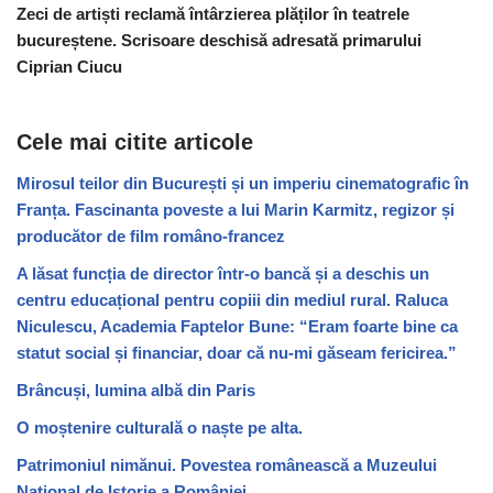
Zeci de artiști reclamă întârzierea plăților în teatrele
bucureștene. Scrisoare deschisă adresată primarului
Ciprian Ciucu
Cele mai citite articole
Mirosul teilor din București și un imperiu cinematografic în
Franța. Fascinanta poveste a lui Marin Karmitz, regizor și
producător de film româno-francez
A lăsat funcția de director într-o bancă și a deschis un
centru educațional pentru copiii din mediul rural. Raluca
Niculescu, Academia Faptelor Bune: “Eram foarte bine ca
statut social și financiar, doar că nu-mi găseam fericirea.”
Brâncuși, lumina albă din Paris
O moștenire culturală o naște pe alta.
Patrimoniul nimănui. Povestea românească a Muzeului
Național de Istorie a României