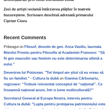
Zeci de artiști reclamă întârzierea plăților în teatrele
bucureștene. Scrisoare deschisă adresată primarului
Ciprian Ciucu
Recent Comments
Pribeagul
on
Filosof, dincolo de gen. Anca Vasiliu, laureata
Marelui Premiu pentru Filosofie al Academiei Franceze: “Să
fii gen masculin sau feminin nu este determinarea ultimă a
eului.”
Devenirea lui Potocean. "Tot timpul am știut că eu vreau să
fiu un familist." - Cultura la dubă
on
Gianina Cărbunariu,
regizoare: “Trebuie reinventat conceptul de “național”. Ce
înseamnă național acum, într-o lume multiculturală?”
Secretarul General al Europa Nostra, interviu pentru
Cultura la dubă: "Lupta pentru protejarea patrimoniului este