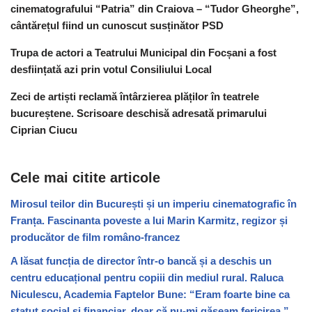
cinematografului “Patria” din Craiova – “Tudor Gheorghe”,
cântărețul fiind un cunoscut susținător PSD
Trupa de actori a Teatrului Municipal din Focșani a fost
desființată azi prin votul Consiliului Local
Zeci de artiști reclamă întârzierea plăților în teatrele
bucureștene. Scrisoare deschisă adresată primarului
Ciprian Ciucu
Cele mai citite articole
Mirosul teilor din București și un imperiu cinematografic în
Franța. Fascinanta poveste a lui Marin Karmitz, regizor și
producător de film româno-francez
A lăsat funcția de director într-o bancă și a deschis un
centru educațional pentru copiii din mediul rural. Raluca
Niculescu, Academia Faptelor Bune: “Eram foarte bine ca
statut social și financiar, doar că nu-mi găseam fericirea.”