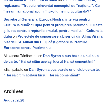
regizoare: “Trebuie reinventat conceptul de “național”. Ce
înseamnă național acum, într-o lume multiculturală?”
Secretarul General al Europa Nostra, interviu pentru
Cultura la dubă: "Lupta pentru protejarea patrimoniului este
și lupta pentru drepturile omului, pentru mediu." - Cultura la
dubă
on
Proiectele de conservare a bisericii din Alma Vii și a
bisericii Sf. Mihail din Cluj, câștigătoare la Premiile
Europene pentru Patrimoniu
Alexandra Tănăsescu
on
Dan Byron a pus bazele unui club
de carte: “Hai să citim același lucru! Hai să comentăm!”
iulian paladic
on
Dan Byron a pus bazele unui club de carte:
“Hai să citim același lucru! Hai să comentăm!”
Archives
August 2026