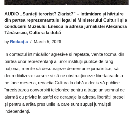
AUDIO „Sunteți terorist? Ziarist?” – Intimidare și hărțuire
din partea reprezentantului legal al Ministerului Culturii și a
conducerii Muzeului Enescu la adresa jurnalistei Alexandra
Tănăsescu, Cultura la dubă
by
Redacția
March 5, 2026
În contextul intimidărilor agresive și repetate, venite tocmai din
partea unor reprezentanți ai unor instituții publice de rang
național, menite să descurajeze demersurile jurnalistice, să
decredibilizeze sursele și să ne obstrucționeze libertatea de a
ne face meseria, redacția Cultura la dubă a decis să publice
înregistrarea convorbirii telefonice pentru a trage un semnal de
alarmă cu privire la astfel de derapaje la adresa libertății presei
și pentru a arăta presiunile la care sunt supuși jurnaliștii
independenți.