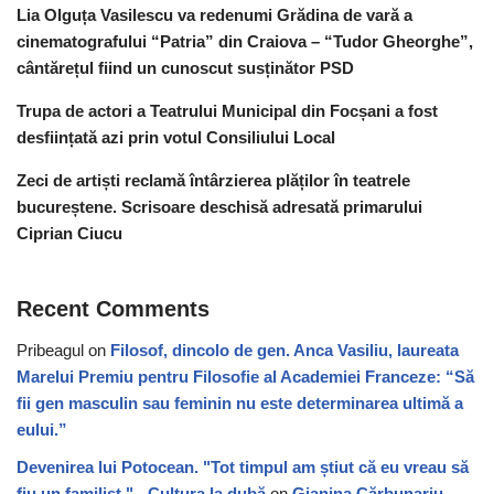
Lia Olguța Vasilescu va redenumi Grădina de vară a
cinematografului “Patria” din Craiova – “Tudor Gheorghe”,
cântărețul fiind un cunoscut susținător PSD
Trupa de actori a Teatrului Municipal din Focșani a fost
desființată azi prin votul Consiliului Local
Zeci de artiști reclamă întârzierea plăților în teatrele
bucureștene. Scrisoare deschisă adresată primarului
Ciprian Ciucu
Recent Comments
Pribeagul
on
Filosof, dincolo de gen. Anca Vasiliu, laureata
Marelui Premiu pentru Filosofie al Academiei Franceze: “Să
fii gen masculin sau feminin nu este determinarea ultimă a
eului.”
Devenirea lui Potocean. "Tot timpul am știut că eu vreau să
fiu un familist." - Cultura la dubă
on
Gianina Cărbunariu,