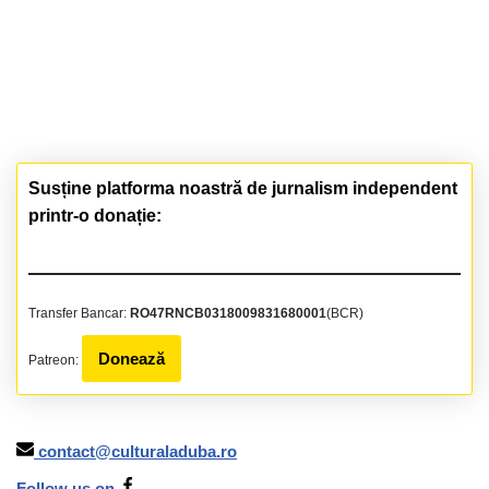
Susține platforma noastră de jurnalism independent
printr-o donație:
Transfer Bancar:
RO47RNCB0318009831680001
(BCR)
Donează
Patreon:
contact@culturaladuba.ro
Follow us on