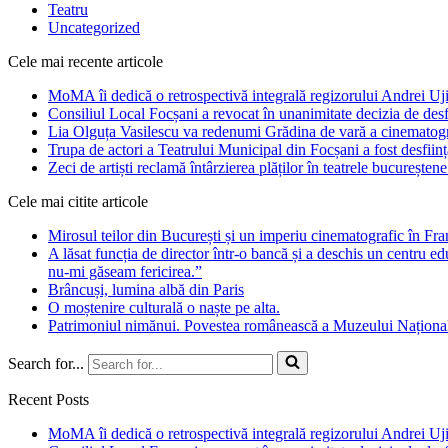
Teatru
Uncategorized
Cele mai recente articole
MoMA îi dedică o retrospectivă integrală regizorului Andrei Uj
Consiliul Local Focșani a revocat în unanimitate decizia de desfii
Lia Olguța Vasilescu va redenumi Grădina de vară a cinematogr
Trupa de actori a Teatrului Municipal din Focșani a fost desființ
Zeci de artiști reclamă întârzierea plăților în teatrele bucurește
Cele mai citite articole
Mirosul teilor din București și un imperiu cinematografic în Fr
A lăsat funcția de director într-o bancă și a deschis un centru e
nu-mi găseam fericirea.”
Brâncuși, lumina albă din Paris
O moștenire culturală o naște pe alta.
Patrimoniul nimănui. Povestea românească a Muzeului Național
Search for...
Recent Posts
MoMA îi dedică o retrospectivă integrală regizorului Andrei Uj