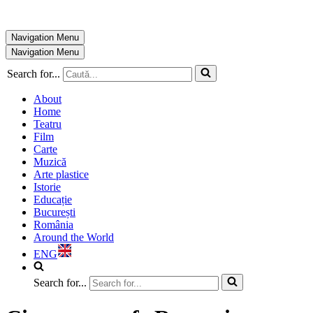
Navigation Menu
Navigation Menu
Search for...
About
Home
Teatru
Film
Carte
Muzică
Arte plastice
Istorie
Educație
București
România
Around the World
ENG
Search for...