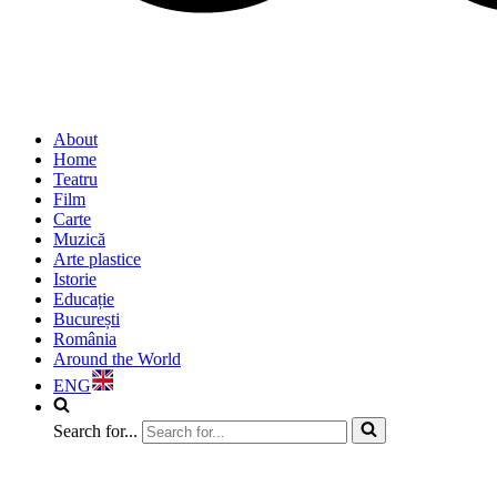
About
Home
Teatru
Film
Carte
Muzică
Arte plastice
Istorie
Educație
București
România
Around the World
ENG
Search for...