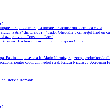
ică
nțare a trupei de teatru, ca urmare a reacțiilor din societatea civilă
afului “Patria” din Craiova – “Tudor Gheorghe”, cântărețul fiind un c
ată azi prin votul Consiliului Local
ne. Scrisoare deschisă adresată primarului Ciprian Ciucu
anța. Fascinanta poveste a lui Marin Karmitz, regizor și producător de f
ducațional pentru copiii din mediul rural. Raluca Niculescu, Academia Fa
 de Istorie a României
ică