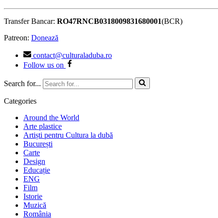
Transfer Bancar:
RO47RNCB0318009831680001
(BCR)
Patreon:
Donează
contact@culturaladuba.ro
Follow us on
Search for...
Categories
Around the World
Arte plastice
Artiști pentru Cultura la dubă
București
Carte
Design
Educație
ENG
Film
Istorie
Muzică
România