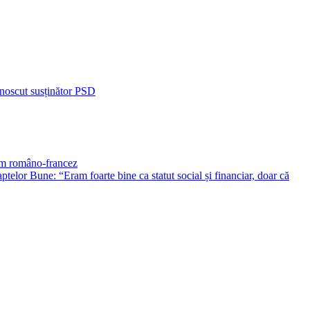
unoscut susținător PSD
ilm româno-francez
ptelor Bune: “Eram foarte bine ca statut social și financiar, doar că