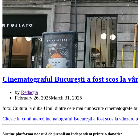
Cinematograful București a fost scos la vâ
by
Redacția
February 26, 2025
March 31, 2025
foto: Cultura la dubă Unul dintre cele mai cunoscute cinematografe b
Citeste in continuare
Cinematograful București a fost scos la vânzare p
Susține platforma noastră de jurnalism independent printr-o donație: