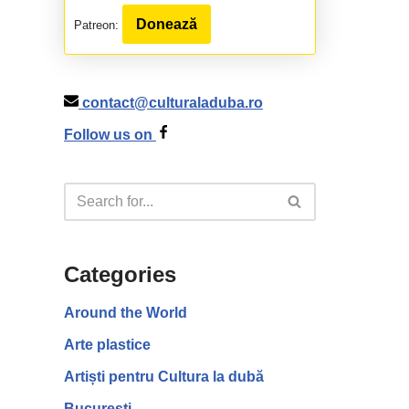
Donează
Patreon:
contact@culturaladuba.ro
Follow us on
Categories
Around the World
Arte plastice
Artiști pentru Cultura la dubă
București