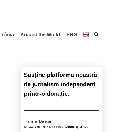
mânia
Around the World
ENG
Susține platforma noastră
de jurnalism independent
printr-o donație:
Transfer Bancar:
RO47RNCB0318009831680001
(BCR)