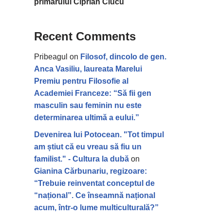
primarului Ciprian Ciucu
Recent Comments
Pribeagul
on
Filosof, dincolo de gen.
Anca Vasiliu, laureata Marelui
Premiu pentru Filosofie al
Academiei Franceze: “Să fii gen
masculin sau feminin nu este
determinarea ultimă a eului.”
Devenirea lui Potocean. "Tot timpul
am știut că eu vreau să fiu un
familist." - Cultura la dubă
on
Gianina Cărbunariu, regizoare:
“Trebuie reinventat conceptul de
“național”. Ce înseamnă național
acum, într-o lume multiculturală?”