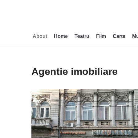
Skip
to
content
About
Home
Teatru
Film
Carte
Mu
Agentie imobiliare