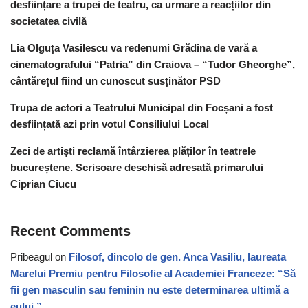
desființare a trupei de teatru, ca urmare a reacțiilor din
societatea civilă
Lia Olguța Vasilescu va redenumi Grădina de vară a
cinematografului “Patria” din Craiova – “Tudor Gheorghe”,
cântărețul fiind un cunoscut susținător PSD
Trupa de actori a Teatrului Municipal din Focșani a fost
desființată azi prin votul Consiliului Local
Zeci de artiști reclamă întârzierea plăților în teatrele
bucureștene. Scrisoare deschisă adresată primarului
Ciprian Ciucu
Recent Comments
Pribeagul
on
Filosof, dincolo de gen. Anca Vasiliu, laureata
Marelui Premiu pentru Filosofie al Academiei Franceze: “Să
fii gen masculin sau feminin nu este determinarea ultimă a
eului.”