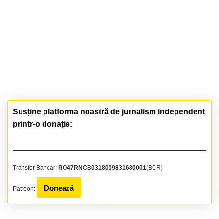
Susține platforma noastră de jurnalism independent
printr-o donație:
Transfer Bancar:
RO47RNCB0318009831680001
(BCR)
Donează
Patreon: