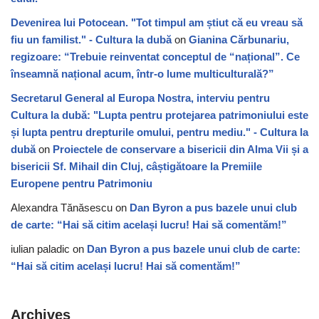
Devenirea lui Potocean. "Tot timpul am știut că eu vreau să
fiu un familist." - Cultura la dubă
on
Gianina Cărbunariu,
regizoare: “Trebuie reinventat conceptul de “național”. Ce
înseamnă național acum, într-o lume multiculturală?”
Secretarul General al Europa Nostra, interviu pentru
Cultura la dubă: "Lupta pentru protejarea patrimoniului este
și lupta pentru drepturile omului, pentru mediu." - Cultura la
dubă
on
Proiectele de conservare a bisericii din Alma Vii și a
bisericii Sf. Mihail din Cluj, câștigătoare la Premiile
Europene pentru Patrimoniu
Alexandra Tănăsescu
on
Dan Byron a pus bazele unui club
de carte: “Hai să citim același lucru! Hai să comentăm!”
iulian paladic
on
Dan Byron a pus bazele unui club de carte:
“Hai să citim același lucru! Hai să comentăm!”
Archives