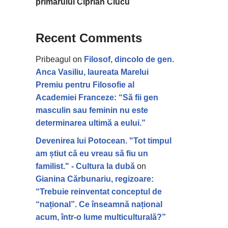
primarului Ciprian Ciucu
Recent Comments
Pribeagul
on
Filosof, dincolo de gen.
Anca Vasiliu, laureata Marelui
Premiu pentru Filosofie al
Academiei Franceze: “Să fii gen
masculin sau feminin nu este
determinarea ultimă a eului.”
Devenirea lui Potocean. "Tot timpul
am știut că eu vreau să fiu un
familist." - Cultura la dubă
on
Gianina Cărbunariu, regizoare:
“Trebuie reinventat conceptul de
“național”. Ce înseamnă național
acum, într-o lume multiculturală?”