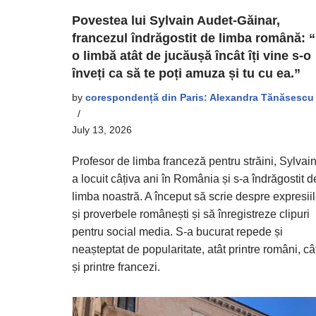
Povestea lui Sylvain Audet-Găinar,
francezul îndrăgostit de limba română: 
o limbă atât de jucăușă încât îți vine s-o
înveți ca să te poți amuza și tu cu ea.”
by
corespondență din Paris: Alexandra Tănăsescu
July 13, 2026
Profesor de limba franceză pentru străini, Sylvai
a locuit câțiva ani în România și s-a îndrăgostit d
limba noastră. A început să scrie despre expresii
și proverbele românești și să înregistreze clipuri
pentru social media. S-a bucurat repede și
neașteptat de popularitate, atât printre români, câ
și printre francezi.