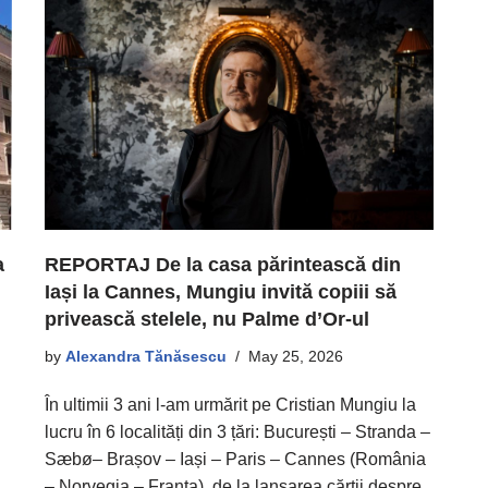
a
REPORTAJ De la casa părintească din
Iași la Cannes, Mungiu invită copiii să
privească stelele, nu Palme d’Or-ul
by
Alexandra Tănăsescu
May 25, 2026
În ultimii 3 ani l-am urmărit pe Cristian Mungiu la
lucru în 6 localități din 3 țări: București – Stranda –
Sæbø– Brașov – Iași – Paris – Cannes (România
– Norvegia – Franța), de la lansarea cărții despre