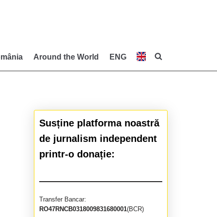
mânia
Around the World
ENG
Susține platforma noastră
de jurnalism independent
printr-o donație:
Transfer Bancar:
RO47RNCB0318009831680001
(BCR)