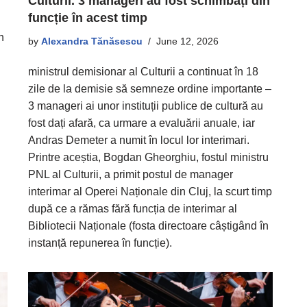
Culturii. 3 manageri au fost schimbați din
funcție în acest timp
n
by
Alexandra Tănăsescu
June 12, 2026
ministrul demisionar al Culturii a continuat în 18
zile de la demisie să semneze ordine importante –
3 manageri ai unor instituții publice de cultură au
fost dați afară, ca urmare a evaluării anuale, iar
Andras Demeter a numit în locul lor interimari.
Printre aceștia, Bogdan Gheorghiu, fostul ministru
PNL al Culturii, a primit postul de manager
interimar al Operei Naționale din Cluj, la scurt timp
după ce a rămas fără funcția de interimar al
Bibliotecii Naționale (fosta directoare câștigând în
instanță repunerea în funcție).