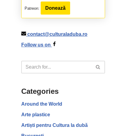
Donează
Patreon:
contact@culturaladuba.ro
Follow us on
Categories
Around the World
Arte plastice
Artiști pentru Cultura la dubă
București