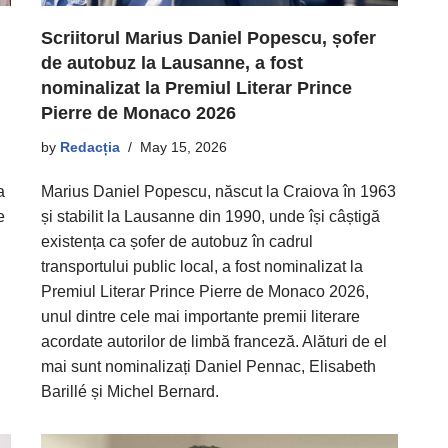
Scriitorul Marius Daniel Popescu, șofer
de autobuz la Lausanne, a fost
nominalizat la Premiul Literar Prince
Pierre de Monaco 2026
by
Redacția
May 15, 2026
a
Marius Daniel Popescu, născut la Craiova în 1963
e
și stabilit la Lausanne din 1990, unde își câștigă
i
existența ca șofer de autobuz în cadrul
transportului public local, a fost nominalizat la
Premiul Literar Prince Pierre de Monaco 2026,
unul dintre cele mai importante premii literare
acordate autorilor de limbă franceză. Alături de el
mai sunt nominalizați Daniel Pennac, Elisabeth
Barillé și Michel Bernard.