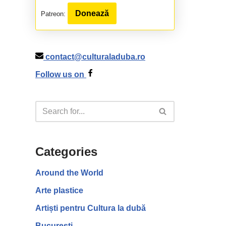
Donează
Patreon:
contact@culturaladuba.ro
Follow us on
Categories
Around the World
Arte plastice
Artiști pentru Cultura la dubă
București