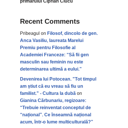
primarului Ciprian Ciucu
Recent Comments
Pribeagul
on
Filosof, dincolo de gen.
Anca Vasiliu, laureata Marelui
Premiu pentru Filosofie al
Academiei Franceze: “Să fii gen
masculin sau feminin nu este
determinarea ultimă a eului.”
Devenirea lui Potocean. "Tot timpul
am știut că eu vreau să fiu un
familist." - Cultura la dubă
on
Gianina Cărbunariu, regizoare:
“Trebuie reinventat conceptul de
“național”. Ce înseamnă național
acum, într-o lume multiculturală?”