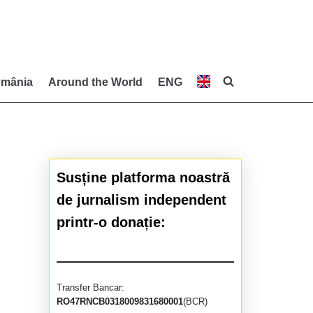
mânia
Around the World
ENG
Susține platforma noastră
de jurnalism independent
printr-o donație:
Transfer Bancar:
RO47RNCB0318009831680001
(BCR)