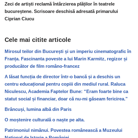
Zeci de artiști reclamă întârzierea plăților în teatrele
bucureștene. Scrisoare deschisă adresată primarului
Ciprian Ciucu
Cele mai citite articole
Mirosul teilor din București și un imperiu cinematografic în
Franța. Fascinanta poveste a lui Marin Karmitz, regizor și
producător de film româno-francez
A lăsat funcția de director într-o bancă și a deschis un
centru educațional pentru copiii din mediul rural. Raluca
Niculescu, Academia Faptelor Bune: “Eram foarte bine ca
statut social și financiar, doar că nu-mi găseam fericirea.”
Brâncuși, lumina albă din Paris
O moștenire culturală o naște pe alta.
Patrimoniul nimănui. Povestea românească a Muzeului
Național de Istorie a României