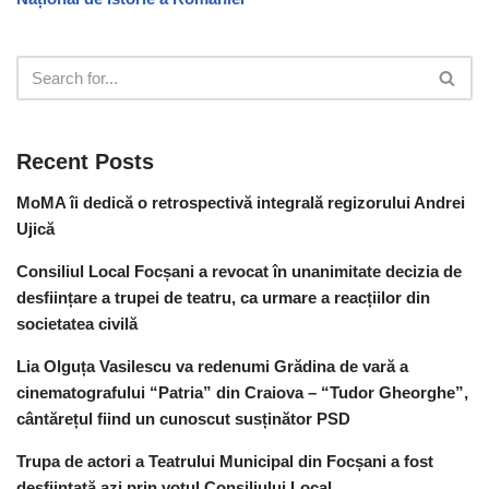
Recent Posts
MoMA îi dedică o retrospectivă integrală regizorului Andrei
Ujică
Consiliul Local Focșani a revocat în unanimitate decizia de
desființare a trupei de teatru, ca urmare a reacțiilor din
societatea civilă
Lia Olguța Vasilescu va redenumi Grădina de vară a
cinematografului “Patria” din Craiova – “Tudor Gheorghe”,
cântărețul fiind un cunoscut susținător PSD
Trupa de actori a Teatrului Municipal din Focșani a fost
desființată azi prin votul Consiliului Local