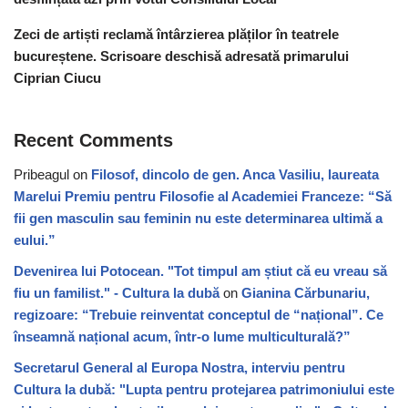
Zeci de artiști reclamă întârzierea plăților în teatrele
bucureștene. Scrisoare deschisă adresată primarului
Ciprian Ciucu
Recent Comments
Pribeagul
on
Filosof, dincolo de gen. Anca Vasiliu, laureata
Marelui Premiu pentru Filosofie al Academiei Franceze: “Să
fii gen masculin sau feminin nu este determinarea ultimă a
eului.”
Devenirea lui Potocean. "Tot timpul am știut că eu vreau să
fiu un familist." - Cultura la dubă
on
Gianina Cărbunariu,
regizoare: “Trebuie reinventat conceptul de “național”. Ce
înseamnă național acum, într-o lume multiculturală?”
Secretarul General al Europa Nostra, interviu pentru
Cultura la dubă: "Lupta pentru protejarea patrimoniului este