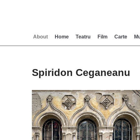
Skip
to
content
About
Home
Teatru
Film
Carte
Mu
Spiridon Ceganeanu