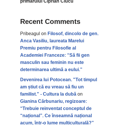
primarului Ciprian Ciucu
Recent Comments
Pribeagul
on
Filosof, dincolo de gen.
Anca Vasiliu, laureata Marelui
Premiu pentru Filosofie al
Academiei Franceze: “Să fii gen
masculin sau feminin nu este
determinarea ultimă a eului.”
Devenirea lui Potocean. "Tot timpul
am știut că eu vreau să fiu un
familist." - Cultura la dubă
on
Gianina Cărbunariu, regizoare:
“Trebuie reinventat conceptul de
“național”. Ce înseamnă național
acum, într-o lume multiculturală?”