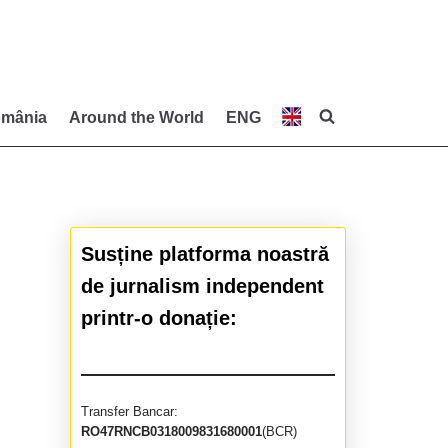
mânia
Around the World
ENG
Susține platforma noastră
de jurnalism independent
printr-o donație:
Transfer Bancar:
RO47RNCB0318009831680001
(BCR)