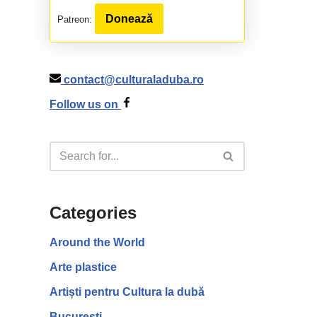
Donează
Patreon:
contact@culturaladuba.ro
Follow us on
Categories
Around the World
Arte plastice
Artiști pentru Cultura la dubă
București